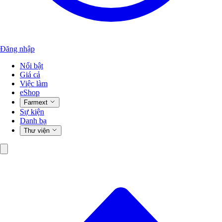
Đăng nhập
Nổi bật
Giá cả
Việc làm
eShop
Farmext
Sự kiện
Danh bạ
Thư viện