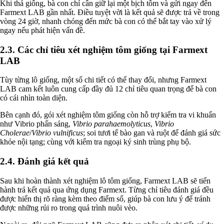
Khi thả giống, bà con chỉ cần giữ lại một bịch tôm và gửi ngay đến
Farmext LAB gần nhất. Điều tuyệt vời là kết quả sẽ được trả về trong
vòng 24 giờ, nhanh chóng đến mức bà con có thể bắt tay vào xử lý
ngay nếu phát hiện vấn đề.
2.3. Các chỉ tiêu xét nghiệm tôm giống tại Farmext
LAB
Tùy từng lô giống, một số chi tiết có thể thay đổi, nhưng Farmext
LAB cam kết luôn cung cấp đầy đủ 12 chỉ tiêu quan trọng để bà con
có cái nhìn toàn diện.
Bên cạnh đó, gói xét nghiệm tôm giống còn hỗ trợ kiểm tra vi khuẩn
như Vibrio phấn sáng,
Vibrio parahaemolyticus
,
Vibrio
Cholerae
/
Vibrio vulnificus
; soi tươi tế bào gan và ruột để đánh giá sức
khỏe nội tạng; cùng với kiểm tra ngoại ký sinh trùng phụ bộ.
2.4. Đánh giá kết quả
Sau khi hoàn thành xét nghiệm lô tôm giống, Farmext LAB sẽ tiến
hành trả kết quả qua ứng dụng Farmext. Từng chỉ tiêu đánh giá đều
được hiển thị rõ ràng kèm theo điểm số, giúp bà con lưu ý để tránh
được những rủi ro trong quá trình nuôi vèo.