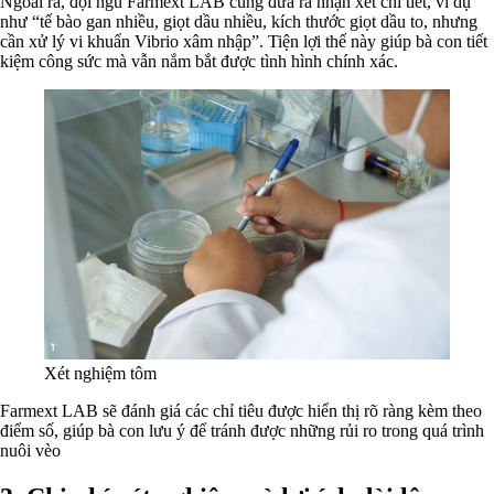
Ngoài ra, đội ngũ Farmext LAB cũng đưa ra nhận xét chi tiết, ví dụ
như “tế bào gan nhiều, giọt dầu nhiều, kích thước giọt dầu to, nhưng
cần xử lý vi khuẩn Vibrio xâm nhập”. Tiện lợi thế này giúp bà con tiết
kiệm công sức mà vẫn nắm bắt được tình hình chính xác.
Xét nghiệm tôm
Farmext LAB sẽ đánh giá các chỉ tiêu được hiển thị rõ ràng kèm theo
điểm số, giúp bà con lưu ý để tránh được những rủi ro trong quá trình
nuôi vèo