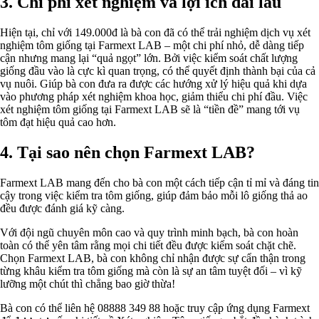
3. Chi phí xét nghiệm và lợi ích dài lâu
Hiện tại, chỉ với 149.000đ là bà con đã có thể trải nghiệm dịch vụ xét
nghiệm tôm giống tại Farmext LAB – một chi phí nhỏ, dễ dàng tiếp
cận nhưng mang lại “quả ngọt” lớn. Bởi việc kiểm soát chất lượng
giống đầu vào là cực kì quan trọng, có thể quyết định thành bại của cả
vụ nuôi. Giúp bà con đưa ra được các hướng xử lý hiệu quả khi dựa
vào phương pháp xét nghiệm khoa học, giảm thiểu chi phí đầu. Việc
xét nghiệm tôm giống tại Farmext LAB sẽ là “tiền đề” mang tới vụ
tôm đạt hiệu quả cao hơn.
4. Tại sao nên chọn Farmext LAB?
Farmext LAB mang đến cho bà con một cách tiếp cận tỉ mỉ và đáng tin
cậy trong việc kiểm tra tôm giống, giúp đảm bảo mỗi lô giống thả ao
đều được đánh giá kỹ càng.
Với đội ngũ chuyên môn cao và quy trình minh bạch, bà con hoàn
toàn có thể yên tâm rằng mọi chi tiết đều được kiểm soát chặt chẽ.
Chọn Farmext LAB, bà con không chỉ nhận được sự cẩn thận trong
từng khâu kiểm tra tôm giống mà còn là sự an tâm tuyệt đối – vì kỹ
lưỡng một chút thì chẳng bao giờ thừa!
Bà con có thể liên hệ 08888 349 88 hoặc truy cập ứng dụng Farmext