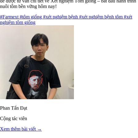
để được tư vấn chi tiết về Xét nghiệm Tôm giống – bắt đầu hành trình
nuôi tôm bền vững hôm nay!
#Farmext
#tôm giống
#xét nghiệm bệnh
#xét nghiệm bệnh tôm
#xét
nghiệm tôm giống
Phan Tấn Đạt
Cộng tác viên
Xem thêm bài viết →