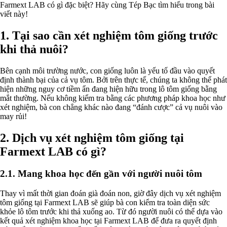
Farmext LAB có gì đặc biệt? Hãy cùng Tép Bạc tìm hiểu trong bài
viết này!
1. Tại sao cần xét nghiệm tôm giống trước
khi thả nuôi?
Bên cạnh môi trường nước, con giống luôn là yếu tố đầu vào quyết
định thành bại của cả vụ tôm. Bởi trên thực tế, chúng ta không thể phát
hiện những nguy cơ tiềm ẩn đang hiện hữu trong lô tôm giống bằng
mắt thường. Nếu không kiểm tra bằng các phương pháp khoa học như
xét nghiệm, bà con chẳng khác nào đang “đánh cược” cả vụ nuôi vào
may rủi!
2. Dịch vụ xét nghiệm tôm giống tại
Farmext LAB có gì?
2.1. Mang khoa học đến gần với người nuôi tôm
Thay vì mất thời gian đoán già đoán non, giờ đây dịch vụ xét nghiệm
tôm giống tại Farmext LAB sẽ giúp bà con kiểm tra toàn diện sức
khỏe lô tôm trước khi thả xuống ao. Từ đó người nuôi có thể dựa vào
kết quả xét nghiệm khoa học tại Farmext LAB để đưa ra quyết định