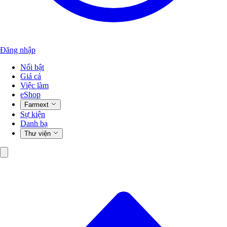
Đăng nhập
Nổi bật
Giá cả
Việc làm
eShop
Farmext
Sự kiện
Danh bạ
Thư viện