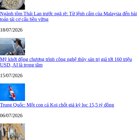
Ngành tôm Thái Lan trước ngã rẽ: Từ lệnh cấm của Malaysia đến bài
toán tái cơ cấu bền vững
18/07/2026
Mỹ khởi động chương trình công nghệ thủy sản trị giá tới 160 triệu
USD, AI là trọng tâm
15/07/2026
Trung Quốc: Một con cá Koi chốt giá kỷ lục 15,5 tỷ đồng
06/07/2026