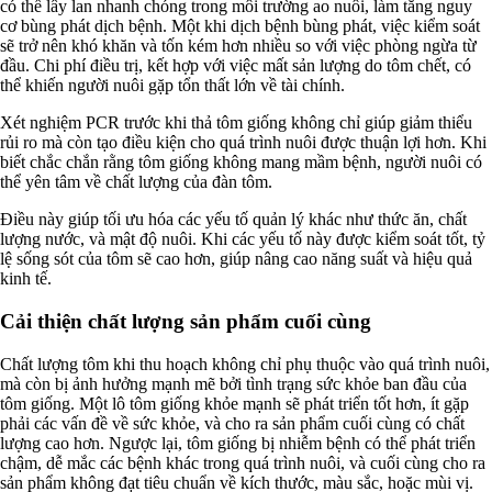
có thể lây lan nhanh chóng trong môi trường ao nuôi, làm tăng nguy
cơ bùng phát dịch bệnh. Một khi dịch bệnh bùng phát, việc kiểm soát
sẽ trở nên khó khăn và tốn kém hơn nhiều so với việc phòng ngừa từ
đầu. Chi phí điều trị, kết hợp với việc mất sản lượng do tôm chết, có
thể khiến người nuôi gặp tổn thất lớn về tài chính.
Xét nghiệm PCR trước khi thả tôm giống không chỉ giúp giảm thiểu
rủi ro mà còn tạo điều kiện cho quá trình nuôi được thuận lợi hơn. Khi
biết chắc chắn rằng tôm giống không mang mầm bệnh, người nuôi có
thể yên tâm về chất lượng của đàn tôm.
Điều này giúp tối ưu hóa các yếu tố quản lý khác như thức ăn, chất
lượng nước, và mật độ nuôi. Khi các yếu tố này được kiểm soát tốt, tỷ
lệ sống sót của tôm sẽ cao hơn, giúp nâng cao năng suất và hiệu quả
kinh tế.
Cải thiện chất lượng sản phẩm cuối cùng
Chất lượng tôm khi thu hoạch không chỉ phụ thuộc vào quá trình nuôi,
mà còn bị ảnh hưởng mạnh mẽ bởi tình trạng sức khỏe ban đầu của
tôm giống. Một lô tôm giống khỏe mạnh sẽ phát triển tốt hơn, ít gặp
phải các vấn đề về sức khỏe, và cho ra sản phẩm cuối cùng có chất
lượng cao hơn. Ngược lại, tôm giống bị nhiễm bệnh có thể phát triển
chậm, dễ mắc các bệnh khác trong quá trình nuôi, và cuối cùng cho ra
sản phẩm không đạt tiêu chuẩn về kích thước, màu sắc, hoặc mùi vị.