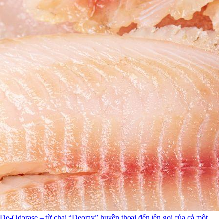
De-Odorase – từ chai “Deoray” huyền thoại đến tên gọi của cả một