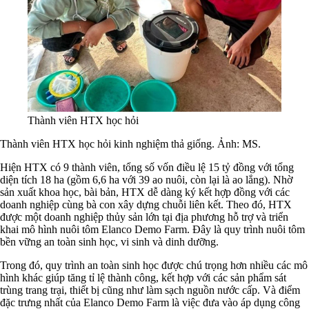
Thành viên HTX học hỏi
Thành viên HTX học hỏi kinh nghiệm thả giống. Ảnh: MS.
Hiện HTX có 9 thành viên, tổng số vốn điều lệ 15 tỷ đồng với tổng
diện tích 18 ha (gồm 6,6 ha với 39 ao nuôi, còn lại là ao lắng). Nhờ
sản xuất khoa học, bài bản, HTX dễ dàng ký kết hợp đồng với các
doanh nghiệp cùng bà con xây dựng chuỗi liên kết. Theo đó, HTX
được một doanh nghiệp thủy sản lớn tại địa phương hỗ trợ và triển
khai mô hình nuôi tôm Elanco Demo Farm. Đây là quy trình nuôi tôm
bền vững an toàn sinh học, vi sinh và dinh dưỡng.
Trong đó, quy trình an toàn sinh học được chú trọng hơn nhiều các mô
hình khác giúp tăng tỉ lệ thành công, kết hợp với các sản phẩm sát
trùng trang trại, thiết bị cũng như làm sạch nguồn nước cấp. Và điểm
đặc trưng nhất của Elanco Demo Farm là việc đưa vào áp dụng công