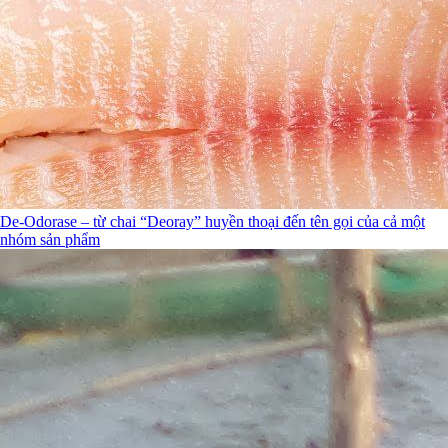
De-Odorase – từ chai “Deoray” huyền thoại đến tên gọi của cả một
nhóm sản phẩm