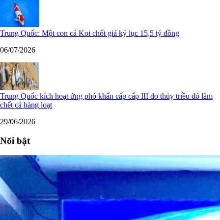
Trung Quốc: Một con cá Koi chốt giá kỷ lục 15,5 tỷ đồng
06/07/2026
Trung Quốc kích hoạt ứng phó khẩn cấp cấp III do thủy triều đỏ làm
chết cá hàng loạt
29/06/2026
Nổi bật