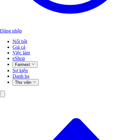
Đăng nhập
Nổi bật
Giá cả
Việc làm
eShop
Farmext
Sự kiện
Danh bạ
Thư viện