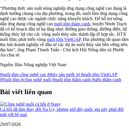
“Phương thức sản xuất nông nghiệp ứng dụng công nghệ cao đang là
định hướng chung của địa phương, trong đó, nuôi tôm ứng dụng công
nghệ cao được các ngành chức năng khuyến khích. Để hỗ trợ nông
dân ứng dụng công nghệ cao
nuôi tôm thâm canh
, huyện Nhơn Trạch
đã có kế hoạch đầu tư hạ tầng như: đường giao thông, đường điện, hệ
thống thủy lợi cho các vùng nuôi thủy sản; thành lập tổ hợp tác, HTX
nuôi tôm; phát triển vùng
nuôi tôm VietGAP
. Địa phương rất quan tâm
thu hút doanh nghiệp về đầu tư các dự án nuôi thủy sản bền vững trên
địa bàn”, ông Phạm Thanh Tuấn - Chủ tịch Hội Nông dân xã Phước
An chia sẻ.
Nguồn: Báo Nông nghiệp Việt Nam
#nuôi tôm công nghệ cao
#thủy sản nước lợ
#nuôi tôm VietGAP
#Nuôi tôm
#công nghệ nuôi
#nuôi tôm thâm canh
#siêu thâm canh
Bài viết liên quan
Cá hồi đã làm thay đổi Na Uy, nhưng giờ đây quốc gia này phải đối
mặt với hệ quả
29/07/2026