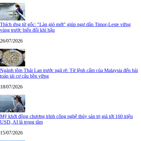
Thích ứng từ gốc: "Làn gió mới" giúp ngư dân Timor-Leste vững
vàng trước biến đổi khí hậu
26/07/2026
Ngành tôm Thái Lan trước ngã rẽ: Từ lệnh cấm của Malaysia đến bài
toán tái cơ cấu bền vững
18/07/2026
Mỹ khởi động chương trình công nghệ thủy sản trị giá tới 160 triệu
USD, AI là trọng tâm
15/07/2026