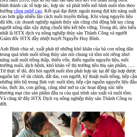
hình thành các tổ hợp tác, hợp tác xã phát triển mô hình nuôi tôm theo
hướng
công nghệ cao
. Kết quả đạt được ngoài mong đợi khi năng suất
cao hơn gấp nhiều lần cách nuôi truyền thống. Khi vùng nguyên liệu
đủ lớn, các doanh nghiệp ngành thủy sản cũng chủ động bắt tay cùng
người nông dân xây dựng chuỗi liên kết bền vững. Trong đó, tiêu biểu
nhất là HTX dịch vụ nông nghiệp thủy sản Thành Công và người
Giám đốc HTX đầy nhiệt huyết Nguyễn Huy Bình.
Anh Bình chia sẻ, xuất phát từ những khó khăn của bà con nông dân
trong quá trình nuôi trồng thủy sản nói chung và tôm nói riêng như:
năng suất nuôi trồng thấp, thiếu vốn, thiếu nguồn nguyên liệu, môi
trường nuôi, dịch bệnh, khó khăn về thị trường tiêu thụ sản phẩm, ….
Từ thực tế đó, đòi hỏi người nuôi tôm phải hợp tác lại để tập hợp được
nguồn lực về tài chính, đất đai, con người, kỹ thuật nuôi trồng, tiếp cận
những tiến bộ trong lĩnh vực nuôi tôm, tiếp cận nguồn nguyên liệu đầu
vào, thức ăn, con giống, cũng như mở ra các hoạt động xúc tiến
thương mại cho sản phẩm đầu ra của quá trình sản xuất và nuôi tôm.
Và cũng từ đây HTX Dịch vụ nông nghiệp thủy sản Thành Công ra
đời.