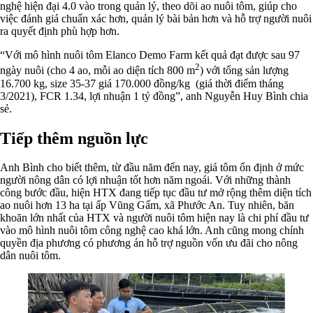
nghệ hiện đại 4.0 vào trong quản lý, theo dõi ao nuôi tôm, giúp cho
việc đánh giá chuẩn xác hơn, quản lý bài bản hơn và hỗ trợ người nuôi
ra quyết định phù hợp hơn.
“Với mô hình nuôi tôm Elanco Demo Farm kết quả đạt được sau 97
2
ngày nuôi (cho 4 ao, mỗi ao diện tích 800 m
) với tổng sản lượng
16.700 kg, size 35-37 giá 170.000 đồng/kg (giá thời điểm tháng
3/2021), FCR 1.34, lợi nhuận 1 tỷ đồng”, anh Nguyễn Huy Bình chia
sẻ.
Tiếp thêm nguồn lực
Anh Bình cho biết thêm, từ đầu năm đến nay, giá tôm ổn định ở mức
người nông dân có lợi nhuận tốt hơn năm ngoái. Với những thành
công bước đầu, hiện HTX đang tiếp tục đầu tư mở rộng thêm diện tích
ao nuôi hơn 13 ha tại ấp Vũng Gấm, xã Phước An. Tuy nhiên, băn
khoăn lớn nhất của HTX và người nuôi tôm hiện nay là chi phí đầu tư
vào mô hình nuôi tôm công nghệ cao khá lớn. Anh cũng mong chính
quyền địa phương có phương án hỗ trợ nguồn vốn ưu đãi cho nông
dân nuôi tôm.