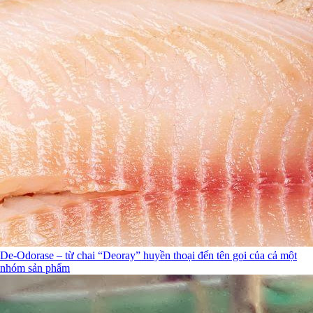
De-Odorase – từ chai “Deoray” huyền thoại đến tên gọi của cả một
nhóm sản phẩm