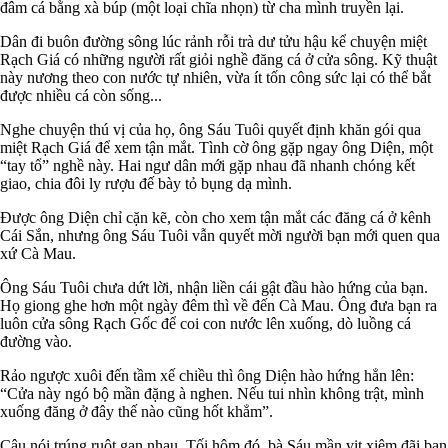
đâm cá bằng xà búp (một loại chĩa nhọn) từ cha mình truyền lại.
Dân đi buôn đường sông lúc rảnh rỗi trà dư tửu hậu kể chuyện miệt
Rạch Giá có những người rất giỏi nghề đăng cá ở cửa sông. Kỹ thuật
này nương theo con nước tự nhiên, vừa ít tốn công sức lại có thể bắt
được nhiều cá còn sống...
Nghe chuyện thú vị của họ, ông Sáu Tuôi quyết định khăn gói qua
miệt Rạch Giá để xem tận mắt. Tình cờ ông gặp ngay ông Diện, một
“tay tổ” nghề này. Hai ngư dân mới gặp nhau đã nhanh chóng kết
giao, chia đôi ly rượu đế bày tỏ bụng dạ mình.
Được ông Diện chỉ cặn kẽ, còn cho xem tận mắt các đăng cá ở kênh
Cái Sắn, nhưng ông Sáu Tuôi vẫn quyết mời người bạn mới quen qua
xứ Cà Mau.
Ông Sáu Tuôi chưa dứt lời, nhận liền cái gật đầu hào hứng của bạn.
Họ giong ghe hơn một ngày đêm thì về đến Cà Mau. Ông đưa bạn ra
luôn cửa sông Rạch Gốc để coi con nước lên xuống, dò luồng cá
đường vào.
Rảo ngược xuôi đến tầm xế chiều thì ông Diện hào hứng hẳn lên:
“Cửa này ngó bộ mần đặng à nghen. Nếu tui nhìn không trật, mình
xuống đăng ở đây thế nào cũng hốt khẳm”.
Câu nói trúng ruột gan nhau. Tối hôm đó, bà Sáu mần vịt xiêm đãi bạn