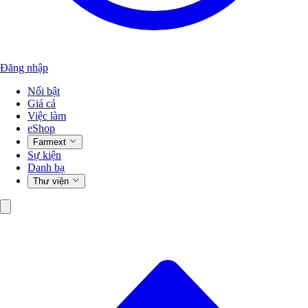
Đăng nhập
Nổi bật
Giá cả
Việc làm
eShop
Farmext
Sự kiện
Danh bạ
Thư viện