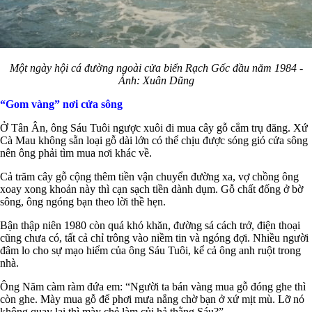
Một ngày hội cá đường ngoài cửa biển Rạch Gốc đầu năm 1984 -
Ảnh: Xuân Dũng
“Gom vàng” nơi cửa sông
Ở Tân Ân, ông Sáu Tuôi ngược xuôi đi mua cây gỗ cắm trụ đăng. Xứ
Cà Mau không sẵn loại gỗ dài lớn có thể chịu được sóng gió cửa sông
nên ông phải tìm mua nơi khác về.
Cả trăm cây gỗ cộng thêm tiền vận chuyển đường xa, vợ chồng ông
xoay xong khoản này thì cạn sạch tiền dành dụm. Gỗ chất đống ở bờ
sông, ông ngóng bạn theo lời thề hẹn.
Bận thập niên 1980 còn quá khó khăn, đường sá cách trở, điện thoại
cũng chưa có, tất cả chỉ trông vào niềm tin và ngóng đợi. Nhiều người
đâm lo cho sự mạo hiểm của ông Sáu Tuôi, kể cả ông anh ruột trong
nhà.
Ông Năm càm ràm đứa em: “Người ta bán vàng mua gỗ đóng ghe thì
còn ghe. Mày mua gỗ để phơi mưa nắng chờ bạn ở xứ mịt mù. Lỡ nó
không quay lại thì mày chẻ làm củi hả thằng Sáu?”.