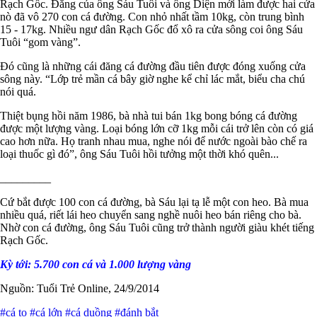
Rạch Gốc. Đăng của ông Sáu Tuôi và ông Diện mới làm được hai cửa
nò đã vô 270 con cá đường. Con nhỏ nhất tầm 10kg, còn trung bình
15 - 17kg. Nhiều ngư dân Rạch Gốc đổ xô ra cửa sông coi ông Sáu
Tuôi “gom vàng”.
Đó cũng là những cái đăng cá đường đầu tiên được đóng xuống cửa
sông này. “Lớp trẻ mần cá bây giờ nghe kể chỉ lác mắt, biểu cha chú
nói quá.
Thiệt bụng hồi năm 1986, bà nhà tui bán 1kg bong bóng cá đường
được một lượng vàng. Loại bóng lớn cỡ 1kg mỗi cái trở lên còn có giá
cao hơn nữa. Họ tranh nhau mua, nghe nói để nước ngoài bào chế ra
loại thuốc gì đó”, ông Sáu Tuôi hồi tưởng một thời khó quên...
_________
Cứ bắt được 100 con cá đường, bà Sáu lại tạ lễ một con heo. Bà mua
nhiều quá, riết lái heo chuyển sang nghề nuôi heo bán riêng cho bà.
Nhờ con cá đường, ông Sáu Tuôi cũng trở thành người giàu khét tiếng
Rạch Gốc.
Kỳ tới: 5.700 con cá và 1.000 lượng vàng
Nguồn: Tuổi Trẻ Online, 24/9/2014
#cá to
#cá lớn
#cá duồng
#đánh bắt