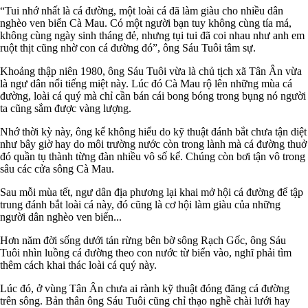
“Tui nhớ nhất là cá đường, một loài cá đã làm giàu cho nhiều dân
nghèo ven biển Cà Mau. Có một người bạn tuy không cùng tía má,
không cùng ngày sinh tháng đẻ, nhưng tụi tui đã coi nhau như anh em
ruột thịt cũng nhờ con cá đường đó”, ông Sáu Tuôi tâm sự.
Khoảng thập niên 1980, ông Sáu Tuôi vừa là chủ tịch xã Tân Ân vừa
là ngư dân nổi tiếng miệt này. Lúc đó Cà Mau rộ lên những mùa cá
đường, loài cá quý mà chỉ cần bán cái bong bóng trong bụng nó người
ta cũng sắm được vàng lượng.
Nhớ thời kỳ này, ông kể không hiểu do kỹ thuật đánh bắt chưa tận diệt
như bây giờ hay do môi trường nước còn trong lành mà cá đường thuở
đó quần tụ thành từng đàn nhiều vô số kể. Chúng còn bơi tận vô trong
sâu các cửa sông Cà Mau.
Sau mỗi mùa tết, ngư dân địa phương lại khai mở hội cá đường để tập
trung đánh bắt loài cá này, đó cũng là cơ hội làm giàu của những
người dân nghèo ven biển...
Hơn năm đời sống dưới tán rừng bên bờ sông Rạch Gốc, ông Sáu
Tuôi nhìn luồng cá đường theo con nước từ biển vào, nghĩ phải tìm
thêm cách khai thác loài cá quý này.
Lúc đó, ở vùng Tân Ân chưa ai rành kỹ thuật đóng đăng cá đường
trên sông. Bản thân ông Sáu Tuôi cũng chỉ thạo nghề chài lưới hay