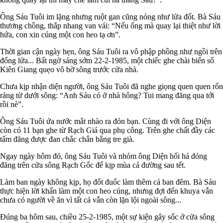
Ông Sáu Tuôi im lặng nhưng ruột gan cũng nóng như lửa đốt. Bà Sáu
thương chồng, thắp nhang van vái: “Nếu ổng mà quay lại thiệt như lời
hứa, con xin cúng một con heo tạ ơn”.
Thời gian cận ngày hẹn, ông Sáu Tuôi ra vô phập phồng như ngồi trên
đống lửa... Bất ngờ sáng sớm 22-2-1985, một chiếc ghe chài biển số
Kiên Giang quẹo vô bờ sông trước cửa nhà.
Chưa kịp nhận diện người, ông Sáu Tuôi đã nghe giọng quen quen rổn
rảng từ dưới sông: “Anh Sáu có ở nhà hông? Tui mang đăng qua tới
rồi nè”.
Ông Sáu Tuôi ứa nước mắt nhào ra đón bạn. Cùng đi với ông Diện
còn có 11 bạn ghe từ Rạch Giá qua phụ công. Trên ghe chất đầy các
tấm đăng được đan chắc chắn bằng tre già.
Ngay ngày hôm đó, ông Sáu Tuôi và nhóm ông Diện hối hả đóng
đăng trên cửa sông Rạch Gốc để kịp mùa cá đường sau tết.
Làm ban ngày không kịp, họ đốt đuốc làm thêm cả ban đêm. Bà Sáu
thực hiện lời khấn làm một con heo cúng, nhưng đợi đến khuya vẫn
chưa có người về ăn vì tất cả vẫn còn lặn lội ngoài sông...
Đúng ba hôm sau, chiều 25-2-1985, một sự kiện gây sốc ở cửa sông