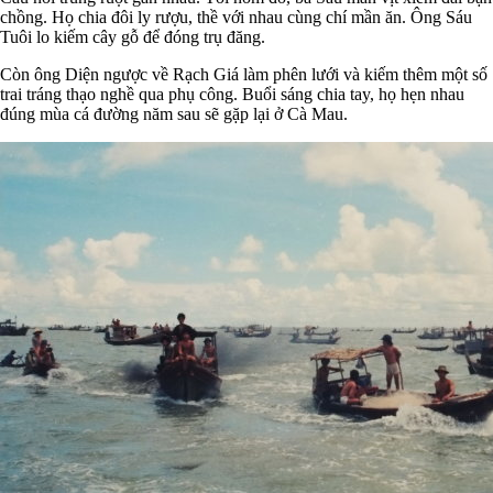
chồng. Họ chia đôi ly rượu, thề với nhau cùng chí mần ăn. Ông Sáu
Tuôi lo kiếm cây gỗ để đóng trụ đăng.
Còn ông Diện ngược về Rạch Giá làm phên lưới và kiếm thêm một số
trai tráng thạo nghề qua phụ công. Buổi sáng chia tay, họ hẹn nhau
đúng mùa cá đường năm sau sẽ gặp lại ở Cà Mau.