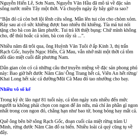
Nguyễn Hiến Lê, Sơn Nam, Nguyễn Văn Hầu đã mô tả về đặc sản
sông nước miền Tây một thời. Và chuyện ngày ấy bây giờ ra sao?
“Bận đó cá còn bơi lội lềnh cửa sông. Mần lên tui còn cho chòm xóm.
Rày sau ai có sức khiêng được bao nhiêu thì khiêng. Tía má tui nói
tặng cho bà con ăn làm phước. Tui trả lời thiệt bụng: Chứ mình không
cho, để thúi hoắc cả xóm, bà con rầy rà ...”.
Nhiều năm đã trôi qua, ông Huỳnh Văn Tuôi ở ấp Kinh 3, thị trấn
Rạch Gốc, huyện Ngọc Hiển, Cà Mau, vẫn nhớ mãi một thời cá tôm
dồi dào miệt cuối đất phương Nam.
Dân gian còn có cả những câu thơ truyền miệng về đặc sản phong phú
này: Bao giờ hết đước Năm Căn/ Ông Trang hết cá, Viên An hết rừng/
Khai Long hết xác cá đường/Mũi Cà Mau đó tao nhường cho bay.
Nhiều vô số kể
Trong ký ức lão ngư 81 tuổi này, cá tôm ngày xưa nhiều đến mức
người ta không phải chọn con ngon để ăn nữa, mà chỉ ăn phần gì ngon
nhất trong con ngon đó, chẳng hạn như bao tử, bong bóng hay mắt cá.
Quê ông bên bờ sông Rạch Gốc, đoạn cuối của miệt rừng tràm U
Minh, rừng đước Năm Căn đổ ra biển. Nhiều loài cá quý cũng tụ về
đây.