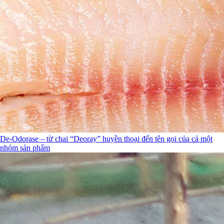
De-Odorase – từ chai “Deoray” huyền thoại đến tên gọi của cả một
nhóm sản phẩm