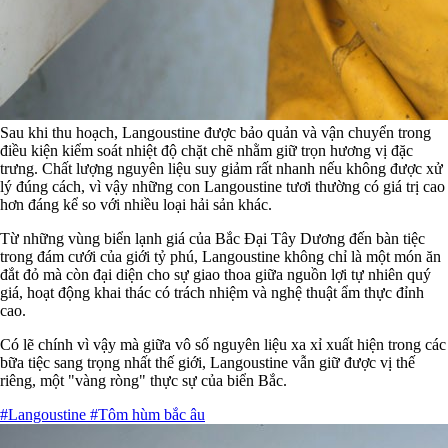
Sau khi thu hoạch, Langoustine được bảo quản và vận chuyển trong
điều kiện kiểm soát nhiệt độ chặt chẽ nhằm giữ trọn hương vị đặc
trưng. Chất lượng nguyên liệu suy giảm rất nhanh nếu không được xử
lý đúng cách, vì vậy những con Langoustine tươi thường có giá trị cao
hơn đáng kể so với nhiều loại hải sản khác.
Từ những vùng biển lạnh giá của Bắc Đại Tây Dương đến bàn tiệc
trong đám cưới của giới tỷ phú, Langoustine không chỉ là một món ăn
đắt đỏ mà còn đại diện cho sự giao thoa giữa nguồn lợi tự nhiên quý
giá, hoạt động khai thác có trách nhiệm và nghệ thuật ẩm thực đỉnh
cao.
Có lẽ chính vì vậy mà giữa vô số nguyên liệu xa xỉ xuất hiện trong các
bữa tiệc sang trọng nhất thế giới, Langoustine vẫn giữ được vị thế
riêng, một "vàng ròng" thực sự của biển Bắc.
#Langoustine
#Tôm hùm bắc âu