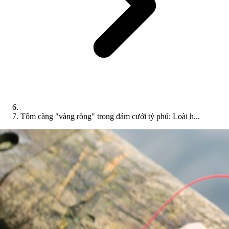
Tôm càng "vàng ròng" trong đám cưới tỷ phú: Loài h...