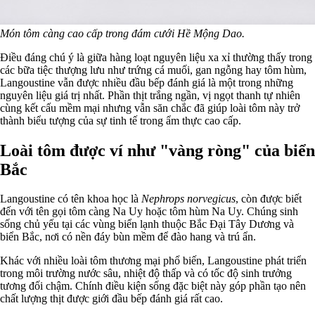
Món tôm càng cao cấp trong đám cưới Hề Mộng Dao.
Điều đáng chú ý là giữa hàng loạt nguyên liệu xa xỉ thường thấy trong
các bữa tiệc thượng lưu như trứng cá muối, gan ngỗng hay tôm hùm,
Langoustine vẫn được nhiều đầu bếp đánh giá là một trong những
nguyên liệu giá trị nhất. Phần thịt trắng ngần, vị ngọt thanh tự nhiên
cùng kết cấu mềm mại nhưng vẫn săn chắc đã giúp loài tôm này trở
thành biểu tượng của sự tinh tế trong ẩm thực cao cấp.
Loài tôm được ví như "vàng ròng" của biển
Bắc
Langoustine có tên khoa học là
Nephrops norvegicus
, còn được biết
đến với tên gọi tôm càng Na Uy hoặc tôm hùm Na Uy. Chúng sinh
sống chủ yếu tại các vùng biển lạnh thuộc Bắc Đại Tây Dương và
biển Bắc, nơi có nền đáy bùn mềm để đào hang và trú ẩn.
Khác với nhiều loài tôm thương mại phổ biến, Langoustine phát triển
trong môi trường nước sâu, nhiệt độ thấp và có tốc độ sinh trưởng
tương đối chậm. Chính điều kiện sống đặc biệt này góp phần tạo nên
chất lượng thịt được giới đầu bếp đánh giá rất cao.