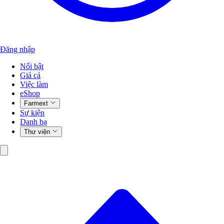
Đăng nhập
Nổi bật
Giá cả
Việc làm
eShop
Farmext
Sự kiện
Danh bạ
Thư viện