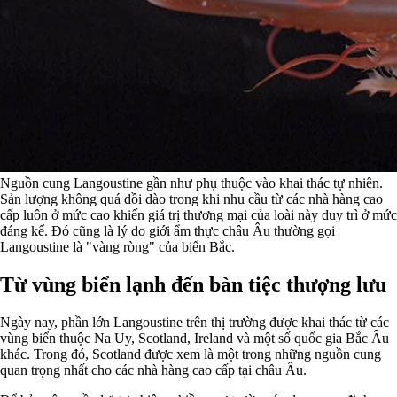
Nguồn cung Langoustine gần như phụ thuộc vào khai thác tự nhiên.
Sản lượng không quá dồi dào trong khi nhu cầu từ các nhà hàng cao
cấp luôn ở mức cao khiến giá trị thương mại của loài này duy trì ở mức
đáng kể. Đó cũng là lý do giới ẩm thực châu Âu thường gọi
Langoustine là "vàng ròng" của biển Bắc.
Từ vùng biển lạnh đến bàn tiệc thượng lưu
Ngày nay, phần lớn Langoustine trên thị trường được khai thác từ các
vùng biển thuộc Na Uy, Scotland, Ireland và một số quốc gia Bắc Âu
khác. Trong đó, Scotland được xem là một trong những nguồn cung
quan trọng nhất cho các nhà hàng cao cấp tại châu Âu.