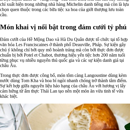
chỉ xuất hiện trong những nhà hàng Michelin danh tiếng mà còn là lựa
chọn quen thuộc trong các bữa tiệc xa hoa của giới thượng lưu toàn
cầu.
Món khai vị nổi bật trong đám cưới tỷ phú
Đám cưới của Hề Mộng Dao và Hà Du Quân được tổ chức tại tổ hợp
văn hóa Les Franciscaines ở thành phố Deauville, Pháp. Sự kiện gây
chú ý không chỉ bởi quy mô hoành tráng mà còn bởi thực đơn được
chuẩn bị bởi Potel et Chabot, thương hiệu yến tiệc hơn 200 năm tuổi
từng phục vụ nhiều nguyên thủ quốc gia và các sự kiện danh giá tại
châu Âu.
Trong thực đơn được công bố, món tôm càng Langoustine dùng kèm
nước dùng Tom Kha và hoa bí ngòi nhanh chóng trở thành tâm điểm.
Sự kết hợp giữa nguyên liệu hảo hạng của châu Âu với hương vị lấy
cảm hứng từ ẩm thực Thái Lan tạo nên một món ăn vừa tinh tế vừa
khác biệt.