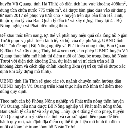
2
huyện Vũ Quang, tỉnh Hà Tĩnh) có diện tích lưu vực khoảng 408km
,
3
dung tích chứa nước 775 triệu m
, đã được bàn giao đưa vào sử dụng
từ năm 2017 để phục vụ tưới cho 7 huyện trên địa bàn tỉnh Hà Tĩnh,
thuộc quản lý của Ban Quản lý đầu tư và xây dựng Thủy lợi 4 - Bộ
Nông nghiệp và Phát triển nông thôn.
Để khai thác tiềm năng, lợi thế và phát huy hiệu quả của lòng hồ Ngàn
Trươi phục vụ phát triển kinh tế, xã hội của địa phương, UBND tỉnh
Hà Tĩnh đề nghị Bộ Nông nghiệp và Phát triển nông thôn, Ban Quản
lý đầu tư và xây dựng Thủy lợi 4 xem xét, cho phép UBND huyện Vũ
Quang thực hiện mô hình thí điểm nuôi cá lồng bè trong lòng hồ Ngàn
Trươi với diện tích khoảng 2ha, dự kiến tại vị trí cách tràn xả lũ
khoảng 2km và cách đập chính khoảng 3km (vị trí cụ thể sẽ được xác
định khi xây dựng mô hình).
UBND tỉnh Hà Tĩnh sẽ giao các sở, ngành chuyên môn hướng dẫn
UBND huyện Vũ Quang triển khai thực hiện mô hình thí điểm theo
đúng quy định.
Theo một cán bộ Phòng Nông nghiệp và Phát triển nông thôn huyện
Vũ Quang, nếu như được Bộ Nông nghiệp và Phát triển nông thôn,
Ban Quản lý đầu tư và xây dựng Thủy lợi 4 đồng ý cho phép, huyện
Vũ Quang sẽ xin ý kiến của tỉnh và các sở ngành liên quan để tiến
hành quy mô, xác định địa điểm cụ thể thực hiện mô hình thí điểm
nuôi cá lồng bè trong lòng hồ Ngàn Trươi.