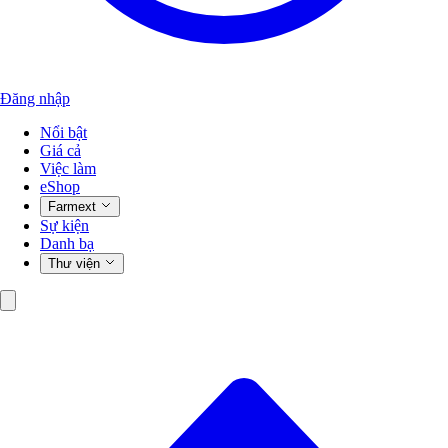
Đăng nhập
Nổi bật
Giá cả
Việc làm
eShop
Farmext
Sự kiện
Danh bạ
Thư viện