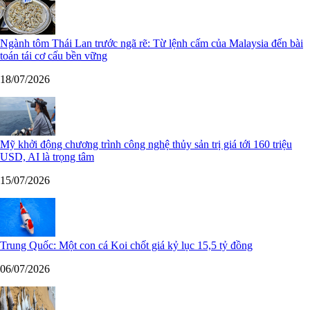
Ngành tôm Thái Lan trước ngã rẽ: Từ lệnh cấm của Malaysia đến bài
toán tái cơ cấu bền vững
18/07/2026
Mỹ khởi động chương trình công nghệ thủy sản trị giá tới 160 triệu
USD, AI là trọng tâm
15/07/2026
Trung Quốc: Một con cá Koi chốt giá kỷ lục 15,5 tỷ đồng
06/07/2026