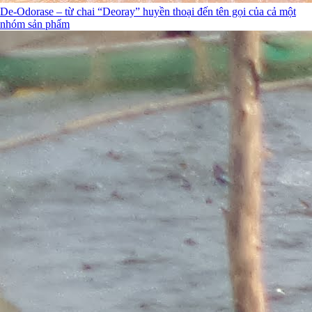
De-Odorase – từ chai “Deoray” huyền thoại đến tên gọi của cả một
nhóm sản phẩm