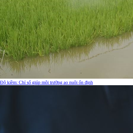
Độ kiềm: Chỉ số giúp môi trường ao nuôi ổn định