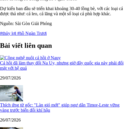
Dự kiến ban đầu sẽ triển khai khoảng 30-40 lồng bè, với các loại cá
được thả như: cá leo, cá lăng và một số loại cá phù hợp khác.
Nguồn: Sài Gòn Giải Phóng
#thủy lợi
#hồ Ngàn Trươi
Bài viết liên quan
Cá hồi đã làm thay đổi Na Uy, nhưng giờ đây quốc gia này phải đối
mặt với hệ quả
29/07/2026
Thích ứng từ gốc: "Làn gió mới" giúp ngư dân Timor-Leste vững
vàng trước biến đổi khí hậu
26/07/2026