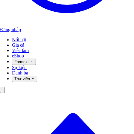
Đăng nhập
Nổi bật
Giá cả
Việc làm
eShop
Farmext
Sự kiện
Danh bạ
Thư viện