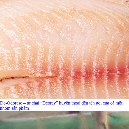
De-Odorase – từ chai “Deoray” huyền thoại đến tên gọi của cả một
nhóm sản phẩm