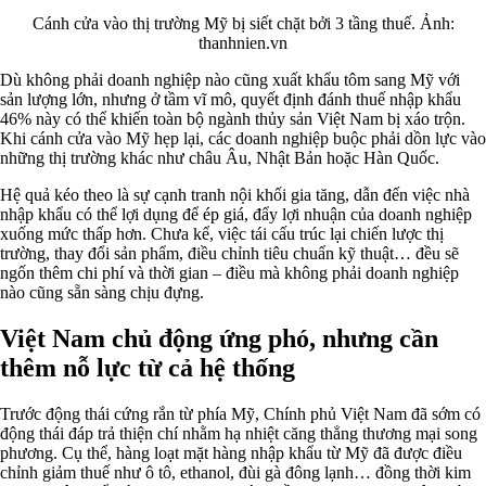
Cánh cửa vào thị trường Mỹ bị siết chặt bởi 3 tầng thuế. Ảnh:
thanhnien.vn
Dù không phải doanh nghiệp nào cũng xuất khẩu tôm sang Mỹ với
sản lượng lớn, nhưng ở tầm vĩ mô, quyết định đánh thuế nhập khẩu
46% này có thể khiến toàn bộ ngành thủy sản Việt Nam bị xáo trộn.
Khi cánh cửa vào Mỹ hẹp lại, các doanh nghiệp buộc phải dồn lực vào
những thị trường khác như châu Âu, Nhật Bản hoặc Hàn Quốc.
Hệ quả kéo theo là sự cạnh tranh nội khối gia tăng, dẫn đến việc nhà
nhập khẩu có thể lợi dụng để ép giá, đẩy lợi nhuận của doanh nghiệp
xuống mức thấp hơn. Chưa kể, việc tái cấu trúc lại chiến lược thị
trường, thay đổi sản phẩm, điều chỉnh tiêu chuẩn kỹ thuật… đều sẽ
ngốn thêm chi phí và thời gian – điều mà không phải doanh nghiệp
nào cũng sẵn sàng chịu đựng.
Việt Nam chủ động ứng phó, nhưng cần
thêm nỗ lực từ cả hệ thống
Trước động thái cứng rắn từ phía Mỹ, Chính phủ Việt Nam đã sớm có
động thái đáp trả thiện chí nhằm hạ nhiệt căng thẳng thương mại song
phương. Cụ thể, hàng loạt mặt hàng nhập khẩu từ Mỹ đã được điều
chỉnh giảm thuế như ô tô, ethanol, đùi gà đông lạnh… đồng thời kim