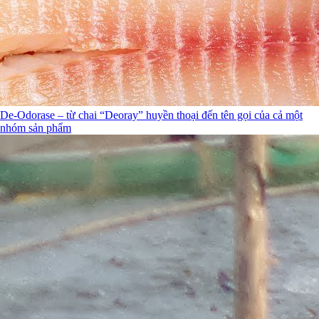
De-Odorase – từ chai “Deoray” huyền thoại đến tên gọi của cả một
nhóm sản phẩm