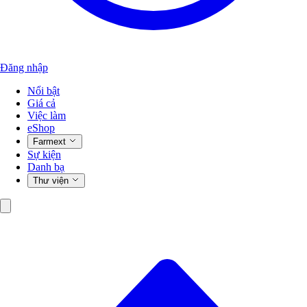
Đăng nhập
Nổi bật
Giá cả
Việc làm
eShop
Farmext
Sự kiện
Danh bạ
Thư viện