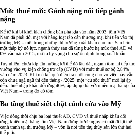
Mức thuế mới: Gánh nặng nối tiếp gánh
nặng
Kể từ khi bị khởi kiện chống bán phá giá vào năm 2003, tôm Việt
Nam đã phải đối mặt với hàng loạt rào cản thương mại khi tiến vào thị
trường Mỹ – một trong những thị trường xuất khẩu chủ lực. Sau hơn
một thập kỷ nỗ lực, ngành thủy sản đã từng bước hạ mức thuế AD về
0% vào năm 2015, mở ra hy vọng cho sự ổn định trong xuất khẩu.
Tuy nhiên, chưa kịp tận hưởng lợi thế đó lâu dài, ngành tôm lại tiếp tục
vướng vào vụ kiện chống trợ cấp (CVD) với mức thuế sơ bộ 2,84%
vào năm 2023. Khi mà kết quả điều tra cuối cùng cho vụ việc này vẫn
còn chưa ngã ngũ thì đến tháng 4/2025, một “cú sốc thuế” mới lại ập
đến: thuế nhập khẩu đối ứng 46%, áp dụng đối với nhiều mặt hàng của
Việt Nam – trong đó có tôm.
Ba tầng thuế siết chặt cánh cửa vào Mỹ
Việc đồng thời chịu ba loại thuế: AD, CVD và thuế nhập khẩu đối
ứng, khiến mặt hàng tôm Việt Nam đứng trước nguy cơ mất đi lợi thế
cạnh tranh tại thị trường Mỹ – vốn là nơi tiêu thụ thủy sản lớn thứ hai
thế giới.