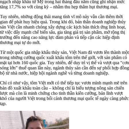
ngạch nhập khẩu từ Mỹ trong hai tháng đầu năm cũng ghi nhận mức
tăng 17,7% so với cùng kỳ – nhằm thu hẹp thâm hụt thương mại.
Tuy nhiên, những động thái mang tính vĩ mô này vẫn cần thêm thời
gian để phát huy hiệu quả. Trong khi đó, bản thân doanh nghiệp thủy
sản Việt cần nhanh chóng xây dựng các kịch bản thích ứng linh hoạt,
từ việc đẩy mạnh chế biến sâu, gia tăng giá trị sản phẩm, mở rộng thị
trường đến nâng cao năng lực đàm phán và tiếp cận các hiệp định
thương mại tự do mới.
Từ một quốc gia nhập khẩu thủy sản, Việt Nam đã vươn lên thành một
trong những cường quốc xuất khẩu tôm trên thế giới, với sản phẩm có
mặt tại hơn 160 quốc gia. Tuy nhiên, để duy trì vị thế và vượt qua “cơn
sóng lớn” thuế quan lần này, ngành thủy sản cần đến sự phối hợp đồng
bộ từ nhà nước, hiệp hội ngành nghề và từng doanh nghiệp.
Chỉ có như vậy, tôm Việt mới có thể tiếp tục vươn mình mạnh mẽ trên
bản đồ xuất khẩu toàn cầu – không chỉ là biểu tượng nông sản chiến
lược mà còn là minh chứng cho tinh thần kiên cường, bản lĩnh vượt
khó của người Việt trong bối cảnh thương mại quốc tế ngày càng phức
tạp.