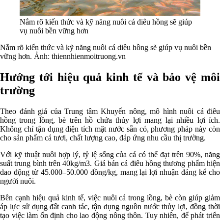
Nắm rõ kiến thức và kỹ năng nuôi cá diêu hồng sẽ giúp
vụ nuôi bền vững hơn
Nắm rõ kiến thức và kỹ năng nuôi cá diêu hồng sẽ giúp vụ nuôi bền
vững hơn. Ảnh: thiennhienmoitruong.vn
Hướng tới hiệu quả kinh tế và bảo vệ môi
trường
Theo đánh giá của Trung tâm Khuyến nông, mô hình nuôi cá điêu
hồng trong lồng, bè trên hồ chứa thủy lợi mang lại nhiều lợi ích.
Không chỉ tận dụng diện tích mặt nước sẵn có, phương pháp này còn
cho sản phẩm cá tươi, chất lượng cao, đáp ứng nhu cầu thị trường.
Với kỹ thuật nuôi hợp lý, tỷ lệ sống của cá có thể đạt trên 90%, năng
suất trung bình trên 40kg/m3. Giá bán cá điêu hồng thương phẩm hiện
dao động từ 45.000–50.000 đồng/kg, mang lại lợi nhuận đáng kể cho
người nuôi.
Bên cạnh hiệu quả kinh tế, việc nuôi cá trong lồng, bè còn giúp giảm
áp lực sử dụng đất canh tác, tận dụng nguồn nước thủy lợi, đồng thời
tạo việc làm ổn định cho lao động nông thôn. Tuy nhiên, để phát triển