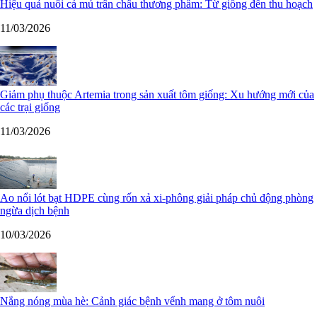
Hiệu quả nuôi cá mú trân châu thương phẩm: Từ giống đến thu hoạch
11/03/2026
Giảm phụ thuộc Artemia trong sản xuất tôm giống: Xu hướng mới của
các trại giống
11/03/2026
Ao nổi lót bạt HDPE cùng rốn xả xi-phông giải pháp chủ động phòng
ngừa dịch bệnh
10/03/2026
Nắng nóng mùa hè: Cảnh giác bệnh vểnh mang ở tôm nuôi