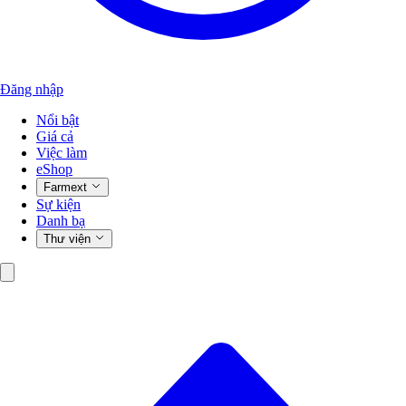
Đăng nhập
Nổi bật
Giá cả
Việc làm
eShop
Farmext
Sự kiện
Danh bạ
Thư viện