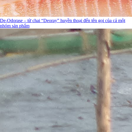
De-Odorase – từ chai “Deoray” huyền thoại đến tên gọi của cả một
nhóm sản phẩm