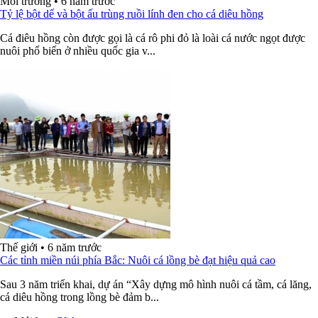
Môi trường
•
6 năm trước
Tỷ lệ bột dế và bột ấu trùng ruồi lính đen cho cá diêu hồng
Cá điêu hồng còn được gọi là cá rô phi đỏ là loài cá nước ngọt được
nuôi phổ biến ở nhiều quốc gia v...
Thế giới
•
6 năm trước
Các tỉnh miền núi phía Bắc: Nuôi cá lồng bè đạt hiệu quả cao
Sau 3 năm triển khai, dự án “Xây dựng mô hình nuôi cá tầm, cá lăng,
cá diêu hồng trong lồng bè đảm b...