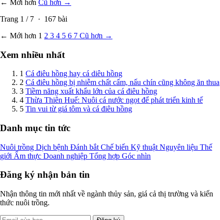
← Mới hơn
Cũ hơn →
Trang
1
/
7
·
167
bài
← Mới hơn
1
2
3
4
5
6
7
Cũ hơn →
Xem nhiều nhất
1
Cá điêu hồng hay cá diêu hồng
2
Cá điêu hồng bị nhiễm chất cấm, nấu chín cũng không ăn thua
3
Tiềm năng xuất khẩu lớn của cá điêu hồng
4
Thừa Thiên Huế: Nuôi cá nước ngọt để phát triển kinh tế
5
Tin vui từ giá tôm và cá điêu hồng
Danh mục tin tức
Nuôi trồng
Dịch bệnh
Đánh bắt
Chế biến
Kỹ thuật
Nguyên liệu
Thế
giới
Ẩm thực
Doanh nghiệp
Tổng hợp
Góc nhìn
Đăng ký nhận bản tin
Nhận thông tin mới nhất về ngành thủy sản, giá cả thị trường và kiến
thức nuôi trồng.