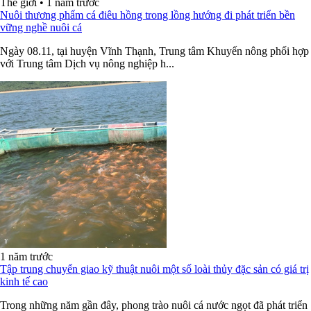
Thế giới
•
1 năm trước
Nuôi thương phẩm cá điêu hồng trong lồng hướng đi phát triển bền
vững nghề nuôi cá
Ngày 08.11, tại huyện Vĩnh Thạnh, Trung tâm Khuyến nông phối hợp
với Trung tâm Dịch vụ nông nghiệp h...
1 năm trước
Tập trung chuyển giao kỹ thuật nuôi một số loài thủy đặc sản có giá trị
kinh tế cao
Trong những năm gần đây, phong trào nuôi cá nước ngọt đã phát triển