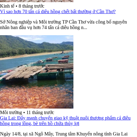
Kinh tế
•
8 tháng trước
Vì sao hơn 70 tấn cá diêu hồng chết bất thường ở Cần Thơ?
Sở Nông nghiệp và Môi trường TP Cần Thơ vừa công bố nguyên
nhân ban đầu vụ hơn 74 tấn cá diêu hồng n...
Môi trường
•
11 tháng trước
Gia Lai: Đẩy mạnh chuyển giao kỹ thuật nuôi thương phẩm cá điêu
hồng trong lồng, bè trên hồ chứa thủy lợi
Ngày 14/8, tại xã Ngô Mây, Trung tâm Khuyến nông tỉnh Gia Lai