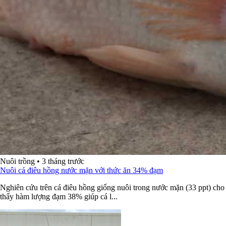
Nuôi trồng
•
3 tháng trước
Nuôi cá điêu hồng nước mặn với thức ăn 34% đạm
Nghiên cứu trên cá điêu hồng giống nuôi trong nước mặn (33 ppt) cho
thấy hàm lượng đạm 38% giúp cá l...