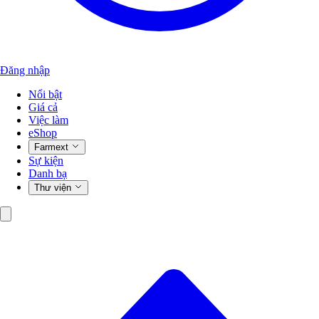
Đăng nhập
Nổi bật
Giá cả
Việc làm
eShop
Farmext
Sự kiện
Danh bạ
Thư viện