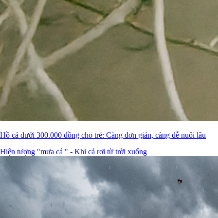
Hồ cá dưới 300.000 đồng cho trẻ: Càng đơn giản, càng dễ nuôi lâu
Hiện tượng "mưa cá " - Khi cá rơi từ trời xuống