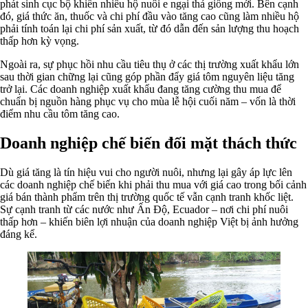
phát sinh cục bộ khiến nhiều hộ nuôi e ngại thả giống mới. Bên cạnh
đó, giá thức ăn, thuốc và chi phí đầu vào tăng cao cũng làm nhiều hộ
phải tính toán lại chi phí sản xuất, từ đó dẫn đến sản lượng thu hoạch
thấp hơn kỳ vọng.
Ngoài ra, sự phục hồi nhu cầu tiêu thụ ở các thị trường xuất khẩu lớn
sau thời gian chững lại cũng góp phần đẩy giá tôm nguyên liệu tăng
trở lại. Các doanh nghiệp xuất khẩu đang tăng cường thu mua để
chuẩn bị nguồn hàng phục vụ cho mùa lễ hội cuối năm – vốn là thời
điểm nhu cầu tôm tăng cao.
Doanh nghiệp chế biến đối mặt thách thức
Dù giá tăng là tín hiệu vui cho người nuôi, nhưng lại gây áp lực lên
các doanh nghiệp chế biến khi phải thu mua với giá cao trong bối cảnh
giá bán thành phẩm trên thị trường quốc tế vẫn cạnh tranh khốc liệt.
Sự cạnh tranh từ các nước như Ấn Độ, Ecuador – nơi chi phí nuôi
thấp hơn – khiến biên lợi nhuận của doanh nghiệp Việt bị ảnh hưởng
đáng kể.