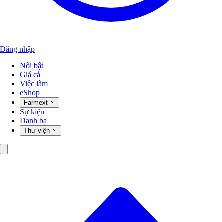
Đăng nhập
Nổi bật
Giá cả
Việc làm
eShop
Farmext
Sự kiện
Danh bạ
Thư viện