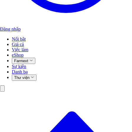
Đăng nhập
Nổi bật
Giá cả
Việc làm
eShop
Farmext
Sự kiện
Danh bạ
Thư viện