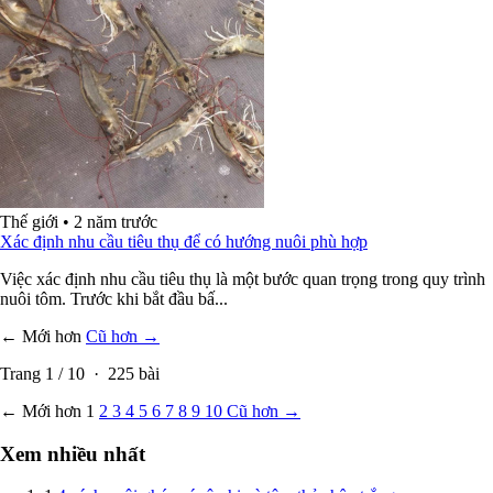
Thế giới
•
2 năm trước
Xác định nhu cầu tiêu thụ để có hướng nuôi phù hợp
Việc xác định nhu cầu tiêu thụ là một bước quan trọng trong quy trình
nuôi tôm. Trước khi bắt đầu bấ...
← Mới hơn
Cũ hơn →
Trang
1
/
10
·
225
bài
← Mới hơn
1
2
3
4
5
6
7
8
9
10
Cũ hơn →
Xem nhiều nhất