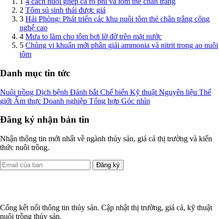
1
4 cách nuôi ghép cá rô phi và tôm thẻ chân trắng
2
Tôm sú sinh thái được giá
3
Hải Phòng: Phát triển các khu nuôi tôm thẻ chân trắng công
nghệ cao
4
Mưa to làm cho tôm bơi lờ đờ trên mặt nước
5
Chủng vi khuẩn mới phân giải ammonia và nitrit trong ao nuôi
tôm
Danh mục tin tức
Nuôi trồng
Dịch bệnh
Đánh bắt
Chế biến
Kỹ thuật
Nguyên liệu
Thế
giới
Ẩm thực
Doanh nghiệp
Tổng hợp
Góc nhìn
Đăng ký nhận bản tin
Nhận thông tin mới nhất về ngành thủy sản, giá cả thị trường và kiến
thức nuôi trồng.
Đăng ký
Cổng kết nối thông tin thủy sản. Cập nhật thị trường, giá cả, kỹ thuật
nuôi trồng thủy sản.