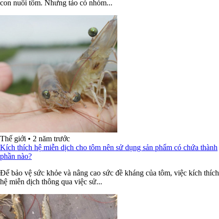
con nuôi tôm. Nhưng tảo có nhóm...
Thế giới
•
2 năm trước
Kích thích hệ miễn dịch cho tôm nên sử dụng sản phẩm có chứa thành
phần nào?
Để bảo vệ sức khỏe và nâng cao sức đề kháng của tôm, việc kích thích
hệ miễn dịch thông qua việc sử...