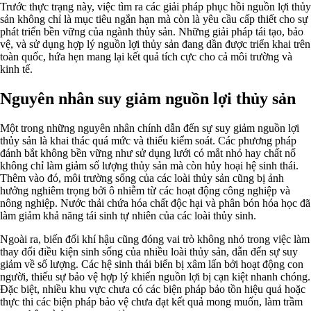
Trước thực trạng này, việc tìm ra các giải pháp phục hồi nguồn lợi thủy
sản không chỉ là mục tiêu ngắn hạn mà còn là yêu cầu cấp thiết cho sự
phát triển bền vững của ngành thủy sản. Những giải pháp tái tạo, bảo
vệ, và sử dụng hợp lý nguồn lợi thủy sản đang dần được triển khai trên
toàn quốc, hứa hẹn mang lại kết quả tích cực cho cả môi trường và
kinh tế.
Nguyên nhân suy giảm nguồn lợi thủy sản
Một trong những nguyên nhân chính dẫn đến sự suy giảm nguồn lợi
thủy sản là khai thác quá mức và thiếu kiểm soát. Các phương pháp
đánh bắt không bền vững như sử dụng lưới có mắt nhỏ hay chất nổ
không chỉ làm giảm số lượng thủy sản mà còn hủy hoại hệ sinh thái.
Thêm vào đó, môi trường sống của các loài thủy sản cũng bị ảnh
hưởng nghiêm trọng bởi ô nhiễm từ các hoạt động công nghiệp và
nông nghiệp. Nước thải chứa hóa chất độc hại và phân bón hóa học đã
làm giảm khả năng tái sinh tự nhiên của các loài thủy sinh.
Ngoài ra, biến đổi khí hậu cũng đóng vai trò không nhỏ trong việc làm
thay đổi điều kiện sinh sống của nhiều loài thủy sản, dẫn đến sự suy
giảm về số lượng. Các hệ sinh thái biển bị xâm lấn bởi hoạt động con
người, thiếu sự bảo vệ hợp lý khiến nguồn lợi bị cạn kiệt nhanh chóng.
Đặc biệt, nhiều khu vực chưa có các biện pháp bảo tồn hiệu quả hoặc
thực thi các biện pháp bảo vệ chưa đạt kết quả mong muốn, làm trầm