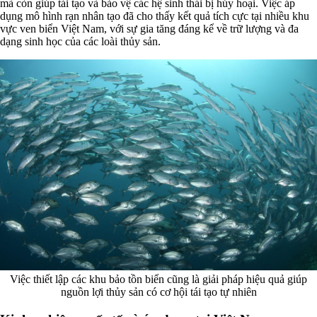
mà còn giúp tái tạo và bảo vệ các hệ sinh thái bị hủy hoại. Việc áp
dụng mô hình rạn nhân tạo đã cho thấy kết quả tích cực tại nhiều khu
vực ven biển Việt Nam, với sự gia tăng đáng kể về trữ lượng và đa
dạng sinh học của các loài thủy sản.
Việc thiết lập các khu bảo tồn biển cũng là giải pháp hiệu quả giúp
nguồn lợi thủy sản có cơ hội tái tạo tự nhiên