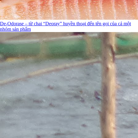
De-Odorase – từ chai “Deoray” huyền thoại đến tên gọi của cả một
nhóm sản phẩm