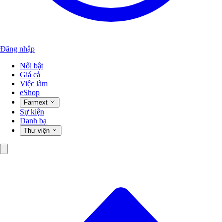
Đăng nhập
Nổi bật
Giá cả
Việc làm
eShop
Farmext
Sự kiện
Danh bạ
Thư viện