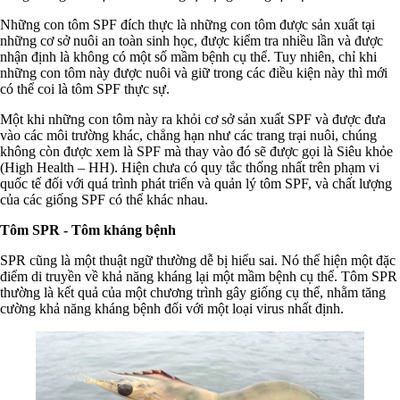
Những con tôm SPF đích thực là những con tôm được sản xuất tại
những cơ sở nuôi an toàn sinh học, được kiểm tra nhiều lần và được
nhận định là không có một số mầm bệnh cụ thể. Tuy nhiên, chỉ khi
những con tôm này được nuôi và giữ trong các điều kiện này thì mới
có thể coi là tôm SPF thực sự.
Một khi những con tôm này ra khỏi cơ sở sản xuất SPF và được đưa
vào các môi trường khác, chẳng hạn như các trang trại nuôi, chúng
không còn được xem là SPF mà thay vào đó sẽ được gọi là Siêu khỏe
(High Health – HH). Hiện chưa có quy tắc thống nhất trên phạm vi
quốc tế đối với quá trình phát triển và quản lý tôm SPF, và chất lượng
của các giống SPF có thể khác nhau.
Tôm SPR - Tôm kháng bệnh
SPR cũng là một thuật ngữ thường dễ bị hiểu sai. Nó thể hiện một đặc
điểm di truyền về khả năng kháng lại một mầm bệnh cụ thể. Tôm SPR
thường là kết quả của một chương trình gây giống cụ thể, nhằm tăng
cường khả năng kháng bệnh đối với một loại virus nhất định.