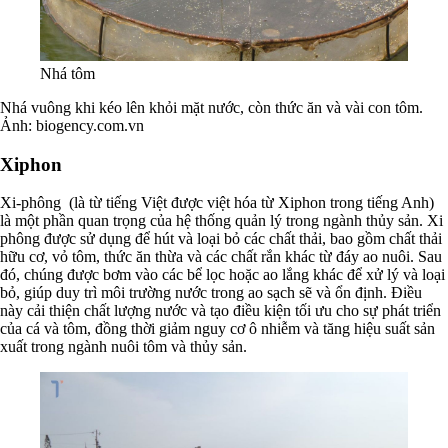
Nhá tôm
Nhá vuông khi kéo lên khỏi mặt nước, còn thức ăn và vài con tôm.
Ảnh: biogency.com.vn
Xiphon
Xi-phông (là từ tiếng Việt được việt hóa từ Xiphon trong tiếng Anh)
là một phần quan trọng của hệ thống quản lý trong ngành thủy sản. Xi
phông được sử dụng để hút và loại bỏ các chất thải, bao gồm chất thải
hữu cơ, vỏ tôm, thức ăn thừa và các chất rắn khác từ đáy ao nuôi. Sau
đó, chúng được bơm vào các bể lọc hoặc ao lắng khác để xử lý và loại
bỏ, giúp duy trì môi trường nước trong ao sạch sẽ và ổn định. Điều
này cải thiện chất lượng nước và tạo điều kiện tối ưu cho sự phát triển
của cá và tôm, đồng thời giảm nguy cơ ô nhiễm và tăng hiệu suất sản
xuất trong ngành nuôi tôm và thủy sản.