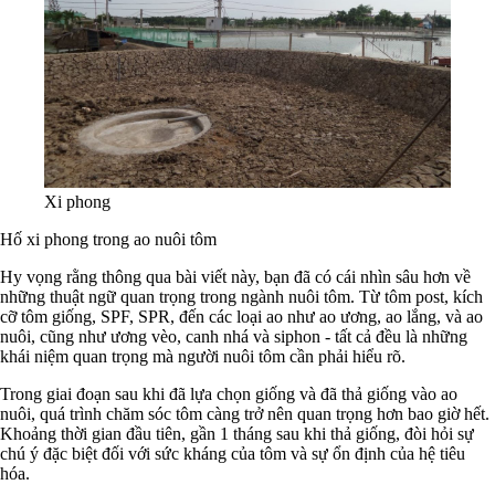
Xi phong
Hố xi phong trong ao nuôi tôm
Hy vọng rằng thông qua bài viết này, bạn đã có cái nhìn sâu hơn về
những thuật ngữ quan trọng trong ngành nuôi tôm. Từ tôm post, kích
cỡ tôm giống, SPF, SPR, đến các loại ao như ao ương, ao lắng, và ao
nuôi, cũng như ương vèo, canh nhá và siphon - tất cả đều là những
khái niệm quan trọng mà người nuôi tôm cần phải hiểu rõ.
Trong giai đoạn sau khi đã lựa chọn giống và đã thả giống vào ao
nuôi, quá trình chăm sóc tôm càng trở nên quan trọng hơn bao giờ hết.
Khoảng thời gian đầu tiên, gần 1 tháng sau khi thả giống, đòi hỏi sự
chú ý đặc biệt đối với sức kháng của tôm và sự ổn định của hệ tiêu
hóa.