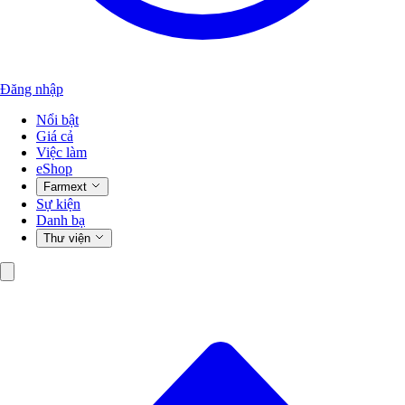
Đăng nhập
Nổi bật
Giá cả
Việc làm
eShop
Farmext
Sự kiện
Danh bạ
Thư viện