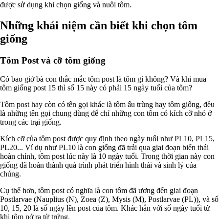
được sử dụng khi chọn giống và nuôi tôm.
Những khái niệm cần biết khi chọn tôm
giống
Tôm Post và cỡ tôm giống
Có bao giờ bà con thắc mắc tôm post là tôm gì không? Và khi mua
tôm giống post 15 thì số 15 này có phải 15 ngày tuổi của tôm?
Tôm post hay còn có tên gọi khác là tôm ấu trùng hay tôm giống, đều
là những tên gọi chung dùng để chỉ những con tôm có kích cỡ nhỏ ở
trong các trại giống.
Kích cỡ của tôm post được quy định theo ngày tuổi như PL10, PL15,
PL20... Ví dụ như PL10 là con giống đã trải qua giai đoạn biến thái
hoàn chỉnh, tôm post lúc này là 10 ngày tuổi. Trong thời gian này con
giống đã hoàn thành quá trình phát triển hình thái và sinh lý của
chúng.
Cụ thể hơn, tôm post có nghĩa là con tôm đã ương đến giai đoạn
Postlarvae (Nauplius (N), Zoea (Z), Mysis (M), Postlarvae (PL)), và số
10, 15, 20 là số ngày lên post của tôm. Khác hẳn với số ngày tuổi từ
khi tôm nở ra từ trứng.