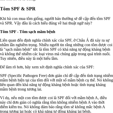
Tôm SPF & SPR
Khi bà con mua tôm giống, người bán thường sẽ đề cập đến tôm SPF
và SPR. Vậy đâu là cách hiểu đúng về hai thuật ngữ này?
Tôm SPF - Tôm sạch mầm bệnh
Liên quan đến định nghĩa chính xác của SPF, ở Châu Á đã xảy ra sự
nhầm lẫn nghiêm trọng. Nhiều người tin rằng những con tôm được coi
là "sạch mầm bệnh" tức là tôm SPF có khả năng tự động kháng bệnh
và không thể nhiễm các loại virus mà chúng gặp trong quá trình nuôi.
Tuy nhiên, điều này là một hiểu lầm.
Để làm rõ hơn, hãy xem xét định nghĩa chính xác của SPF:
SPF (Specific Pathogen Free) đơn giản chỉ đề cập đến tình trạng nhiễm
mầm bệnh hiện tại của tôm đối với một số mầm bệnh cụ thể. Nó không
liên quan đến khả năng tự động kháng bệnh hoặc tình trạng kháng
mầm bệnh trong tương lai.
Ví dụ, nếu một con tôm được coi là SPF đối với mầm bệnh A, điều
này chỉ đơn giản có nghĩa rằng tôm không nhiễm bệnh A vào thời
điểm kiểm tra. Nó không đảm bảo rằng tôm sẽ không mắc bệnh A
trong tương lai hoặc có khả năng tự động kháng lại bệnh.