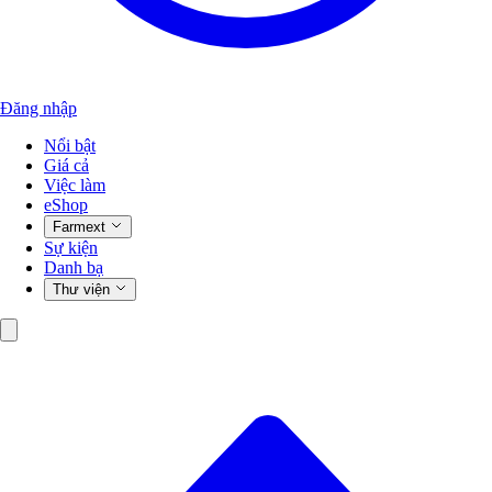
Đăng nhập
Nổi bật
Giá cả
Việc làm
eShop
Farmext
Sự kiện
Danh bạ
Thư viện