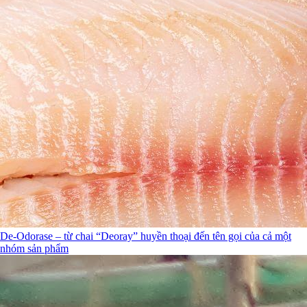
De-Odorase – từ chai “Deoray” huyền thoại đến tên gọi của cả một
nhóm sản phẩm