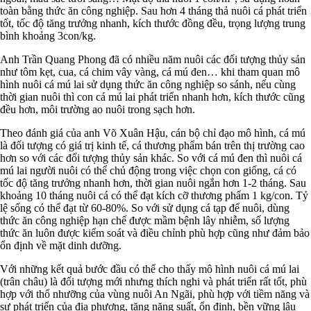
toàn bằng thức ăn công nghiệp. Sau hơn 4 tháng thả nuôi cá phát triển
tốt, tốc độ tăng trưởng nhanh, kích thước đồng đều, trọng lượng trung
bình khoảng 3con/kg.
Anh Trần Quang Phong đã có nhiều năm nuôi các đối tượng thủy sản
như tôm kẹt, cua, cá chim vây vàng, cá mú đen… khi tham quan mô
hình nuôi cá mú lai sử dụng thức ăn công nghiệp so sánh, nếu cùng
thời gian nuôi thì con cá mú lai phát triển nhanh hơn, kích thước cũng
đều hơn, môi trường ao nuôi trong sạch hơn.
Theo đánh giá của anh Võ Xuân Hậu, cán bộ chỉ đạo mô hình, cá mú
là đối tượng có giá trị kinh tế, cá thương phẩm bán trên thị trường cao
hơn so với các đối tượng thủy sản khác. So với cá mú đen thì nuôi cá
mú lai người nuôi có thể chủ động trong việc chọn con giống, cá có
tốc độ tăng trưởng nhanh hơn, thời gian nuôi ngắn hơn 1-2 tháng. Sau
khoảng 10 tháng nuôi cá có thể đạt kích cỡ thương phẩm 1 kg/con. Tỷ
lệ sống có thể đạt từ 60-80%. So với sử dụng cá tạp để nuôi, dùng
thức ăn công nghiệp hạn chế được mầm bệnh lây nhiễm, số lượng
thức ăn luôn được kiểm soát và điều chỉnh phù hợp cũng như đảm bảo
ổn định về mặt dinh dưỡng.
Với những kết quả bước đầu có thể cho thấy mô hình nuôi cá mú lai
(trân châu) là đối tượng mới nhưng thích nghi và phát triển rất tốt, phù
hợp với thổ nhưỡng của vùng nuôi An Ngãi, phù hợp với tiềm năng và
sự phát triển của địa phương, tăng năng suất, ổn định, bền vững lâu