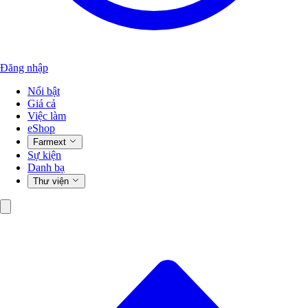
Đăng nhập
Nổi bật
Giá cả
Việc làm
eShop
Farmext
Sự kiện
Danh bạ
Thư viện