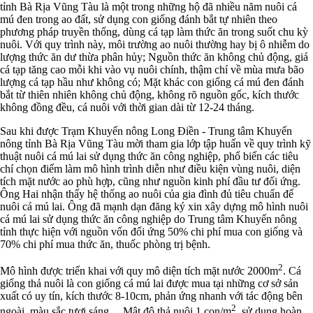
tỉnh Bà Rịa Vũng Tàu là một trong những hộ đã nhiều năm nuôi cá
mú đen trong ao đất, sử dụng con giống đánh bắt tự nhiên theo
phương pháp truyền thống, dùng cá tạp làm thức ăn trong suốt chu kỳ
nuôi. Với quy trình này, môi trường ao nuôi thường hay bị ô nhiễm do
lượng thức ăn dư thừa phân hủy; Nguồn thức ăn không chủ động, giá
cá tạp tăng cao mỗi khi vào vụ nuôi chính, thậm chí về mùa mưa bão
lượng cá tạp hầu như không có; Mặt khác con giống cá mú đen đánh
bắt từ thiên nhiên không chủ động, không rõ nguồn gốc, kích thước
không đồng đều, cá nuôi với thời gian dài từ 12-24 tháng.
Sau khi được Trạm Khuyến nông Long Điền - Trung tâm Khuyến
nông tỉnh Bà Rịa Vũng Tàu mời tham gia lớp tập huấn về quy trình kỹ
thuật nuôi cá mú lai sử dụng thức ăn công nghiệp, phổ biến các tiêu
chí chọn điểm làm mô hình trình diễn như điều kiện vùng nuôi, diện
tích mặt nước ao phù hợp, cũng như nguồn kinh phí đầu tư đối ứng.
Ông Hai nhận thấy hệ thống ao nuôi của gia đình đủ tiêu chuẩn để
nuôi cá mú lai. Ông đã mạnh dạn đăng ký xin xây dựng mô hình nuôi
cá mú lai sử dụng thức ăn công nghiệp do Trung tâm Khuyến nông
tỉnh thực hiện với nguồn vốn đối ứng 50% chi phí mua con giống và
70% chi phí mua thức ăn, thuốc phòng trị bệnh.
2
Mô hình được triển khai với quy mô diện tích mặt nước 2000m
. Cá
giống thả nuôi là con giống cá mú lai được mua tại những cơ sở sản
xuất có uy tín, kích thước 8-10cm, phản ứng nhanh với tác động bên
2
ngoài, màu sắc tươi sáng… Mật độ thả nuôi 1 con/m
, sử dụng hoàn