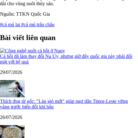
dài cho vùng nuôi thủy sản.
Nguồn: TTKN Quốc Gia
#cá mú lai
#cá mú trân châu
Bài viết liên quan
Cá hồi đã làm thay đổi Na Uy, nhưng giờ đây quốc gia này phải đối
mặt với hệ quả
29/07/2026
Thích ứng từ gốc: "Làn gió mới" giúp ngư dân Timor-Leste vững
vàng trước biến đổi khí hậu
26/07/2026