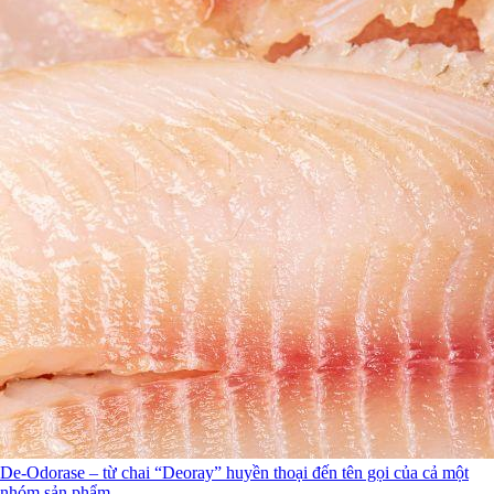
De-Odorase – từ chai “Deoray” huyền thoại đến tên gọi của cả một
nhóm sản phẩm