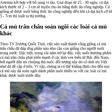
Artemia kết hợp với bổ sung vi tảo. Giai đoạn từ 25 - 30 ngày, cá đạt
kích thước từ 2 – 3 cm sẽ luyện cho ăn bằng thức ăn công nghiệp. Cá
giống sẽ được nuôi bằng thức ăn công nghiệp đến khi cá đạt kích cỡ từ
5 - 7cm thì xuất ra thị trường.
Cá mú trân châu soán ngôi các loài cá mú
khác
Theo TS Trương Quốc Thái, việc sản xuất thành công giống cá mú
trân châu đã đáp ứng phần nào nhu cầu con giống cho người nuôi
trong nước. Đặc biệt, trong vài năm trở lại đây, việc nuôi thương phẩm
cá mú trân châu phát triển mạnh ở các tỉnh ven biển từ Bắc đến Nam,
bởi người dân ưa chuộng thả nuôi đối tượng này do có tính ưu Việt
như đã đề cập ở trên. Vì vậy, chúng ta có thể khẳng định cho đến nay
cá mú này đã soán ngôi dành phần nuôi nhiều so với các loài cá mú
khác được nuôi trước đây.