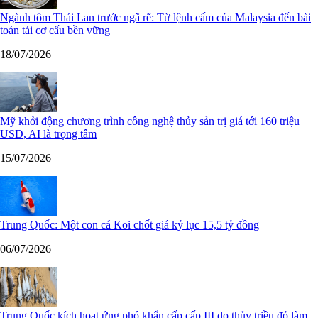
Ngành tôm Thái Lan trước ngã rẽ: Từ lệnh cấm của Malaysia đến bài
toán tái cơ cấu bền vững
18/07/2026
Mỹ khởi động chương trình công nghệ thủy sản trị giá tới 160 triệu
USD, AI là trọng tâm
15/07/2026
Trung Quốc: Một con cá Koi chốt giá kỷ lục 15,5 tỷ đồng
06/07/2026
Trung Quốc kích hoạt ứng phó khẩn cấp cấp III do thủy triều đỏ làm