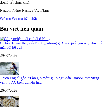
đồng, rất phấn khởi.
Nguồn: Nông Nghiệp Việt Nam
#cá mú
#cá mú trân châu
Bài viết liên quan
Cá hồi đã làm thay đổi Na Uy, nhưng giờ đây quốc gia này phải đối
mặt với hệ quả
29/07/2026
Thích ứng từ gốc: "Làn gió mới" giúp ngư dân Timor-Leste vững
vàng trước biến đổi khí hậu
26/07/2026