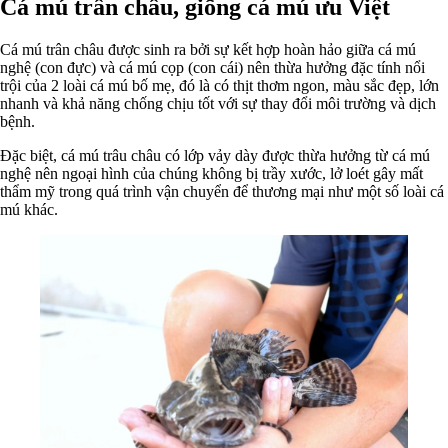
Cá mú trân châu, giống cá mú ưu Việt
Cá mú trân châu được sinh ra bởi sự kết hợp hoàn hảo giữa cá mú
nghệ (con đực) và cá mú cọp (con cái) nên thừa hưởng đặc tính nổi
trội của 2 loài cá mú bố mẹ, đó là có thịt thơm ngon, màu sắc đẹp, lớn
nhanh và khả năng chống chịu tốt với sự thay đổi môi trường và dịch
bệnh.
Đặc biệt, cá mú trâu châu có lớp vảy dày được thừa hưởng từ cá mú
nghệ nên ngoại hình của chúng không bị trầy xước, lở loét gây mất
thẩm mỹ trong quá trình vận chuyển để thương mại như một số loài cá
mú khác.