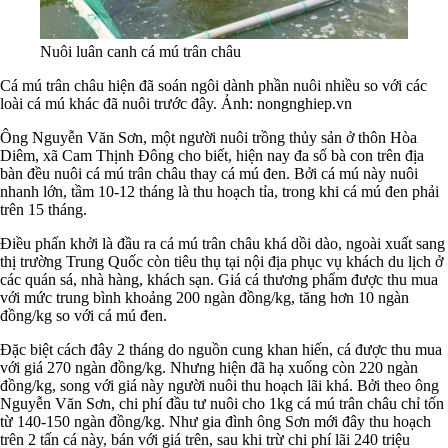
Nuôi luân canh cá mú trân châu
Cá mú trân châu hiện đã soán ngôi dành phần nuôi nhiều so với các
loài cá mú khác đã nuôi trước đây. Ảnh: nongnghiep.vn
Ông Nguyễn Văn Sơn, một người nuôi trồng thủy sản ở thôn Hòa
Diêm, xã Cam Thịnh Đông cho biết, hiện nay đa số bà con trên địa
bàn đều nuôi cá mú trân châu thay cá mú đen. Bởi cá mú này nuôi
nhanh lớn, tầm 10-12 tháng là thu hoạch tỉa, trong khi cá mú đen phải
trên 15 tháng.
Điều phấn khởi là đầu ra cá mú trân châu khá dồi dào, ngoài xuất sang
thị trường Trung Quốc còn tiêu thụ tại nội địa phục vụ khách du lịch ở
các quán sá, nhà hàng, khách sạn. Giá cá thương phẩm được thu mua
với mức trung bình khoảng 200 ngàn đồng/kg, tăng hơn 10 ngàn
đồng/kg so với cá mú đen.
Đặc biệt cách đây 2 tháng do nguồn cung khan hiến, cá được thu mua
với giá 270 ngàn đồng/kg. Nhưng hiện đã hạ xuống còn 220 ngàn
đồng/kg, song với giá này người nuôi thu hoạch lãi khá. Bởi theo ông
Nguyễn Văn Sơn, chi phí đầu tư nuôi cho 1kg cá mú trân châu chỉ tốn
từ 140-150 ngàn đồng/kg. Như gia đình ông Sơn mới đây thu hoạch
trên 2 tấn cá này, bán với giá trên, sau khi trừ chi phí lãi 240 triệu