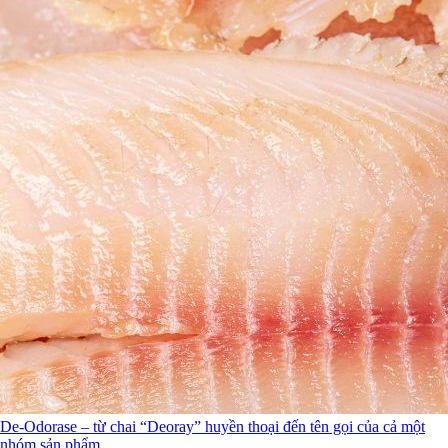
De-Odorase – từ chai “Deoray” huyền thoại đến tên gọi của cả một
nhóm sản phẩm