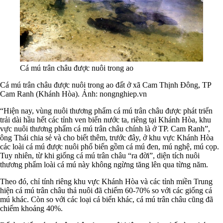
Cá mú trân châu được nuôi trong ao
Cá mú trân châu được nuôi trong ao đất ở xã Cam Thịnh Đông, TP
Cam Ranh (Khánh Hòa). Ảnh: nongnghiep.vn
“Hiện nay, vùng nuôi thương phẩm cá mú trân châu được phát triển
trải dài hầu hết các tỉnh ven biển nước ta, riêng tại Khánh Hòa, khu
vực nuôi thương phẩm cá mú trân châu chính là ở TP. Cam Ranh”,
ông Thái chia sẻ và cho biết thêm, trước đây, ở khu vực Khánh Hòa
các loài cá mú được nuôi phổ biến gồm cá mú đen, mú nghệ, mú cọp.
Tuy nhiên, từ khi giống cá mú trân châu “ra đời”, diện tích nuôi
thương phẩm loài cá mú này không ngừng tăng lên qua từng năm.
Theo đó, chỉ tính riêng khu vực Khánh Hòa và các tỉnh miền Trung
hiện cá mú trân châu thả nuôi đã chiếm 60-70% so với các giống cá
mú khác. Còn so với các loại cá biển khác, cá mú trân châu cũng đã
chiếm khoảng 40%.