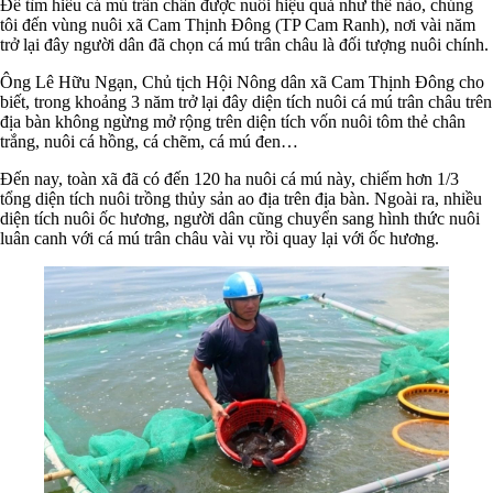
Để tìm hiểu cá mú trân chân được nuôi hiệu quả như thế nào, chúng
tôi đến vùng nuôi xã Cam Thịnh Đông (TP Cam Ranh), nơi vài năm
trở lại đây người dân đã chọn cá mú trân châu là đối tượng nuôi chính.
Ông Lê Hữu Ngạn, Chủ tịch Hội Nông dân xã Cam Thịnh Đông cho
biết, trong khoảng 3 năm trở lại đây diện tích nuôi cá mú trân châu trên
địa bàn không ngừng mở rộng trên diện tích vốn nuôi tôm thẻ chân
trắng, nuôi cá hồng, cá chẽm, cá mú đen…
Đến nay, toàn xã đã có đến 120 ha nuôi cá mú này, chiếm hơn 1/3
tổng diện tích nuôi trồng thủy sản ao địa trên địa bàn. Ngoài ra, nhiều
diện tích nuôi ốc hương, người dân cũng chuyển sang hình thức nuôi
luân canh với cá mú trân châu vài vụ rồi quay lại với ốc hương.