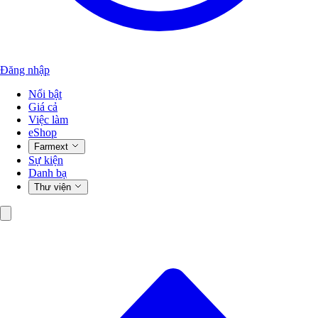
Đăng nhập
Nổi bật
Giá cả
Việc làm
eShop
Farmext
Sự kiện
Danh bạ
Thư viện