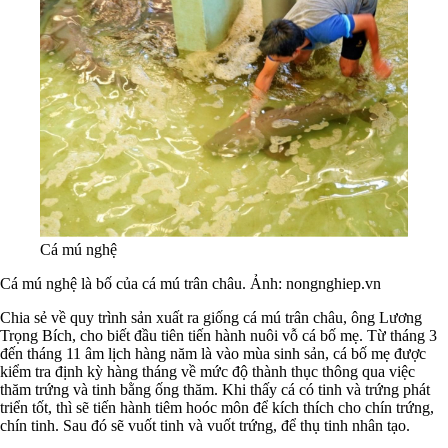
Cá mú nghệ
Cá mú nghệ là bố của cá mú trân châu. Ảnh: nongnghiep.vn
Chia sẻ về quy trình sản xuất ra giống cá mú trân châu, ông Lương
Trọng Bích, cho biết đầu tiên tiến hành nuôi vỗ cá bố mẹ. Từ tháng 3
đến tháng 11 âm lịch hàng năm là vào mùa sinh sản, cá bố mẹ được
kiểm tra định kỳ hàng tháng về mức độ thành thục thông qua việc
thăm trứng và tinh bằng ống thăm. Khi thấy cá có tinh và trứng phát
triển tốt, thì sẽ tiến hành tiêm hoóc môn để kích thích cho chín trứng,
chín tinh. Sau đó sẽ vuốt tinh và vuốt trứng, để thụ tinh nhân tạo.