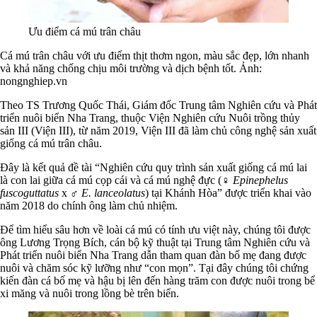
Ưu điểm cá mú trân châu
Cá mú trân châu với ưu điểm thịt thơm ngon, màu sắc đẹp, lớn nhanh
và khả năng chống chịu môi trường và dịch bệnh tốt. Ảnh:
nongnghiep.vn
Theo TS Trương Quốc Thái, Giám đốc Trung tâm Nghiên cứu và Phát
triển nuôi biển Nha Trang, thuộc Viện Nghiên cứu Nuôi trồng thủy
sản III (Viện III), từ năm 2019, Viện III đã làm chủ công nghệ sản xuất
giống cá mú trân châu.
Đây là kết quả đề tài “Nghiên cứu quy trình sản xuất giống cá mú lai
là con lai giữa cá mú cọp cái và cá mú nghệ đực (♀
Epinephelus
fuscoguttatus
x ♂
E. lanceolatus
) tại Khánh Hòa” được triển khai vào
năm 2018 do chính ông làm chủ nhiệm.
Để tìm hiểu sâu hơn về loài cá mú có tính ưu việt này, chúng tôi được
ông Lương Trọng Bích, cán bộ kỹ thuật tại Trung tâm Nghiên cứu và
Phát triển nuôi biển Nha Trang dẫn tham quan đàn bố mẹ đang được
nuôi và chăm sóc kỹ lưỡng như “con mọn”. Tại đây chúng tôi chứng
kiến đàn cá bố mẹ và hậu bị lên đến hàng trăm con được nuôi trong bể
xi măng và nuôi trong lồng bè trên biển.