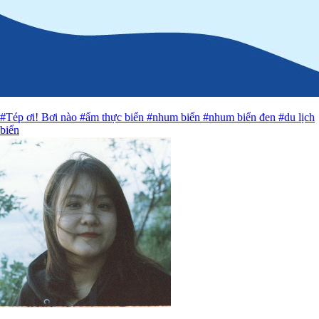
#Tép ơi! Bơi nào
#ẩm thực biển
#nhum biển
#nhum biển đen
#du lịch
biển