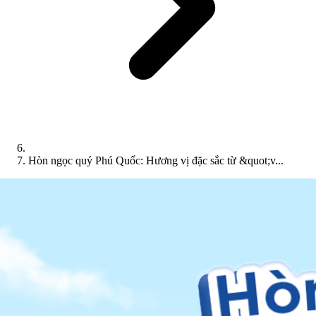
Hòn ngọc quý Phú Quốc: Hương vị đặc sắc từ &quot;v...