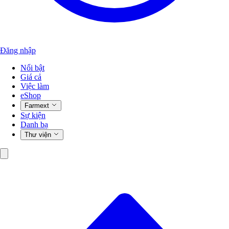
Đăng nhập
Nổi bật
Giá cả
Việc làm
eShop
Farmext
Sự kiện
Danh bạ
Thư viện