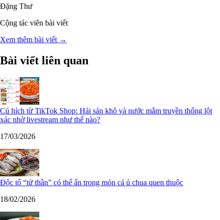
Đặng Thư
Cộng tác viên bài viết
Xem thêm bài viết →
Bài viết liên quan
Cú hích từ TikTok Shop: Hải sản khô và nước mắm truyền thống lột
xác nhờ livestream như thế nào?
17/03/2026
Độc tố “tử thần” có thể ẩn trong món cá ủ chua quen thuộc
18/02/2026