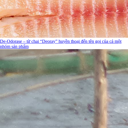
De-Odorase – từ chai “Deoray” huyền thoại đến tên gọi của cả một
nhóm sản phẩm