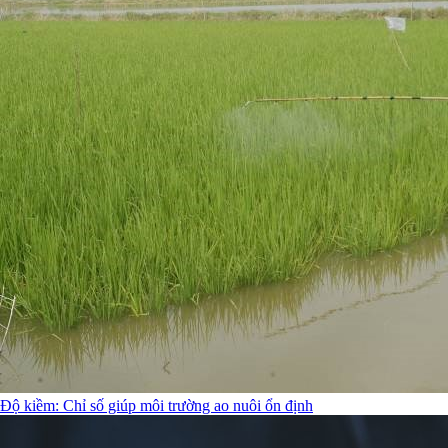
Độ kiềm: Chỉ số giúp môi trường ao nuôi ổn định