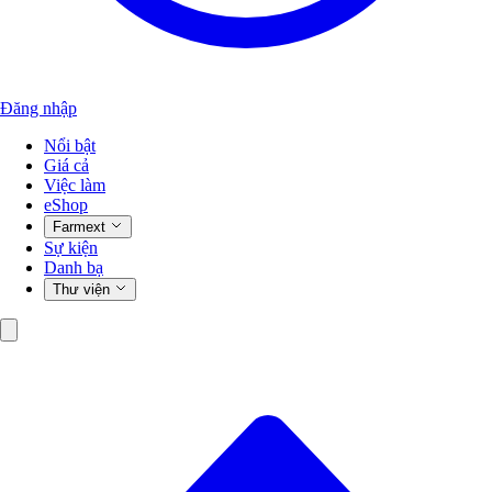
Đăng nhập
Nổi bật
Giá cả
Việc làm
eShop
Farmext
Sự kiện
Danh bạ
Thư viện