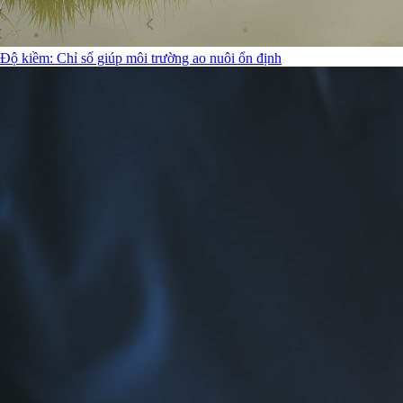
Độ kiềm: Chỉ số giúp môi trường ao nuôi ổn định