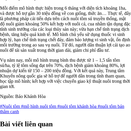
Mỗi điểm mô hình thực hiện trong 6 tháng với diện tích khoảng 1ha,
và được hỗ trợ gần 30 triệu đồng về con giống, thức ăn… Thực tế, đây
là phương pháp cải tiến dựa trên cách nuôi tôm sú truyền thống, mật
độ nuôi giảm khoảng 50% kết hợp với nuôi cá, cua nhằm tận dụng đặc
tính sinh trưởng của các loại thủy sản này; vừa hạn chế tình trạng dịch
bệnh, tăng hiệu quả kinh tế. Mô hình chủ yếu sử dụng thuốc vi sinh
hợp lý, hạn chế tình trạng chết đáy, đảm bảo lượng vi sinh vật, ổn định
môi trường trong ao sau vụ nuôi. Từ đó, người dân thuận lợi cải tạo ao
nuôi để tái sản xuất trong thời gian dài, giảm chi phí đầu tư.
Vụ năm nay, mỗi mô hình trung bình thu được từ 1 – 1,5 tấn tôm
sú/ha, tỷ lệ tôm sống đạt trên 70%, dịch bệnh giảm khoảng 80%, lợi
nhuận dự kiến từ 150 – 200 triệu đồng. Với kết quả này, Trung tâm
Khuyến nông quốc gia sẽ hỗ trợ để người dân trong tỉnh tham quan,
học tập mô hình; kết hợp với việc chuyển giao kỹ thuật nuôi trong thời
gian tới.
Nguồn: Báo Khánh Hòa
#Nuôi tôm
#mô hình nuôi tôm
#nuôi tôm khánh hòa
#nuôi tôm bán
thâm canh
Bài viết liên quan