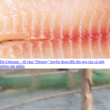
De-Odorase – từ chai “Deoray” huyền thoại đến tên gọi của cả một
nhóm sản phẩm