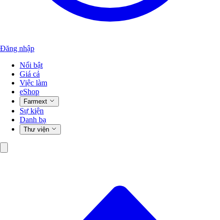
Đăng nhập
Nổi bật
Giá cả
Việc làm
eShop
Farmext
Sự kiện
Danh bạ
Thư viện