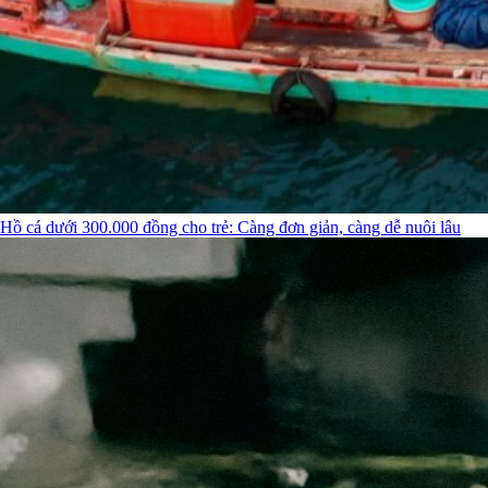
Hồ cá dưới 300.000 đồng cho trẻ: Càng đơn giản, càng dễ nuôi lâu