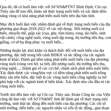
Qua đó, đã có buổi làm việc với Sở NN&PTNT Bình Định, Chi cục
Thủy sản để trao đổi, khảo sát thực trạng nuôi biển và xác định tiềm
năng vùng có khả năng phát triển nuôi biển trên địa bàn tỉnh.
Mục đích buổi làm việc nhằm đánh giá về thực trạng nuôi biển của địa
phương giai đoạn 2018-2022 về các nội dung: Đối tượng nuôi (cá
biển, nhuyễn thể, giáp xác (cua, ghẹ, tôm hùm), rong, tảo biển, sinh
vật cảnh), công nghệ nuôi, vùng nuôi tập trung, thị trường tiêu thụ, con
giống, cơ sở hạ tầng phục vụ nuôi biển...
Những thuận lợi, khó khăn và thách thức đối với nuôi biển của địa
phương, đặc biệt trong bối cảnh BĐKH và tác động của các ngành
kinh tế khác; Đánh giá tiềm năng phát triển nuôi biển của địa phương:
vùng nuôi (vùng ven bờ, xa bờ), đối tượng nuôi, thị trường tiêu thụ,
công nghệ,...; Đánh giá về các cơ chế, chính sách phát triển nuôi biển.
Xác định được các vùng/khu vực có tiềm năng phát triển nuôi trồng
thủy sản trên biển, đặc biệt là các vùng nuôi biển công nghiệp xa bờ
phù hợp với các ngành kinh tế biển khác. Xác định nhu cầu đầu tư các
vùng nuôi biển.
Trước khi đến làm việc tại Chi cục Thủy sản, Đoàn Công tác của Viện
cũng đã làm việc với Sở TN&MT tỉnh để đánh giá về thực trạng môi
trường, sinh thái tác động đến nuôi biển của địa phương: Các chỉ số
môi trường, diễn biến, các nguyên nhân và yếu tố tác động...giai đoạn