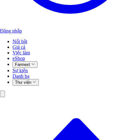
Đăng nhập
Nổi bật
Giá cả
Việc làm
eShop
Farmext
Sự kiện
Danh bạ
Thư viện