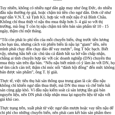
Tuy nhiên, không có nhiều ngư dân gặp may như ông Đức, do nhiều
đầu nậu thường ép giá, hoặc chậm trả tiền cho ngư dân. Đơn cử như
ngư dân V.N.T, xã Tịnh Kỳ, hợp tác với một nậu ở xã Bình Châu.
Không chỉ thua thiệt vì nậu thu mua thấp hơn 3- 4 giá so với thị
trường, mà ông T còn bị nậu chậm trả tiền bán sản phẩm từ 10 - 15
ngày, thậm chí một tháng.
“Tôi còn phải lo phí tổn của mỗi chuyến biển, ứng trước tiền lương
cho bạn tàu, nhưng cách vài phiên biển là nậu lại “giam” tiền, nên
mình phải chạy đôn chạy đáo để vay mượn”, ông T bộc bạch. Biết
vậy, nhưng hầu hết các chủ tàu cá đánh bắt xa bờ vẫn chấp nhận,
chẳng ai tính chuyện hợp tác với các doanh nghiệp (DN) chuyên thu
mua thủy sản trên địa bàn. “Nếu nậu biết mình có ý làm ăn với DN, họ
sẽ tìm cách cản trở, thậm chí móc nối “đánh hội đồng” đến mức không
bán được sản phẩm”, ông T. lý giải.
Thực tế, việc tiêu thụ hải sản thông qua trung gian là các đầu nậu
không chỉ khiến ngư dân thua thiệt, mà DN thu mua và chế biến hải
sản cũng gặp khó. Vì đầu nậu kiểm soát cả sản lượng lẫn giá bán
nguyên liệu, nên DN phải chấp nhận mua lại nguyên liệu từ nậu với
giá khá cao.
Thực trạng trên, xuất phát từ việc ngư dân mượn hoặc vay tiền nậu để
chi phí cho những chuyến biển, nên phải cam kết bán sản phẩm theo