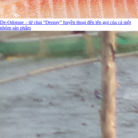
De-Odorase – từ chai “Deoray” huyền thoại đến tên gọi của cả một
nhóm sản phẩm