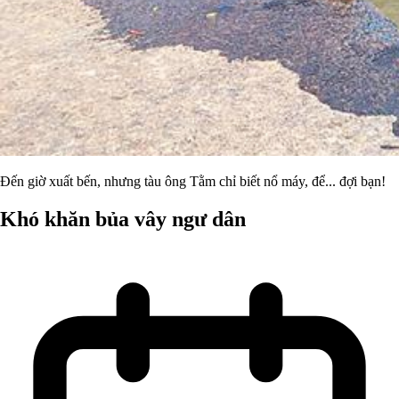
Đến giờ xuất bến, nhưng tàu ông Tằm chỉ biết nổ máy, để... đợi bạn!
Khó khăn bủa vây ngư dân