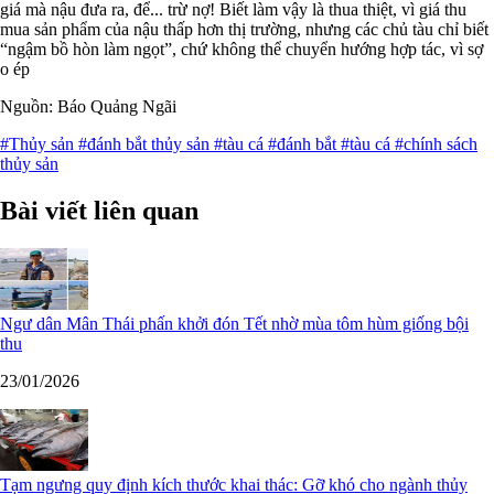
giá mà nậu đưa ra, để... trừ nợ! Biết làm vậy là thua thiệt, vì giá thu
mua sản phẩm của nậu thấp hơn thị trường, nhưng các chủ tàu chỉ biết
“ngậm bồ hòn làm ngọt”, chứ không thể chuyển hướng hợp tác, vì sợ
o ép
Nguồn: Báo Quảng Ngãi
#Thủy sản
#đánh bắt thủy sản
#tàu cá
#đánh bắt
#tàu cá
#chính sách
thủy sản
Bài viết liên quan
Ngư dân Mân Thái phấn khởi đón Tết nhờ mùa tôm hùm giống bội
thu
23/01/2026
Tạm ngưng quy định kích thước khai thác: Gỡ khó cho ngành thủy