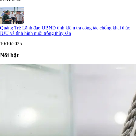
Quảng Trị: Lãnh đạo UBND tỉnh kiểm tra công tác chống khai thác
IUU và tình hình nuôi trồng thủy sản
10/10/2025
Nổi bật