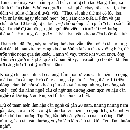
Tàu đã nổ máy và chuẩn bị xuất bến, nhưng chủ tàu Đặng Tằm, xã
Bình Châu (Bình Sơn) và người nhà vẫn phải chạy tới chạy lui, kiểm
đếm và trông chừng thuyền viên. “Theo sát như thế mà có lúc, bạn
vẫn nhảy tàu ngay lúc nhổ neo”, ông Tằm cho biết. Để tìm và giữ
chân được 10 lao động đi biển, vợ chồng ông Tằm phải “chăm sóc” rất
kỹ. Từ chế độ ăn uống, nghỉ ngơi đến việc trả trước 100% lương
tháng. Thế nhưng, đến giờ xuất bến, bạn vẫn không đến hoặc đến trễ.
Thậm chí, đã từng xảy ra trường hợp bạn vẫn niềm nở lên tàu, nhưng
đợi đến khi tàu vừa rời cảng khoảng 500m là bạn nhảy xuống biển, để
trốn việc hoặc qua tàu khác. Chính vì vậy, trước khi vươn khơi, ông
Tằm và người nhà phải quản lý bạn rất kỹ, theo sát họ cho đến khi tàu
rời cảng hơn 1 hải lý mới yên tâm.
Không chỉ tàu đánh bắt của ông Tằm mới rơi vào cảnh thiếu lao động,
mà tàu hậu cần nghề cá cũng chung số phận. “Lương tháng 10 triệu
đồng, chưa kể một số khoản phụ cấp và thưởng, nhưng lao động vẫn
chê”, chủ tàu hành nghề câu cá ngừ đại dương kiêm dịch vụ hậu cần
nghề cá Dương Văn Rin, xã Bình Châu cho biết.
Dù có thâm niên làm hậu cần nghề cá gần 20 năm, nhưng những năm
gần đây, tàu anh Rin cũng khốn đốn vì thiếu lao động đi bạn. Chính vì
thế, chủ tàu thường đáp ứng hầu hết các yêu cầu của lao động. Thế
nhưng, bạn tàu vẫn thường xuyên làm khó chủ tàu kiểu “vui làm, buồn
nghỉ”.