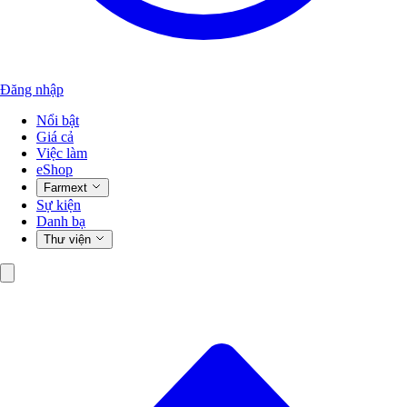
Đăng nhập
Nổi bật
Giá cả
Việc làm
eShop
Farmext
Sự kiện
Danh bạ
Thư viện