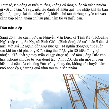
Thực tế, lao động đi biển thường không có ràng buộc và trách nhiệm
gì với chủ tàu. Vì vậy, nếu tàu đánh bắt hiệu quả, thu nhập khá thì bạn
gắn bó, ngược lại thì “nhảy tàu”, khiến chủ tàu thường xuyên rơi vào
cảnh bấp bênh, thậm chí tàu phải nằm bờ vì thiếu bạn.
Đầu nậu o ép
Sáng 26.7, tàu của ngư dân Nguyễn Văn Đức, xã Tịnh Kỳ (TP.Quảng
Ngãi) cập cảng Sa Kỳ, xã Bình Châu (Bình Sơn), để xuất bán 5 tấn cá
nục. Với giá 12 nghìn đồng/kg nục gai, 14 nghìn đồng/kg nục suôn,
sau khi trừ chi phí, ông Đức cũng thu được gần 30 triệu đồng lợi
nhuận. “Tôi thật sự may mắn vì gặp được nậu có tâm”, ông Đức cho
hay. Không chỉ đầu tư vốn đóng tàu, ứng trước chi phí mỗi chuyến
biển, mà nậu của của ông Đức cũng rất uy tín, không có chuyện làm
khó hoặc ép giá trong quá trình thu mua sản phẩm.