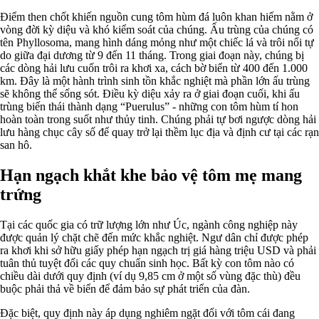
Điểm then chốt khiến nguồn cung tôm hùm đá luôn khan hiếm nằm ở
vòng đời kỳ diệu và khó kiểm soát của chúng. Ấu trùng của chúng có
tên Phyllosoma, mang hình dáng mỏng như một chiếc lá và trôi nổi tự
do giữa đại dương từ 9 đến 11 tháng. Trong giai đoạn này, chúng bị
các dòng hải lưu cuốn trôi ra khơi xa, cách bờ biển từ 400 đến 1.000
km. Đây là một hành trình sinh tồn khắc nghiệt mà phần lớn ấu trùng
sẽ không thể sống sót. Điều kỳ diệu xảy ra ở giai đoạn cuối, khi ấu
trùng biến thái thành dạng “Puerulus” - những con tôm hùm tí hon
hoàn toàn trong suốt như thủy tinh. Chúng phải tự bơi ngược dòng hải
lưu hàng chục cây số để quay trở lại thềm lục địa và định cư tại các rạn
san hô.
Hạn ngạch khắt khe bảo vệ tôm mẹ mang
trứng
Tại các quốc gia có trữ lượng lớn như Úc, ngành công nghiệp này
được quản lý chặt chẽ đến mức khắc nghiệt. Ngư dân chỉ được phép
ra khơi khi sở hữu giấy phép hạn ngạch trị giá hàng triệu USD và phải
tuân thủ tuyệt đối các quy chuẩn sinh học. Bất kỳ con tôm nào có
chiều dài dưới quy định (ví dụ 9,85 cm ở một số vùng đặc thù) đều
buộc phải thả về biển để đảm bảo sự phát triển của đàn.
Đặc biệt, quy định này áp dụng nghiêm ngặt đối với tôm cái đang