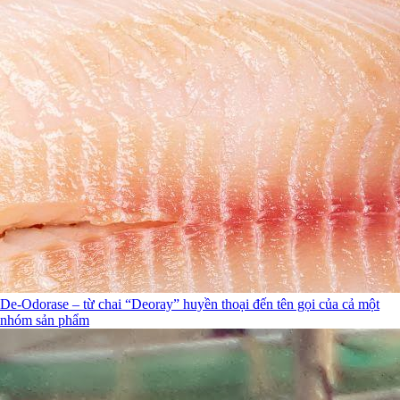
De-Odorase – từ chai “Deoray” huyền thoại đến tên gọi của cả một
nhóm sản phẩm