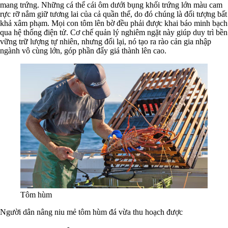
mang trứng. Những cá thể cái ôm dưới bụng khối trứng lớn màu cam
rực rỡ nắm giữ tương lai của cả quần thể, do đó chúng là đối tượng bất
khả xâm phạm. Mọi con tôm lên bờ đều phải được khai báo minh bạch
qua hệ thống điện tử. Cơ chế quản lý nghiêm ngặt này giúp duy trì bền
vững trữ lượng tự nhiên, nhưng đổi lại, nó tạo ra rào cản gia nhập
ngành vô cùng lớn, góp phần đẩy giá thành lên cao.
Tôm hùm
Người dân nâng niu mẻ tôm hùm đá vừa thu hoạch được