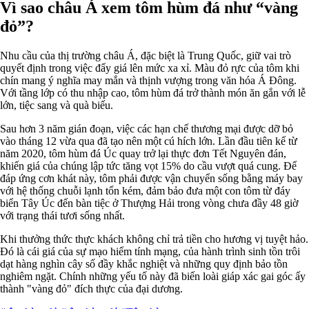
Vì sao châu Á xem tôm hùm đá như “vàng
đỏ”?
Nhu cầu của thị trường châu Á, đặc biệt là Trung Quốc, giữ vai trò
quyết định trong việc đẩy giá lên mức xa xỉ. Màu đỏ rực của tôm khi
chín mang ý nghĩa may mắn và thịnh vượng trong văn hóa Á Đông.
Với tầng lớp có thu nhập cao, tôm hùm đá trở thành món ăn gắn với lễ
lớn, tiệc sang và quà biếu.
Sau hơn 3 năm gián đoạn, việc các hạn chế thương mại được dỡ bỏ
vào tháng 12 vừa qua đã tạo nên một cú hích lớn. Lần đầu tiên kể từ
năm 2020, tôm hùm đá Úc quay trở lại thực đơn Tết Nguyên đán,
khiến giá của chúng lập tức tăng vọt 15% do cầu vượt quá cung. Để
đáp ứng cơn khát này, tôm phải được vận chuyển sống bằng máy bay
với hệ thống chuỗi lạnh tốn kém, đảm bảo đưa một con tôm từ đáy
biển Tây Úc đến bàn tiệc ở Thượng Hải trong vòng chưa đầy 48 giờ
với trạng thái tươi sống nhất.
Khi thưởng thức thực khách không chỉ trả tiền cho hương vị tuyệt hảo.
Đó là cái giá của sự mạo hiểm tính mạng, của hành trình sinh tồn trôi
dạt hàng nghìn cây số đầy khắc nghiệt và những quy định bảo tồn
nghiêm ngặt. Chính những yếu tố này đã biến loài giáp xác gai góc ấy
thành "vàng đỏ" đích thực của đại dương.