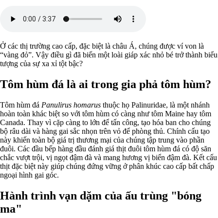
Ở các thị trường cao cấp, đặc biệt là châu Á, chúng được ví von là
“vàng đỏ”. Vậy điều gì đã biến một loài giáp xác nhỏ bé trở thành biểu
tượng của sự xa xỉ tột bậc?
Tôm hùm đá là ai trong gia phả tôm hùm?
Tôm hùm đá
Panulirus homarus
thuộc họ Palinuridae, là một nhánh
hoàn toàn khác biệt so với tôm hùm có càng như tôm Maine hay tôm
Canada. Thay vì cặp càng to lớn để tấn công, tạo hóa ban cho chúng
bộ râu dài và hàng gai sắc nhọn trên vỏ để phòng thủ. Chính cấu tạo
này khiến toàn bộ giá trị thương mại của chúng tập trung vào phần
đuôi. Các đầu bếp hàng đầu đánh giá thịt đuôi tôm hùm đá có độ săn
chắc vượt trội, vị ngọt đậm đà và mang hương vị biển đậm đà. Kết cấu
thịt đặc biệt này giúp chúng đứng vững ở phân khúc cao cấp bất chấp
ngoại hình gai góc.
Hành trình vạn dặm của ấu trùng "bóng
ma"