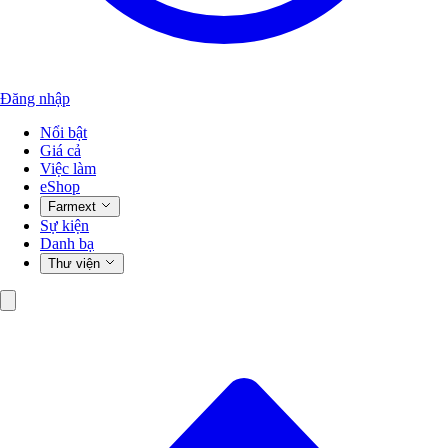
Đăng nhập
Nổi bật
Giá cả
Việc làm
eShop
Farmext
Sự kiện
Danh bạ
Thư viện