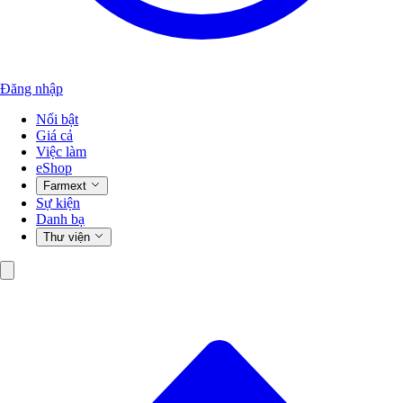
Đăng nhập
Nổi bật
Giá cả
Việc làm
eShop
Farmext
Sự kiện
Danh bạ
Thư viện