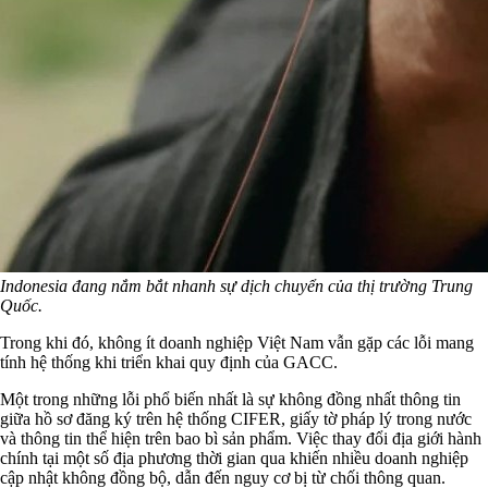
Indonesia đang nắm bắt nhanh sự dịch chuyển của thị trường Trung
Quốc.
Trong khi đó, không ít doanh nghiệp Việt Nam vẫn gặp các lỗi mang
tính hệ thống khi triển khai quy định của GACC.
Một trong những lỗi phổ biến nhất là sự không đồng nhất thông tin
giữa hồ sơ đăng ký trên hệ thống CIFER, giấy tờ pháp lý trong nước
và thông tin thể hiện trên bao bì sản phẩm. Việc thay đổi địa giới hành
chính tại một số địa phương thời gian qua khiến nhiều doanh nghiệp
cập nhật không đồng bộ, dẫn đến nguy cơ bị từ chối thông quan.