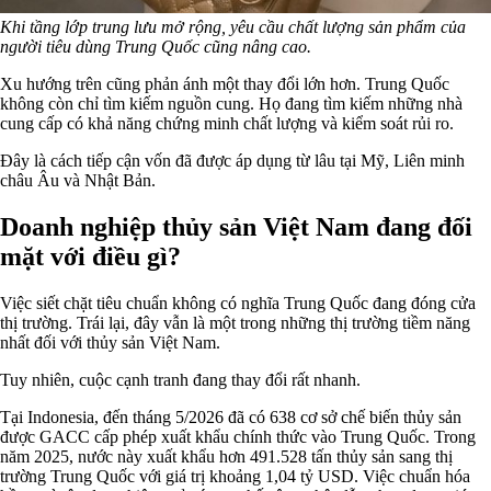
Khi tầng lớp trung lưu mở rộng, yêu cầu chất lượng sản phẩm của
người tiêu dùng Trung Quốc cũng nâng cao.
Xu hướng trên cũng phản ánh một thay đổi lớn hơn. Trung Quốc
không còn chỉ tìm kiếm nguồn cung. Họ đang tìm kiếm những nhà
cung cấp có khả năng chứng minh chất lượng và kiểm soát rủi ro.
Đây là cách tiếp cận vốn đã được áp dụng từ lâu tại Mỹ, Liên minh
châu Âu và Nhật Bản.
Doanh nghiệp thủy sản Việt Nam đang đối
mặt với điều gì?
Việc siết chặt tiêu chuẩn không có nghĩa Trung Quốc đang đóng cửa
thị trường. Trái lại, đây vẫn là một trong những thị trường tiềm năng
nhất đối với thủy sản Việt Nam.
Tuy nhiên, cuộc cạnh tranh đang thay đổi rất nhanh.
Tại Indonesia, đến tháng 5/2026 đã có 638 cơ sở chế biến thủy sản
được GACC cấp phép xuất khẩu chính thức vào Trung Quốc. Trong
năm 2025, nước này xuất khẩu hơn 491.528 tấn thủy sản sang thị
trường Trung Quốc với giá trị khoảng 1,04 tỷ USD. Việc chuẩn hóa