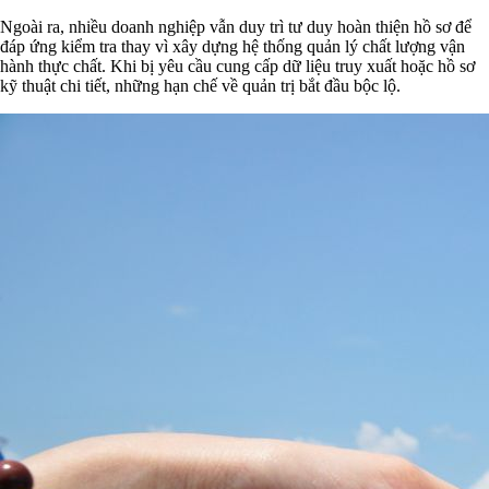
Ngoài ra, nhiều doanh nghiệp vẫn duy trì tư duy hoàn thiện hồ sơ để
đáp ứng kiểm tra thay vì xây dựng hệ thống quản lý chất lượng vận
hành thực chất. Khi bị yêu cầu cung cấp dữ liệu truy xuất hoặc hồ sơ
kỹ thuật chi tiết, những hạn chế về quản trị bắt đầu bộc lộ.