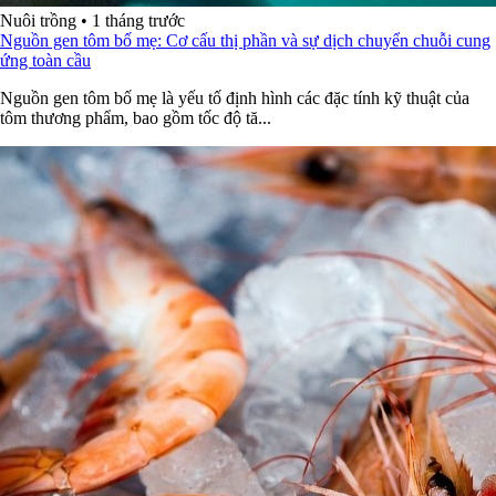
Nuôi trồng
•
1 tháng trước
Nguồn gen tôm bố mẹ: Cơ cấu thị phần và sự dịch chuyển chuỗi cung
ứng toàn cầu
Nguồn gen tôm bố mẹ là yếu tố định hình các đặc tính kỹ thuật của
tôm thương phẩm, bao gồm tốc độ tă...