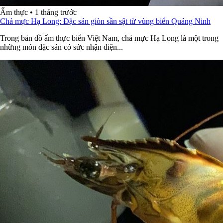
Ẩm thực
•
1 tháng trước
Chả mực Hạ Long: Đặc sản giòn sần sật từ vùng biển Quảng Ninh
Trong bản đồ ẩm thực biển Việt Nam, chả mực Hạ Long là một trong
những món đặc sản có sức nhận diện...