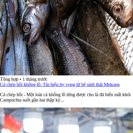
Tổng hợp
•
1 tháng trước
Cá chép hồi khổng lồ: Tín hiệu hy vọng từ hệ sinh thái Mekong
Cá chép hồi - Một loài cá khổng lồ từng được cho là đã biến mất khỏi
Campuchia suốt gần hai thập kỷ...