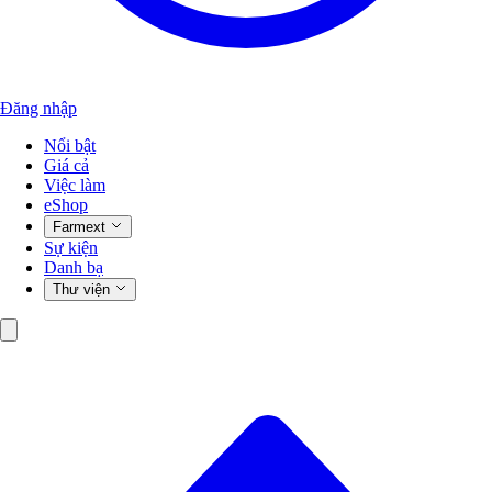
Đăng nhập
Nổi bật
Giá cả
Việc làm
eShop
Farmext
Sự kiện
Danh bạ
Thư viện