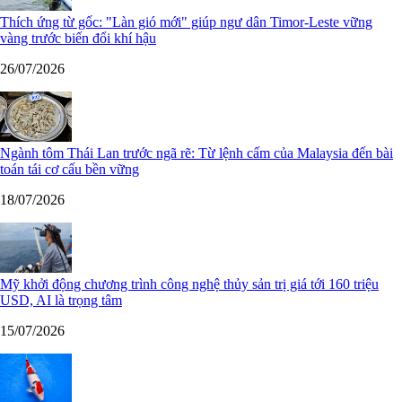
Thích ứng từ gốc: "Làn gió mới" giúp ngư dân Timor-Leste vững
vàng trước biến đổi khí hậu
26/07/2026
Ngành tôm Thái Lan trước ngã rẽ: Từ lệnh cấm của Malaysia đến bài
toán tái cơ cấu bền vững
18/07/2026
Mỹ khởi động chương trình công nghệ thủy sản trị giá tới 160 triệu
USD, AI là trọng tâm
15/07/2026