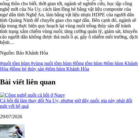
nông thôn cho biết, thời gian tới, ngành sẽ nghiên cứu, học tập công
nghệ mới của Na Uy, cách làm lồng bè bằng vật liệu composite của
ngư dân tỉnh Nghệ An, làm bằng vật liệu nhựa HDPE của người dân
tỉnh Quảng Ninh để chuyển giao cho ngư dân. Bên cạnh đó, ngành sẽ
tập trung thực hiện quy hoạch lại vùng nuôi trồng thủy sản để tránh
tình trạng xâm chiếm vùng nuôi; tăng cường quản lý, giám sát, khuyến
cáo người dân không được thả nuôi ồ ạt, gây ô nhiễm môi trường, dịch
bệnh…
Nguồn: Báo Khánh Hòa
#nuôi tôm hùm
#vùng nuôi tôm hùm
#lồng tôm hùm
#tôm hùm Khánh
Hòa
#lồng bè thủy sản
#tôm hùm Khánh Hòa
Bài viết liên quan
Cá hồi đã làm thay đổi Na Uy, nhưng giờ đây quốc gia này phải đối
mặt với hệ quả
29/07/2026