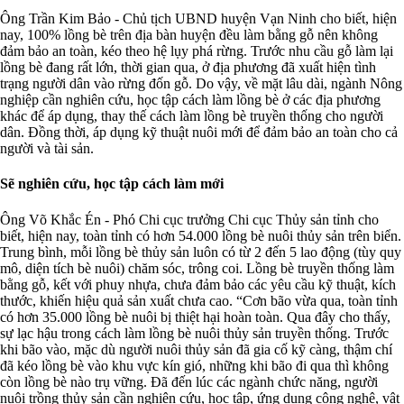
Ông Trần Kim Bảo - Chủ tịch UBND huyện Vạn Ninh cho biết, hiện
nay, 100% lồng bè trên địa bàn huyện đều làm bằng gỗ nên không
đảm bảo an toàn, kéo theo hệ lụy phá rừng. Trước nhu cầu gỗ làm lại
lồng bè đang rất lớn, thời gian qua, ở địa phương đã xuất hiện tình
trạng người dân vào rừng đốn gỗ. Do vậy, về mặt lâu dài, ngành Nông
nghiệp cần nghiên cứu, học tập cách làm lồng bè ở các địa phương
khác để áp dụng, thay thế cách làm lồng bè truyền thống cho người
dân. Đồng thời, áp dụng kỹ thuật nuôi mới để đảm bảo an toàn cho cả
người và tài sản.
Sẽ nghiên cứu, học tập cách làm mới
Ông Võ Khắc Én - Phó Chi cục trưởng Chi cục Thủy sản tỉnh cho
biết, hiện nay, toàn tỉnh có hơn 54.000 lồng bè nuôi thủy sản trên biển.
Trung bình, mỗi lồng bè thủy sản luôn có từ 2 đến 5 lao động (tùy quy
mô, diện tích bè nuôi) chăm sóc, trông coi. Lồng bè truyền thống làm
bằng gỗ, kết với phuy nhựa, chưa đảm bảo các yêu cầu kỹ thuật, kích
thước, khiến hiệu quả sản xuất chưa cao. “Cơn bão vừa qua, toàn tỉnh
có hơn 35.000 lồng bè nuôi bị thiệt hại hoàn toàn. Qua đây cho thấy,
sự lạc hậu trong cách làm lồng bè nuôi thủy sản truyền thống. Trước
khi bão vào, mặc dù người nuôi thủy sản đã gia cố kỹ càng, thậm chí
đã kéo lồng bè vào khu vực kín gió, những khi bão đi qua thì không
còn lồng bè nào trụ vững. Đã đến lúc các ngành chức năng, người
nuôi trồng thủy sản cần nghiên cứu, học tập, ứng dụng công nghệ, vật