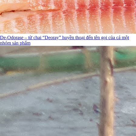
De-Odorase – từ chai “Deoray” huyền thoại đến tên gọi của cả một
nhóm sản phẩm