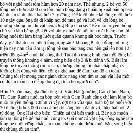
bó với nghề nuôi tôm hùm hơn 20 năm nay. Thế nhưng, 2 bè với 50
lồng nuôi hơn 8.000 con tôm hùm bông đang chuẩn bị xuất bán bị bão
đánh tan tành, thiệt hại hơn 7 tỷ đồng. Để khôi phục lại lồng nuôi, hơn
10 ngày qua, ông đã đi khắp nơi để mua gỗ và lưới về kết lồng bè
nhưng không tìm đủ vật liệu. Ông Búp chia sẻ: “Bè nuôi truyền thống
chủ yếu làm bằng gỗ, kết với phuy nhựa để nổi trên mặt biển; còn túi
lồng nuôi thì làm bằng lưới quấn quanh khung sắt bọc nhựa. Trước
2
đây, giá thành cho một ô lồng rộng 4m
khoảng 8 triệu đồng, nhưng
hiện nay nhu cầu làm lại lồng bè sau bão tăng cao nên giá lên hơn 12
2
triệu đồng/4m
chưa kể công thợ. Tuổi thọ trung bình của mỗi lồng bè
truyền thống khoảng 4 năm, sóng biển cấp 3 là bị đánh vỡ. Biết làm
lồng bè truyền thống rủi ro cao, nhưng chúng tôi phải chấp nhận vì
không biết dùng vật liệu, công nghệ nào để đảm bảo độ an toàn.
Chúng tôi rất mong các ngành chức năng sớm tìm ra loại vật liệu mới,
có độ an toàn cao để áp dụng đại trà cho người dân”.
Hơn 15 năm nay, gia đình ông Lê Văn Hải (phường Cam Phúc Nam,
TP. Cam Ranh) nuôi cá bớp trên vịnh Cam Ranh cũng chỉ làm lồng bè
nuôi truyền thống. Chính vì vậy, đợt bão vừa qua, toàn bộ bè nuôi với
30 ô lồng hơn 5.000 con cá bớp bị sóng biển đánh vỡ, thiệt hại hơn 2
tỷ đồng. Ông Hải cho biết: “Thiên tai thì biết trách ai. Bây giờ muốn
làm lại lồng bè để thả nuôi cũng lo. Giá như có vật liệu, công nghệ làm
lồng bè nuôi vững chắc, an toàn, chống chịu được mưa bão, sóng biển
thì chúng tôi an tâm”.