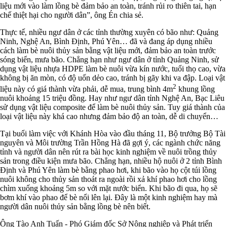
liệu mới vào làm lồng bè đảm bảo an toàn, tránh rủi ro thiên tai, hạn
chế thiệt hại cho người dân”, ông Én chia sẻ.
Thực tế, nhiều ngư dân ở các tỉnh thường xuyên có bão như: Quảng
Ninh, Nghệ An, Bình Định, Phú Yên… đã và đang áp dụng nhiều
cách làm bè nuôi thủy sản bằng vật liệu mới, đảm bảo an toàn trước
sóng biển, mưa bão. Chẳng hạn như ngư dân ở tỉnh Quảng Ninh, sử
dụng vật liệu nhựa HDPE làm bè nuôi vừa kín nước, tuổi thọ cao, vừa
không bị ăn mòn, có độ uốn dẻo cao, tránh bị gãy khi va đập. Loại vật
2
liệu này có giá thành vừa phải, dễ mua, trung bình 4m
khung lồng
nuôi khoảng 15 triệu đồng. Hay như ngư dân tỉnh Nghệ An, Bạc Liêu
sử dụng vật liệu composite để làm bè nuôi thủy sản. Tuy giá thành của
loại vật liệu này khá cao nhưng đảm bảo độ an toàn, dễ di chuyển…
Tại buổi làm việc với Khánh Hòa vào đầu tháng 11, Bộ trưởng Bộ Tài
nguyên và Môi trường Trần Hồng Hà đã gợi ý, các ngành chức năng
tỉnh và người dân nên rút ra bài học kinh nghiệm về nuôi trồng thủy
sản trong điều kiện mưa bão. Chẳng hạn, nhiều hộ nuôi ở 2 tỉnh Bình
Định và Phú Yên làm bè bằng phao hơi, khi bão vào họ cột túi lồng
nuôi không cho thủy sản thoát ra ngoài rồi xả khí phao hơi cho lồng
chìm xuống khoảng 5m so với mặt nước biển. Khi bão đi qua, họ sẽ
bơm khí vào phao để bè nổi lên lại. Đây là một kinh nghiệm hay mà
người dân nuôi thủy sản bằng lồng bè nên biết.
Ông Tào Anh Tuấn - Phó Giám đốc Sở Nông nghiệp và Phát triển