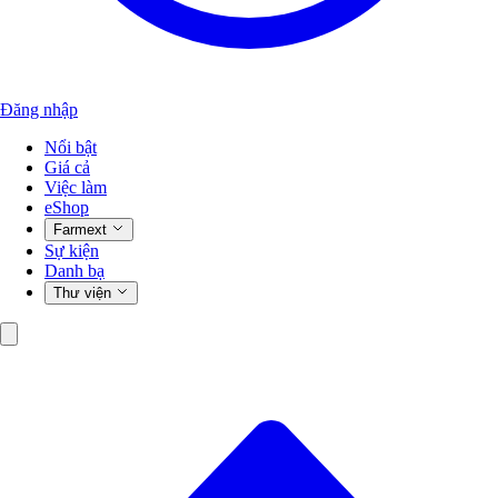
Đăng nhập
Nổi bật
Giá cả
Việc làm
eShop
Farmext
Sự kiện
Danh bạ
Thư viện