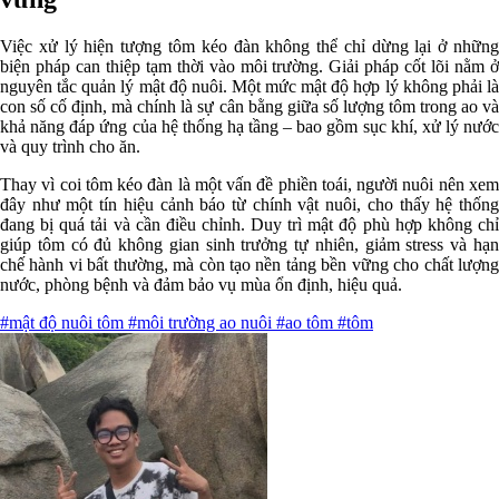
Việc xử lý hiện tượng tôm kéo đàn không thể chỉ dừng lại ở những
biện pháp can thiệp tạm thời vào môi trường. Giải pháp cốt lõi nằm ở
nguyên tắc quản lý mật độ nuôi. Một mức mật độ hợp lý không phải là
con số cố định, mà chính là sự cân bằng giữa số lượng tôm trong ao và
khả năng đáp ứng của hệ thống hạ tầng – bao gồm sục khí, xử lý nước
và quy trình cho ăn.
Thay vì coi tôm kéo đàn là một vấn đề phiền toái, người nuôi nên xem
đây như một tín hiệu cảnh báo từ chính vật nuôi, cho thấy hệ thống
đang bị quá tải và cần điều chỉnh. Duy trì mật độ phù hợp không chỉ
giúp tôm có đủ không gian sinh trưởng tự nhiên, giảm stress và hạn
chế hành vi bất thường, mà còn tạo nền tảng bền vững cho chất lượng
nước, phòng bệnh và đảm bảo vụ mùa ổn định, hiệu quả.
#mật độ nuôi tôm
#môi trường ao nuôi
#ao tôm
#tôm