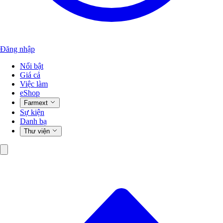
Đăng nhập
Nổi bật
Giá cả
Việc làm
eShop
Farmext
Sự kiện
Danh bạ
Thư viện