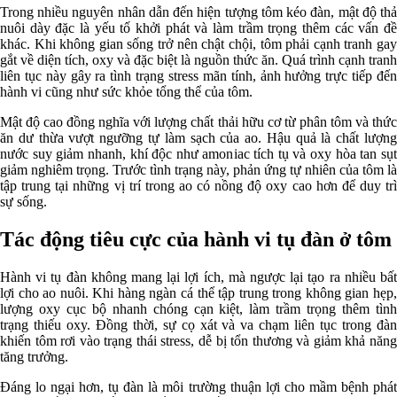
Trong nhiều nguyên nhân dẫn đến hiện tượng tôm kéo đàn, mật độ thả
nuôi dày đặc là yếu tố khởi phát và làm trầm trọng thêm các vấn đề
khác. Khi không gian sống trở nên chật chội, tôm phải cạnh tranh gay
gắt về diện tích, oxy và đặc biệt là nguồn thức ăn. Quá trình cạnh tranh
liên tục này gây ra tình trạng stress mãn tính, ảnh hưởng trực tiếp đến
hành vi cũng như sức khỏe tổng thể của tôm.
Mật độ cao đồng nghĩa với lượng chất thải hữu cơ từ phân tôm và thức
ăn dư thừa vượt ngưỡng tự làm sạch của ao. Hậu quả là chất lượng
nước suy giảm nhanh, khí độc như amoniac tích tụ và oxy hòa tan sụt
giảm nghiêm trọng. Trước tình trạng này, phản ứng tự nhiên của tôm là
tập trung tại những vị trí trong ao có nồng độ oxy cao hơn để duy trì
sự sống.
Tác động tiêu cực của hành vi tụ đàn ở tôm
Hành vi tụ đàn không mang lại lợi ích, mà ngược lại tạo ra nhiều bất
lợi cho ao nuôi. Khi hàng ngàn cá thể tập trung trong không gian hẹp,
lượng oxy cục bộ nhanh chóng cạn kiệt, làm trầm trọng thêm tình
trạng thiếu oxy. Đồng thời, sự cọ xát và va chạm liên tục trong đàn
khiến tôm rơi vào trạng thái stress, dễ bị tổn thương và giảm khả năng
tăng trưởng.
Đáng lo ngại hơn, tụ đàn là môi trường thuận lợi cho mầm bệnh phát