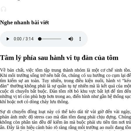
Nghe nhanh bài viết
Tâm lý phía sau hành vi tụ đàn của tôm
Về bản chất, việc tôm tập trung thành nhóm là một cơ chế sinh tồn.
Khi môi trường sống trở nên bất ổn, chúng có xu hướng co cụm lại để
tìm kiếm sự an toàn. Tuy nhiên, trong điều kiện nuôi, hành vi “kéo
đàn” thường không phải là sự quần tụ tự nhiên mà là kết quả của một
cuộc di chuyển bắt buộc. Đàn tôm rời bỏ khu vực bất lợi để tìm đến
những vị trí còn phù hợp hơn trong ao, điển hình như gần hệ thống sục
khí hoặc nơi có dòng chảy lưu thông.
Sự di chuyển đồng loạt này có thể kéo dài từ vài giờ đến vài ngày,
phản ánh mức độ stress cao mà đàn tôm đang phải chịu đựng. Chúng
không còn phân tán đều để kiếm ăn mà buộc phải ưu tiên tìm nơi trú
ẩn. Đây là tín hiệu cảnh báo rõ ràng rằng môi trường ao nuôi đang tồn