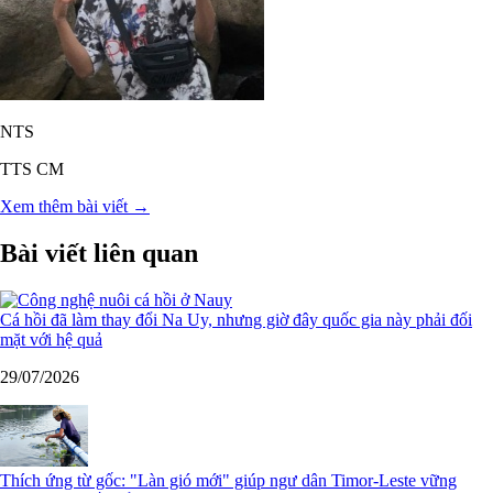
NTS
TTS CM
Xem thêm bài viết →
Bài viết liên quan
Cá hồi đã làm thay đổi Na Uy, nhưng giờ đây quốc gia này phải đối
mặt với hệ quả
29/07/2026
Thích ứng từ gốc: "Làn gió mới" giúp ngư dân Timor-Leste vững