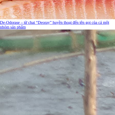
De-Odorase – từ chai “Deoray” huyền thoại đến tên gọi của cả một
nhóm sản phẩm