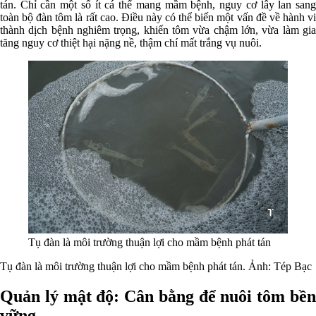
tán. Chỉ cần một số ít cá thể mang mầm bệnh, nguy cơ lây lan sang
toàn bộ đàn tôm là rất cao. Điều này có thể biến một vấn đề về hành vi
thành dịch bệnh nghiêm trọng, khiến tôm vừa chậm lớn, vừa làm gia
tăng nguy cơ thiệt hại nặng nề, thậm chí mất trắng vụ nuôi.
Tụ đàn là môi trường thuận lợi cho mầm bệnh phát tán
Tụ đàn là môi trường thuận lợi cho mầm bệnh phát tán. Ảnh: Tép Bạc
Quản lý mật độ: Cân bằng để nuôi tôm bền
vững