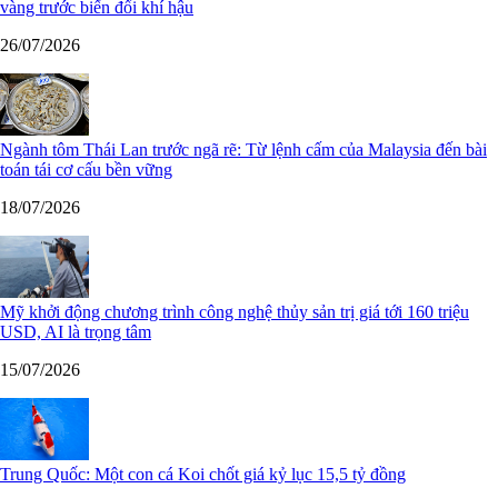
vàng trước biến đổi khí hậu
26/07/2026
Ngành tôm Thái Lan trước ngã rẽ: Từ lệnh cấm của Malaysia đến bài
toán tái cơ cấu bền vững
18/07/2026
Mỹ khởi động chương trình công nghệ thủy sản trị giá tới 160 triệu
USD, AI là trọng tâm
15/07/2026
Trung Quốc: Một con cá Koi chốt giá kỷ lục 15,5 tỷ đồng