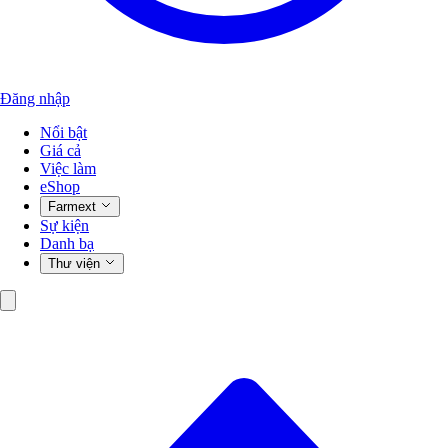
Đăng nhập
Nổi bật
Giá cả
Việc làm
eShop
Farmext
Sự kiện
Danh bạ
Thư viện