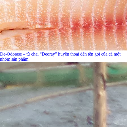
De-Odorase – từ chai “Deoray” huyền thoại đến tên gọi của cả một
nhóm sản phẩm