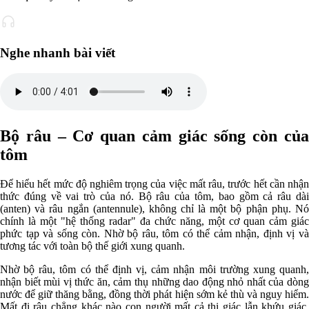
Nghe nhanh bài viết
Bộ râu – Cơ quan cảm giác sống còn của
tôm
Để hiểu hết mức độ nghiêm trọng của việc mất râu, trước hết cần nhận
thức đúng về vai trò của nó. Bộ râu của tôm, bao gồm cả râu dài
(anten) và râu ngắn (antennule), không chỉ là một bộ phận phụ. Nó
chính là một "hệ thống radar" đa chức năng, một cơ quan cảm giác
phức tạp và sống còn. Nhờ bộ râu, tôm có thể cảm nhận, định vị và
tương tác với toàn bộ thế giới xung quanh.
Nhờ bộ râu, tôm có thể định vị, cảm nhận môi trường xung quanh,
nhận biết mùi vị thức ăn, cảm thụ những dao động nhỏ nhất của dòng
nước để giữ thăng bằng, đồng thời phát hiện sớm kẻ thù và nguy hiểm.
Mất đi râu chẳng khác nào con người mất cả thị giác lẫn khứu giác,