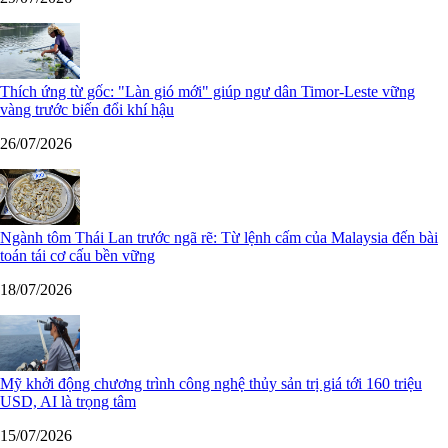
Thích ứng từ gốc: "Làn gió mới" giúp ngư dân Timor-Leste vững
vàng trước biến đổi khí hậu
26/07/2026
Ngành tôm Thái Lan trước ngã rẽ: Từ lệnh cấm của Malaysia đến bài
toán tái cơ cấu bền vững
18/07/2026
Mỹ khởi động chương trình công nghệ thủy sản trị giá tới 160 triệu
USD, AI là trọng tâm
15/07/2026