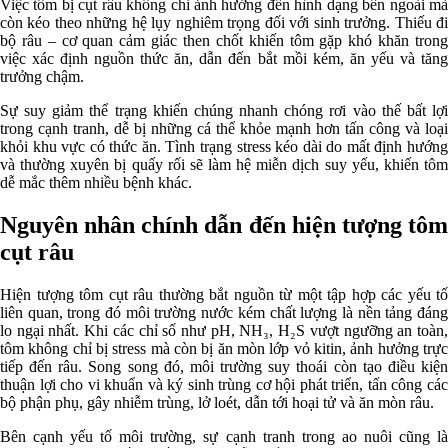
Việc tôm bị cụt râu không chỉ ảnh hưởng đến hình dạng bên ngoài mà
còn kéo theo những hệ lụy nghiêm trọng đối với sinh trưởng. Thiếu đi
bộ râu – cơ quan cảm giác then chốt khiến tôm gặp khó khăn trong
việc xác định nguồn thức ăn, dẫn đến bắt mồi kém, ăn yếu và tăng
trưởng chậm.
Sự suy giảm thể trạng khiến chúng nhanh chóng rơi vào thế bất lợi
trong cạnh tranh, dễ bị những cá thể khỏe mạnh hơn tấn công và loại
khỏi khu vực có thức ăn. Tình trạng stress kéo dài do mất định hướng
và thường xuyên bị quấy rối sẽ làm hệ miễn dịch suy yếu, khiến tôm
dễ mắc thêm nhiều bệnh khác.
Nguyên nhân chính dẫn đến hiện tượng tôm
cụt râu
Hiện tượng tôm cụt râu thường bắt nguồn từ một tập hợp các yếu tố
liên quan, trong đó môi trường nước kém chất lượng là nền tảng đáng
lo ngại nhất. Khi các chỉ số như pH, NH₃, H₂S vượt ngưỡng an toàn,
tôm không chỉ bị stress mà còn bị ăn mòn lớp vỏ kitin, ảnh hưởng trực
tiếp đến râu. Song song đó, môi trường suy thoái còn tạo điều kiện
thuận lợi cho vi khuẩn và ký sinh trùng cơ hội phát triển, tấn công các
bộ phận phụ, gây nhiễm trùng, lở loét, dẫn tới hoại tử và ăn mòn râu.
Bên cạnh yếu tố môi trường, sự cạnh tranh trong ao nuôi cũng là