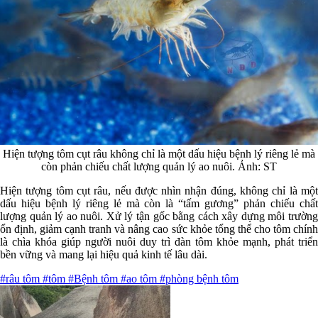
Hiện tượng tôm cụt râu không chỉ là một dấu hiệu bệnh lý riêng lẻ mà
còn phản chiếu chất lượng quản lý ao nuôi. Ảnh: ST
Hiện tượng tôm cụt râu, nếu được nhìn nhận đúng, không chỉ là một
dấu hiệu bệnh lý riêng lẻ mà còn là “tấm gương” phản chiếu chất
lượng quản lý ao nuôi. Xử lý tận gốc bằng cách xây dựng môi trường
ổn định, giảm cạnh tranh và nâng cao sức khỏe tổng thể cho tôm chính
là chìa khóa giúp người nuôi duy trì đàn tôm khỏe mạnh, phát triển
bền vững và mang lại hiệu quả kinh tế lâu dài.
#râu tôm
#tôm
#Bệnh tôm
#ao tôm
#phòng bệnh tôm