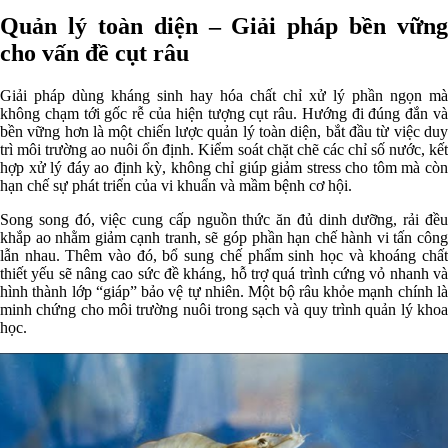
Quản lý toàn diện – Giải pháp bền vững
cho vấn đề cụt râu
Giải pháp dùng kháng sinh hay hóa chất chỉ xử lý phần ngọn mà
không chạm tới gốc rễ của hiện tượng cụt râu. Hướng đi đúng đắn và
bền vững hơn là một chiến lược quản lý toàn diện, bắt đầu từ việc duy
trì môi trường ao nuôi ổn định. Kiểm soát chặt chẽ các chỉ số nước, kết
hợp xử lý đáy ao định kỳ, không chỉ giúp giảm stress cho tôm mà còn
hạn chế sự phát triển của vi khuẩn và mầm bệnh cơ hội.
Song song đó, việc cung cấp nguồn thức ăn đủ dinh dưỡng, rải đều
khắp ao nhằm giảm cạnh tranh, sẽ góp phần hạn chế hành vi tấn công
lẫn nhau. Thêm vào đó, bổ sung chế phẩm sinh học và khoáng chất
thiết yếu sẽ nâng cao sức đề kháng, hỗ trợ quá trình cứng vỏ nhanh và
hình thành lớp “giáp” bảo vệ tự nhiên. Một bộ râu khỏe mạnh chính là
minh chứng cho môi trường nuôi trong sạch và quy trình quản lý khoa
học.