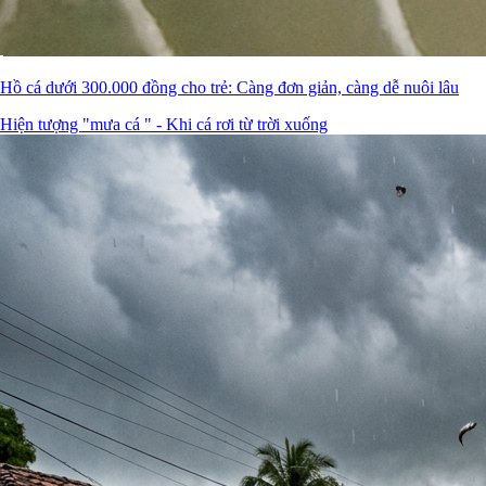
Hồ cá dưới 300.000 đồng cho trẻ: Càng đơn giản, càng dễ nuôi lâu
Hiện tượng "mưa cá " - Khi cá rơi từ trời xuống