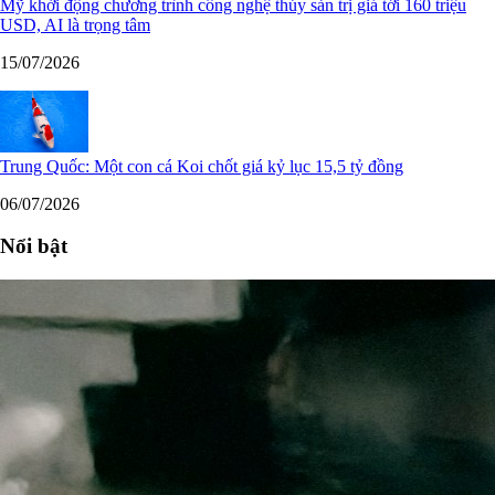
Mỹ khởi động chương trình công nghệ thủy sản trị giá tới 160 triệu
USD, AI là trọng tâm
15/07/2026
Trung Quốc: Một con cá Koi chốt giá kỷ lục 15,5 tỷ đồng
06/07/2026
Nổi bật