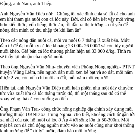
Động, anh Nam, anh Thép.
Anh Nguyễn Văn Điệp nói: “Chúng tôi xác định chia sẻ tất cả cho anh
em khi tham gia nuôi con cá lóc này. Bởi, chỉ có liên kết vậy mới vững
hơn kiến thức, vốn liếng, thức ăn, rồi đầu ra thị trường... cốt yếu để
nông dân mình có thu nhập tốt khi làm ăn”.
Theo các nông dân nuôi cá, mỗi vụ nuôi 6-7 tháng là xuất bán. Mức
đầu tư để đạt mỗi ký cá lóc khoảng 23.000- 26.000đ và còn tùy người
nuôi khéo. Giá bán cá lóc thương phẩm hiện tại 33.000 đ/kg. Tính ra
sẽ thấy lợi nhuận của người nuôi.
Theo ông Nguyễn Văn Nhu- chuyên viên Phòng Nông nghiệp- PTNT
huyện Vũng Liêm, nếu người dân nuôi xen bể bạt và ao đất, mỗi năm
được 2 vụ, còn nếu chỉ nuôi ao đất, mỗi năm một vụ rưỡi.
Hiện tại, anh Nguyễn Văn Điệp nuôi luân phiên như một dây chuyền:
tức vừa xuất lứa cá lóc tháng trước đó, thì một tháng sau đó có thể
xoay vòng thả cá con xuống ao tiếp.
Ông Phạm Văn Trai- công chức nông nghiệp địa chính xây dựng môi
trường thuộc UBND xã Trung Nghĩa- cho biết, khoảng cách từ gần tới
xa nhất của các hộ nuôi cá lóc ở Ấp 4 tới sông lớn từ 50-300m. Một
mặt bà con đã chủ động nguồn nước vào ao nuôi cũng như khơi thông
kinh mương để “xử lý” nước, đảm bảo môi trường.