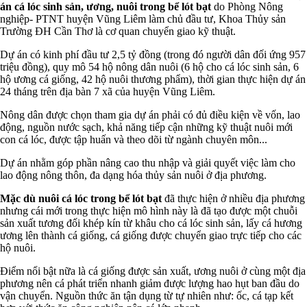
án cá lóc sinh sản, ương, nuôi trong bể lót bạt
do Phòng Nông
nghiệp- PTNT huyện Vũng Liêm làm chủ đầu tư, Khoa Thủy sản
Trường ĐH Cần Thơ là cơ quan chuyển giao kỹ thuật.
Dự án có kinh phí đầu tư 2,5 tỷ đồng (trong đó người dân đối ứng 957
triệu đồng), quy mô 54 hộ nông dân nuôi (6 hộ cho cá lóc sinh sản, 6
hộ ương cá giống, 42 hộ nuôi thương phẩm), thời gian thực hiện dự án
24 tháng trên địa bàn 7 xã của huyện Vũng Liêm.
Nông dân được chọn tham gia dự án phải có đủ điều kiện về vốn, lao
động, nguồn nước sạch, khả năng tiếp cận những kỹ thuật nuôi mới
con cá lóc, được tập huấn và theo dõi từ ngành chuyên môn...
Dự án nhằm góp phần nâng cao thu nhập và giải quyết việc làm cho
lao động nông thôn, đa dạng hóa thủy sản nuôi ở địa phương.
Mặc dù nuôi cá lóc trong bể lót bạt
đã thực hiện ở nhiều địa phương
nhưng cái mới trong thực hiện mô hình này là đã tạo được một chuỗi
sản xuất tương đối khép kín từ khâu cho cá lóc sinh sản, lấy cá hương
ương lên thành cá giống, cá giống được chuyển giao trực tiếp cho các
hộ nuôi.
Điểm nổi bật nữa là cá giống được sản xuất, ương nuôi ở cùng một địa
phương nên cá phát triển nhanh giảm được lượng hao hụt ban đầu do
vận chuyển. Nguồn thức ăn tận dụng từ tự nhiên như: ốc, cá tạp kết