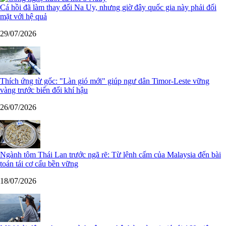
Cá hồi đã làm thay đổi Na Uy, nhưng giờ đây quốc gia này phải đối
mặt với hệ quả
29/07/2026
Thích ứng từ gốc: "Làn gió mới" giúp ngư dân Timor-Leste vững
vàng trước biến đổi khí hậu
26/07/2026
Ngành tôm Thái Lan trước ngã rẽ: Từ lệnh cấm của Malaysia đến bài
toán tái cơ cấu bền vững
18/07/2026