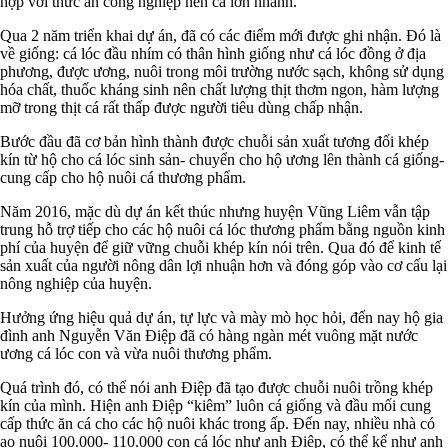
hợp với thức ăn công nghiệp nên cá lớn nhanh.
Qua 2 năm triển khai dự án, đã có các điểm mới được ghi nhận. Đó là
về giống: cá lóc đầu nhím có thân hình giống như cá lóc đồng ở địa
phương, được ương, nuôi trong môi trường nước sạch, không sử dụng
hóa chất, thuốc kháng sinh nên chất lượng thịt thơm ngon, hàm lượng
mỡ trong thịt cá rất thấp được người tiêu dùng chấp nhận.
Bước đầu đã cơ bản hình thành được chuỗi sản xuất tương đối khép
kín từ hộ cho cá lóc sinh sản- chuyển cho hộ ương lên thành cá giống-
cung cấp cho hộ nuôi cá thương phẩm.
Năm 2016, mặc dù dự án kết thúc nhưng huyện Vũng Liêm vẫn tập
trung hỗ trợ tiếp cho các hộ nuôi cá lóc thương phẩm bằng nguồn kinh
phí của huyện để giữ vững chuỗi khép kín nói trên. Qua đó để kinh tế
sản xuất của người nông dân lợi nhuận hơn và đóng góp vào cơ cấu lại
nông nghiệp của huyện.
Hưởng ứng hiệu quả dự án, tự lực và mày mò học hỏi, đến nay hộ gia
đình anh Nguyễn Văn Điệp đã có hàng ngàn mét vuông mặt nước
ương cá lóc con và vừa nuôi thương phẩm.
Quá trình đó, có thể nói anh Điệp đã tạo được chuỗi nuôi trồng khép
kín của mình. Hiện anh Điệp “kiêm” luôn cá giống và đầu mối cung
cấp thức ăn cá cho các hộ nuôi khác trong ấp. Đến nay, nhiều nhà có
ao nuôi 100.000- 110.000 con cá lóc như anh Điệp, có thể kể như anh