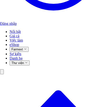
Đăng nhập
Nổi bật
Giá cả
Việc làm
eShop
Farmext
Sự kiện
Danh bạ
Thư viện