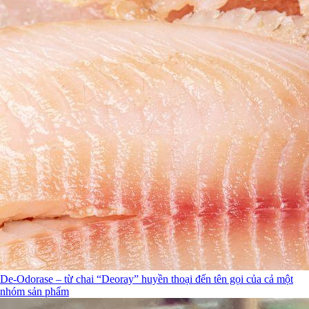
De-Odorase – từ chai “Deoray” huyền thoại đến tên gọi của cả một
nhóm sản phẩm