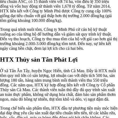
tiêu chuẩn ASC, có 15 thành viên với 74 ha, vốn điều lệ 350 triệu
đồng và vốn huy động từ thành viên 1,678 tỷ đồng. Từ năm 2014,
HTX liên kết với Công ty Minh Phú được Công ty cung cấp 100%
giống đạt tiêu chuẩn với giá thấp hơn thị trường 2.000 đồng/kg (giá
tôm giống khoảng 100.000 đồng/kg).
Trong quá trình nuôi tôm, Công ty Minh Phú cử cán bộ kỹ thuật
xuống ao của từng hộ để hướng dẫn và giám sát quy trình kỹ thuật.
Đến vụ thu hoạch, Công ty thu mua tôm của hộ với giá cao hơn giá thị
trường khoảng 2.000-3.000 đồng/kg tôm tươi. Đến nay, sự liên kết
ngày càng bền chặt, đem lại lợi ích cho cả hai bên.
HTX Thủy sản Tân Phát Lợi
Ở xã Tân Ân Tây, huyện Ngọc Hiển, tỉnh Cà Mau. Đây là HTX nuôi
tôm quy mô lớn có sản lượng, lợi nhuận cao với diện tích 500 ha, sản
lượng 180 tấn, hàng năm trung bình mỗi thành viên thu 550 triệu
đồng. Các năm qua, HTX ký hợp đồng liên kết với Công ty Cổ phần
Thủy sản Cà Mau. Các thành viên tuân thủ đầy đủ quy trình sản xuất
an toàn thực phẩm, không sử dụng hóa chất, đảm bảo sản phẩm thơm
ngon, màu đỏ hồng tự nhiên, thịt tôm khô và dẻo, vị ngọt đậm đà.
Trong chế biến sản phẩm tôm, HTX đầu tư phương tiện máy móc hiện
đại đáp ứng yêu cầu sản xuất đạt tiêu chuẩn tiên tiến, từ các khâu rửa,
luộc, sấy, đập vỏ, máy ra bóng đến đóng gói hút chân không. Các