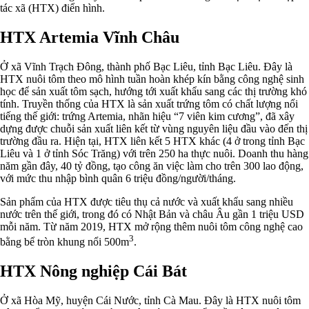
tác xã (HTX) điển hình.
HTX Artemia Vĩnh Châu
Ở xã Vĩnh Trạch Đông, thành phố Bạc Liêu, tỉnh Bạc Liêu. Đây là
HTX nuôi tôm theo mô hình tuần hoàn khép kín bằng công nghệ sinh
học để sản xuất tôm sạch, hướng tới xuất khẩu sang các thị trường khó
tính. Truyền thống của HTX là sản xuất trứng tôm có chất lượng nổi
tiếng thế giới: trứng Artemia, nhãn hiệu “7 viên kim cương”, đã xây
dựng được chuỗi sản xuất liên kết từ vùng nguyên liệu đầu vào đến thị
trường đầu ra. Hiện tại, HTX liên kết 5 HTX khác (4 ở trong tỉnh Bạc
Liêu và 1 ở tỉnh Sóc Trăng) với trên 250 ha thực nuôi. Doanh thu hàng
năm gần đây, 40 tỷ đồng, tạo công ăn việc làm cho trên 300 lao động,
với mức thu nhập bình quân 6 triệu đồng/người/tháng.
Sản phẩm của HTX được tiêu thụ cả nước và xuất khẩu sang nhiều
nước trên thế giới, trong đó có Nhật Bản và châu Âu gần 1 triệu USD
mỗi năm. Từ năm 2019, HTX mở rộng thêm nuôi tôm công nghệ cao
3
bằng bể tròn khung nổi 500m
.
HTX Nông nghiệp Cái Bát
Ở xã Hòa Mỹ, huyện Cái Nước, tỉnh Cà Mau. Đây là HTX nuôi tôm