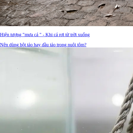
Hiện tượng "mưa cá " - Khi cá rơi từ trời xuống
Nên dùng bột tảo hay dầu tảo trong nuôi tôm?