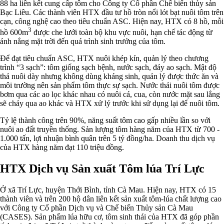
88 ha liên kết cung cấp tôm cho Công ty Cổ phần Chế biến thủy sản
Bạc Liêu. Các thành viên HTX đầu tư hồ tròn nổi lót bạt nuôi tôm trên
cạn, công nghệ cao theo tiêu chuẩn ASC. Hiện nay, HTX có 8 hồ, mỗi
3
hồ 600m
được che lưới toàn bộ khu vực nuôi, hạn chế tác động từ
ánh nắng mặt trời đến quá trình sinh trưởng của tôm.
Để đạt tiêu chuẩn ASC, HTX nuôi khép kín, quản lý theo chương
trình “3 sạch”: tôm giống sạch bệnh, nước sạch, đáy ao sạch. Mật độ
thả nuôi dày nhưng không dùng kháng sinh, quản lý được thức ăn và
môi trường nên sản phẩm tôm thực sự sạch. Nước thải nuôi tôm được
bơm qua các ao lọc khác nhau có nuôi cá, cua, còn nước mặt sau lắng
sẽ chảy qua ao khác và HTX xử lý trước khi sử dụng lại để nuôi tôm.
Tỷ lệ thành công trên 90%, năng suất tôm cao gấp nhiều lần so với
nuôi ao đất truyền thống. Sản lượng tôm hàng năm của HTX từ 700 -
1.000 tấn, lợi nhuận bình quân trên 5 tỷ đồng/ha. Doanh thu dịch vụ
của HTX hàng năm đạt 110 triệu đồng.
HTX Dịch vụ Sản xuất Tôm lúa Trí Lực
Ở xã Trí Lực, huyện Thới Bình, tỉnh Cà Mau. Hiện nay, HTX có 15
thành viên và trên 200 hộ dân liên kết sản xuất tôm-lúa chất lượng cao
với Công ty Cổ phần Dịch vụ và Chế biến Thủy sản Cà Mau
(CASES). Sản phẩm lúa hữu cơ, tôm sinh thái của HTX đã góp phần