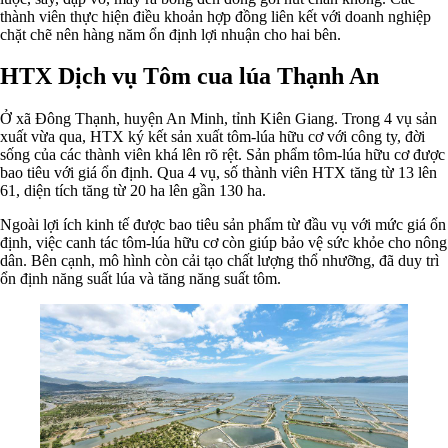
thành viên thực hiện điều khoản hợp đồng liên kết với doanh nghiệp
chặt chẽ nên hàng năm ổn định lợi nhuận cho hai bên.
HTX Dịch vụ Tôm cua lúa Thạnh An
Ở xã Đông Thạnh, huyện An Minh, tỉnh Kiên Giang. Trong 4 vụ sản
xuất vừa qua, HTX ký kết sản xuất tôm-lúa hữu cơ với công ty, đời
sống của các thành viên khá lên rõ rệt. Sản phẩm tôm-lúa hữu cơ được
bao tiêu với giá ổn định. Qua 4 vụ, số thành viên HTX tăng từ 13 lên
61, diện tích tăng từ 20 ha lên gần 130 ha.
Ngoài lợi ích kinh tế được bao tiêu sản phẩm từ đầu vụ với mức giá ổn
định, việc canh tác tôm-lúa hữu cơ còn giúp bảo vệ sức khỏe cho nông
dân. Bên cạnh, mô hình còn cải tạo chất lượng thổ nhưỡng, đã duy trì
ổn định năng suất lúa và tăng năng suất tôm.