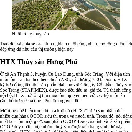
Nuôi trồng thủy sản
Trao đổi và chia sẻ các kinh nghiệm nuôi cùng nhau, mở rộng diện tích
đáp ứng đủ nhu cầu thị trường hiện nay
HTX Thủy sản Hưng Phú
Ở xã An Thạnh 3, huyện Cù Lao Dung, tỉnh Sóc Trăng. Với diện tích
nuôi tôm 125 ha theo tiêu chuẩn ASC, sản lượng 750 tấn/năm, HTX
ký hợp đồng tiêu thụ sản phẩm dài hạn với Công ty Cổ phần Thủy sản
Sóc Trăng (STAPIMEX), được bao tiêu đầu ra, giá tốt. Từ thành công
nội bộ, HTX mở rộng thu mua tôm nguyên liệu với các hộ nuôi lân
cận, hỗ trợ việc xét nghiệm tôm nguyên liệu.
Mở rộng chế biến tôm khô, cá khô của HTX đã đưa sản phẩm đến
nhiều cửa hàng OCOP, siêu thị trong và ngoài tỉnh. Trong đó, nổi tiếng
nhất là “Tôm một gió”, sản phẩm OCOP 4 sao của tỉnh và là sản phẩm
OCOP duy nhất thuộc nhóm thuỷ sản được xếp hạng vinh dự này.
Bên cạnh, HTX còn chuyển đổi một phần diện tích nuôi tôm chuyên