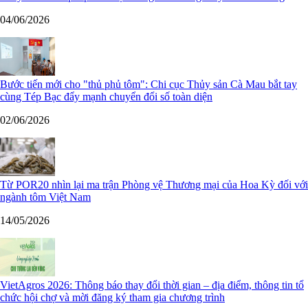
04/06/2026
Bước tiến mới cho "thủ phủ tôm": Chi cục Thủy sản Cà Mau bắt tay
cùng Tép Bạc đẩy mạnh chuyển đổi số toàn diện
02/06/2026
Từ POR20 nhìn lại ma trận Phòng vệ Thương mại của Hoa Kỳ đối với
ngành tôm Việt Nam
14/05/2026
VietAgros 2026: Thông báo thay đổi thời gian – địa điểm, thông tin tổ
chức hội chợ và mời đăng ký tham gia chương trình