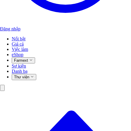
Đăng nhập
Nổi bật
Giá cả
Việc làm
eShop
Farmext
Sự kiện
Danh bạ
Thư viện