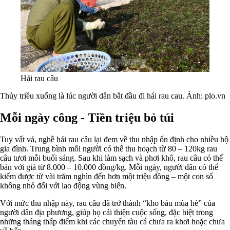
Hái rau câu
Thủy triều xuống là lúc người dân bắt đầu đi hái rau cau. Ảnh:
plo.vn
Mỗi ngày công - Tiền triệu bỏ túi
Tuy vất vả, nghề hái rau câu lại đem về thu nhập ổn định cho nhiều hộ
gia đình. Trung bình mỗi người có thể thu hoạch từ 80 – 120kg rau
câu tươi mỗi buổi sáng. Sau khi làm sạch và phơi khô, rau câu có thể
bán với giá từ 8.000 – 10.000 đồng/kg. Mỗi ngày, người dân có thể
kiếm được từ vài trăm nghìn đến hơn một triệu đồng – một con số
không nhỏ đối với lao động vùng biển.
Với mức thu nhập này, rau câu đã trở thành “kho báu mùa hè” của
người dân địa phương, giúp họ cải thiện cuộc sống, đặc biệt trong
những tháng thấp điểm khi các chuyến tàu cá chưa ra khơi hoặc chưa