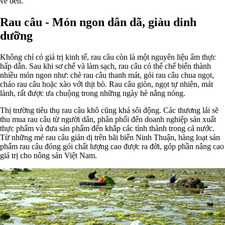
về bến.
Rau câu - Món ngon dân dã, giàu dinh
dưỡng
Không chỉ có giá trị kinh tế, rau câu còn là một nguyên liệu ẩm thực
hấp dẫn. Sau khi sơ chế và làm sạch, rau câu có thể chế biến thành
nhiều món ngon như: chè rau câu thanh mát, gỏi rau câu chua ngọt,
cháo rau câu hoặc xào với thịt bò. Rau câu giòn, ngọt tự nhiên, mát
lành, rất được ưa chuộng trong những ngày hè nắng nóng.
Thị trường tiêu thụ rau câu khô cũng khá sôi động. Các thương lái sẽ
thu mua rau câu từ người dân, phân phối đến doanh nghiệp sản xuất
thực phẩm và đưa sản phẩm đến khắp các tỉnh thành trong cả nước.
Từ những mẻ rau câu giản dị trên bãi biển Ninh Thuận, hàng loạt sản
phẩm rau câu đóng gói chất lượng cao được ra đời, góp phần nâng cao
giá trị cho nông sản Việt Nam.