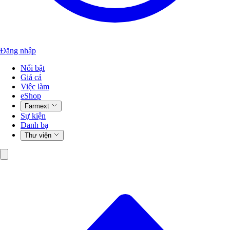
Đăng nhập
Nổi bật
Giá cả
Việc làm
eShop
Farmext
Sự kiện
Danh bạ
Thư viện