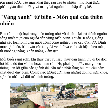
rộn ràng bước vào mùa khai thác rau câu tự nhiên – một loại thực
phẩm giàu dinh dưỡng và mang lại nguồn thu nhập đáng kể.
"Vàng xanh" từ biển - Món quà của thiên
nhiên
Rau câu – một loại rong biển tưởng như vô danh – lại trở thành nguồn
sống thiết thực cho người dân vùng biển Ninh Thuận. Không giống
như các loại rong biển nuôi trồng công nghiệp, rau câu ở Phước Dinh
mọc tự nhiên, bám vào các tảng đá ven bờ và chỉ xuất hiện theo mùa,
từ khoảng tháng 3 đến tháng 7 âm lịch.
Mỗi buổi sáng sớm, khi thủy triều rút sâu, ngư dân tranh thủ đi bộ dọc
bờ biển, dò tìm và thu hoạch rau câu. Họ phải lội nước, mang theo
thúng, len lỏi giữa các ghềnh đá, cần mẫn nhặt từng búi rau câu bám
chặt dưới đáy biển. Công việc tưởng đơn giản nhưng đòi hỏi sức khỏe,
sự kiên nhẫn và đôi mắt tinh tường.