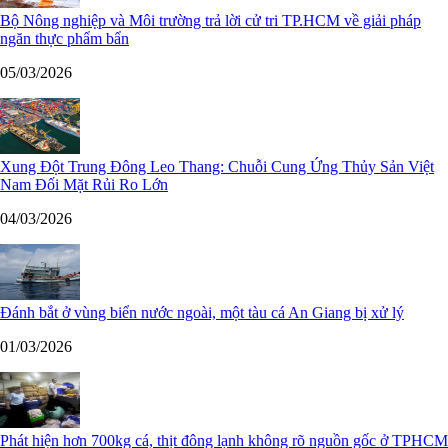
Bộ Nông nghiệp và Môi trường trả lời cử tri TP.HCM về giải pháp
ngăn thực phẩm bẩn
05/03/2026
Xung Đột Trung Đông Leo Thang: Chuỗi Cung Ứng Thủy Sản Việt
Nam Đối Mặt Rủi Ro Lớn
04/03/2026
Đánh bắt ở vùng biển nước ngoài, một tàu cá An Giang bị xử lý
01/03/2026
Phát hiện hơn 700kg cá, thịt đông lạnh không rõ nguồn gốc ở TPHCM