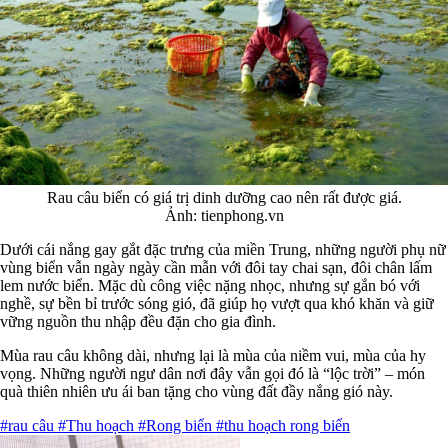
Rau câu biển có giá trị dinh dưỡng cao nên rất được giá.
Ảnh: tienphong.vn
Dưới cái nắng gay gắt đặc trưng của miền Trung, những người phụ nữ
vùng biển vẫn ngày ngày cần mẫn với đôi tay chai sạn, đôi chân lấm
lem nước biển. Mặc dù công việc nặng nhọc, nhưng sự gắn bó với
nghề, sự bền bỉ trước sóng gió, đã giúp họ vượt qua khó khăn và giữ
vững nguồn thu nhập đều đặn cho gia đình.
Mùa rau câu không dài, nhưng lại là mùa của niềm vui, mùa của hy
vọng. Những người ngư dân nơi đây vẫn gọi đó là “lộc trời” – món
quà thiên nhiên ưu ái ban tặng cho vùng đất đầy nắng gió này.
#rau câu
#Thu hoạch
#Rong biển
#thu hoạch rong biển