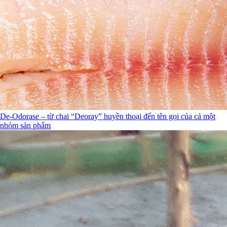
De-Odorase – từ chai “Deoray” huyền thoại đến tên gọi của cả một
nhóm sản phẩm