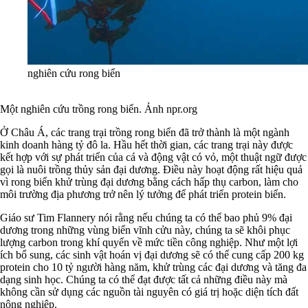
nghiên cứu rong biển
Một nghiên cứu trồng rong biển. Ảnh npr.org
Ở Châu Á, các trang trại trồng rong biển đã trở thành là một ngành
kinh doanh hàng tỷ đô la. Hầu hết thời gian, các trang trại này được
kết hợp với sự phát triển của cá và động vật có vỏ, một thuật ngữ được
gọi là nuôi trồng thủy sản đại dương. Điều này hoạt động rất hiệu quả
vì rong biển khử trùng đại dương bằng cách hấp thụ carbon, làm cho
môi trường địa phương trở nên lý tưởng để phát triển protein biển.
Giáo sư Tim Flannery nói rằng nếu chúng ta có thể bao phủ 9% đại
dương trong những vùng biển vĩnh cửu này, chúng ta sẽ khôi phục
lượng carbon trong khí quyển về mức tiền công nghiệp. Như một lợi
ích bổ sung, các sinh vật hoán vị đại dương sẽ có thể cung cấp 200 kg
protein cho 10 tỷ người hàng năm, khử trùng các đại dương và tăng đa
dạng sinh học. Chúng ta có thể đạt được tất cả những điều này mà
không cần sử dụng các nguồn tài nguyên có giá trị hoặc diện tích đất
nông nghiệp.