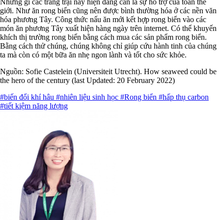
Những gì các trang trại này hiện đang cần là sự hỗ trợ của toàn thế
giới. Như ăn rong biển cũng nên được bình thường hóa ở các nền văn
hóa phương Tây. Công thức nấu ăn mới kết hợp rong biển vào các
món ăn phương Tây xuất hiện hàng ngày trên internet. Có thể khuyến
khích thị trường rong biển bằng cách mua các sản phẩm rong biển.
Bằng cách thử chúng, chúng không chỉ giúp cứu hành tinh của chúng
ta mà còn có một bữa ăn nhẹ ngon lành và tốt cho sức khỏe.
Nguồn: Sofie Castelein (Universiteit Utrecht). How seaweed could be
the hero of the century (last Updated: 20 February 2022)
#biến đổi khí hâu
#nhiên liệu sinh học
#Rong biển
#hấp thụ carbon
#tiết kiệm năng lượng