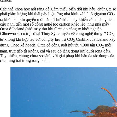
carbon.
Các nhà khoa học nói rằng để giảm thiểu biến đổi khí hậu, chúng ta sẽ
phải giảm lượng khí thải gây hiệu ứng nhà kính và hút 3 gigaton CO
2
ra khỏi bầu khí quyển mỗi năm. Thử thách này khiến các nhà nghiên
cứu nghĩ đến một số công nghệ lọc carbon khéo léo, như nhà máy
Orca ở Iceland (nhà máy thu khí Orca do công ty khởi nghiệp
Climeworks có trụ sở tại Thụy Sỹ, chuyên về công nghệ thu giữ CO
2
từ không khí hợp tác với công ty lưu trữ CO
Carbfix của Iceland xây
2
dựng. Theo kế hoạch, Orca có công suất hút tới 4.000 tấn CO
mỗi
2
năm, trực tiếp từ không khí và sau đó lắng đọng khí dưới lòng đất).
Tuy nhiên, chúng chưa so sánh với giải pháp khí hậu đa tác dụng của
các trang trại trồng rong biển.