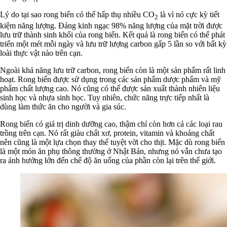
Lý do tại sao rong biển có thể hấp thụ nhiều CO
là vì nó cực kỳ tiết
2
kiệm năng lượng. Đáng kinh ngạc 98% năng lượng của mặt trời được
lưu trữ thành sinh khối của rong biển. Kết quả là rong biển có thể phát
triển một mét mỗi ngày và lưu trữ lượng carbon gấp 5 lần so với bất kỳ
loài thực vật nào trên cạn.
Ngoài khả năng lưu trữ carbon, rong biển còn là một sản phẩm rất linh
hoạt. Rong biển được sử dụng trong các sản phẩm dược phẩm và mỹ
phẩm chất lượng cao. Nó cũng có thể được sản xuất thành nhiên liệu
sinh học và nhựa sinh học. Tuy nhiên, chức năng trực tiếp nhất là
dùng làm thức ăn cho người và gia súc.
Rong biển có giá trị dinh dưỡng cao, thậm chí còn hơn cả các loại rau
trồng trên cạn. Nó rất giàu chất xơ, protein, vitamin và khoáng chất
nên cũng là một lựa chọn thay thế tuyệt vời cho thịt. Mặc dù rong biển
là một món ăn phụ thông thường ở Nhật Bản, nhưng nó vẫn chưa tạo
ra ảnh hưởng lớn đến chế độ ăn uống của phần còn lại trên thế giới.