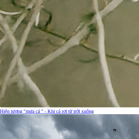
Hiện tượng "mưa cá " - Khi cá rơi từ trời xuống