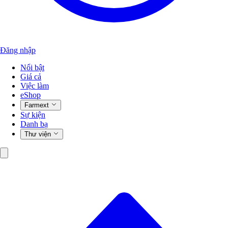
Đăng nhập
Nổi bật
Giá cả
Việc làm
eShop
Farmext
Sự kiện
Danh bạ
Thư viện