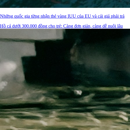
Những quốc gia từng nhận thẻ vàng IUU của EU và cái giá phải trả
Hồ cá dưới 300.000 đồng cho trẻ: Càng đơn giản, càng dễ nuôi lâu