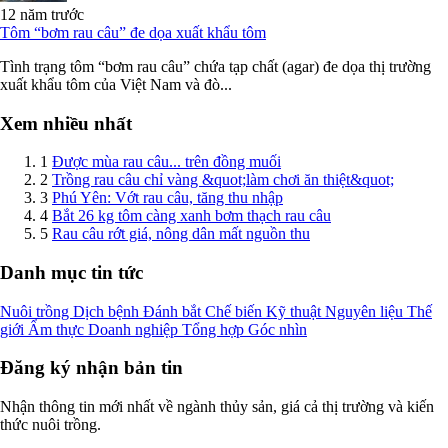
12 năm trước
Tôm “bơm rau câu” đe dọa xuất khẩu tôm
Tình trạng tôm “bơm rau câu” chứa tạp chất (agar) đe dọa thị trường
xuất khẩu tôm của Việt Nam và đò...
Xem nhiều nhất
1
Được mùa rau câu... trên đồng muối
2
Trồng rau câu chỉ vàng &quot;làm chơi ăn thiệt&quot;
3
Phú Yên: Vớt rau câu, tăng thu nhập
4
Bắt 26 kg tôm càng xanh bơm thạch rau câu
5
Rau câu rớt giá, nông dân mất nguồn thu
Danh mục tin tức
Nuôi trồng
Dịch bệnh
Đánh bắt
Chế biến
Kỹ thuật
Nguyên liệu
Thế
giới
Ẩm thực
Doanh nghiệp
Tổng hợp
Góc nhìn
Đăng ký nhận bản tin
Nhận thông tin mới nhất về ngành thủy sản, giá cả thị trường và kiến
thức nuôi trồng.