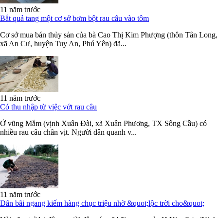
11 năm trước
Bắt quả tang một cơ sở bơm bột rau câu vào tôm
Cơ sở mua bán thủy sản của bà Cao Thị Kim Phượng (thôn Tân Long,
xã An Cư, huyện Tuy An, Phú Yên) đã...
11 năm trước
Có thu nhập từ việc vớt rau câu
Ở vũng Mắm (vịnh Xuân Đài, xã Xuân Phương, TX Sông Cầu) có
nhiều rau câu chân vịt. Người dân quanh v...
11 năm trước
Dân bãi ngang kiếm hàng chục triệu nhờ &quot;lộc trời cho&quot;