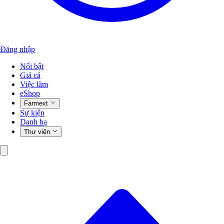
Đăng nhập
Nổi bật
Giá cả
Việc làm
eShop
Farmext
Sự kiện
Danh bạ
Thư viện