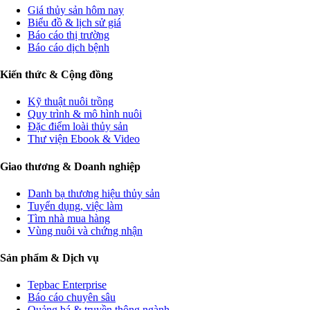
Giá thủy sản hôm nay
Biểu đồ & lịch sử giá
Báo cáo thị trường
Báo cáo dịch bệnh
Kiến thức & Cộng đồng
Kỹ thuật nuôi trồng
Quy trình & mô hình nuôi
Đặc điểm loài thủy sản
Thư viện Ebook & Video
Giao thương & Doanh nghiệp
Danh bạ thương hiệu thủy sản
Tuyển dụng, việc làm
Tìm nhà mua hàng
Vùng nuôi và chứng nhận
Sản phẩm & Dịch vụ
Tepbac Enterprise
Báo cáo chuyên sâu
Quảng bá & truyền thông ngành