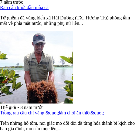
7 năm trước
Rau câu khởi đầu mùa cá
Từ ghềnh đá vùng biển xã Hải Dương (TX. Hương Trà) phóng tầm
mắt về phía mặt nước, những phụ nữ liên...
Thế giới
•
8 năm trước
Trồng rau câu chỉ vàng &quot;làm chơi ăn thiệt&quot;
Trên những hồ tôm, nơi giấc mơ đổi đời đã từng hóa thành bi kịch cho
bao gia đình, rau câu mọc lên,...