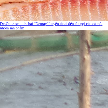
De-Odorase – từ chai “Deoray” huyền thoại đến tên gọi của cả một
nhóm sản phẩm