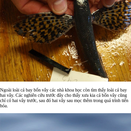
Ngoài loài cá bay bốn vây các nhà khoa học còn tìm thấy loài cá bay
hai vây. Các nghiên cứu trước đây cho thấy xưa kia cá bốn vây cũng
chỉ có hai vây trước, sau đó hai vây sau mọc thêm trong quá trình tiến
hóa.