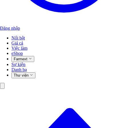
Đăng nhập
Nổi bật
Giá cả
Việc làm
eShop
Farmext
Sự kiện
Danh bạ
Thư viện