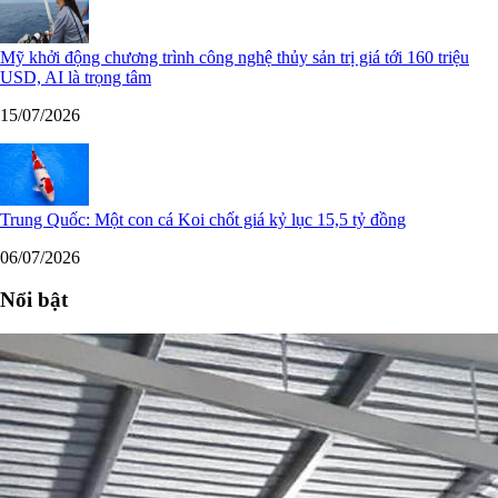
Mỹ khởi động chương trình công nghệ thủy sản trị giá tới 160 triệu
USD, AI là trọng tâm
15/07/2026
Trung Quốc: Một con cá Koi chốt giá kỷ lục 15,5 tỷ đồng
06/07/2026
Nổi bật