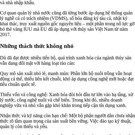
và nhà nhập khẩu.
Cơ quan quản lý nhà nước cũng đã từng bước áp dụng hệ thống quản
lý nghề cá có trách nhiệm (VDMS), số hóa đăng ký tàu cá, nhật ký
khai thác, truy xuất nguồn gốc nguyên liệu – một phần trong nỗ lực gỡ
bỏ thẻ vàng IUU mà EU đã áp dụng với thủy sản Việt Nam từ năm
2017.
Những thách thức không nhỏ
Dù đã đạt được nhiều tiến bộ, quá trình xanh hóa của ngành thủy sản
vẫn đang đối mặt với hàng loạt rào cản:
Quy mô sản xuất nhỏ lẻ, manh mún: Phần lớn hộ nuôi trồng vẫn hoạt
động cá thể, thiếu liên kết chuỗi, khó áp dụng công nghệ mới hoặc đạt
tiêu chuẩn quốc tế.
Thiếu vốn và công nghệ: Xanh hóa đòi hỏi đầu tư lớn vào hạ tầng, xử
lý nước, công nghệ nuôi và chế biến. Trong khi đó, nhiều doanh
nghiệp vừa và nhỏ vẫn gặp khó khăn trong tiếp cận tín dụng xanh.
Nhận thức và kỹ năng còn hạn chế: Một bộ phận người dân chưa nhận
thức rõ tầm quan trọng của sản xuất bền vững. Việc đào tạo kỹ thuật,
quản lý còn thiếu và yếu.