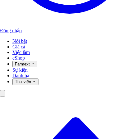
Đăng nhập
Nổi bật
Giá cả
Việc làm
eShop
Farmext
Sự kiện
Danh bạ
Thư viện