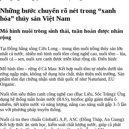
Những bước chuyển rõ nét trong “xanh
hóa” thủy sản Việt Nam
Mô hình nuôi trồng sinh thái, tuần hoàn được nhân
rộng
Tại Đồng bằng sông Cửu Long – trung tâm nuôi trồng thủy sản lớn
nhất cả nước, nhiều mô hình nuôi tôm công nghệ cao, nuôi tôm – lúa,
nuôi cá – sen, nuôi xen canh được triển khai rộng rãi. Điển hình:
Mô hình tôm – rừng ở Cà Mau: Kết hợp nuôi tôm tự nhiên dưới tán
rừng ngập mặn, không sử dụng hóa chất, thân thiện môi trường. Sản
phẩm tôm đạt chứng nhận sinh thái quốc tế như Naturland, EU
Organic.
Nuôi tôm siêu thâm canh công nghệ cao (Bạc Liêu, Sóc Trăng): Ứng
dụng hệ thống tuần hoàn nước (RAS), biofloc giúp giảm thiểu ô
nhiễm, tiết kiệm nước và năng lượng, nâng cao năng suất gấp 3–5 lần
so với phương pháp truyền thống.
Nuôi cá tra theo chuẩn GlobalG.A.P., ASC (Đồng Tháp, An Giang):
Kết hợp thức ăn sinh học, kiểm soát chất lượng nước, giúp cá phát