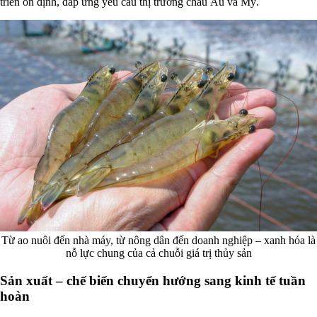
triển ổn định, đáp ứng yêu cầu thị trường châu Âu và Mỹ.
Từ ao nuôi đến nhà máy, từ nông dân đến doanh nghiệp – xanh hóa là
nỗ lực chung của cả chuỗi giá trị thủy sản
Sản xuất – chế biến chuyển hướng sang kinh tế tuần
hoàn