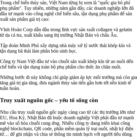
Trong chế biến thủy sản, Việt Nam từng bị xem là "quốc gia bỏ phí
phụ phẩm". Tuy nhiên, những năm gần đây, các doanh nghiệp lớn đã
đầu tư mạnh vào công nghệ chế biến sâu, tận dụng phụ phẩm để sản
xuất sản phẩm giá trị cao:
Vĩnh Hoàn Corp dẫn đầu trong lĩnh vực sản xuất collagen và gelatin
từ da cá tra, xuất khẩu sang thị trường Nhật Bản và châu Âu.
Tập đoàn Minh Phú xây dựng nhà máy xử lý nước thải khép kín và
tận dụng bã thải làm phân bón sinh học.
Công ty Nam Việt đầu tư vào chuỗi sản xuất khép kín từ ao nuôi đến
chế biến và tận dụng toàn bộ phụ phẩm cho thức ăn chăn nuôi.
Những bước đi này không chỉ giúp giảm áp lực môi trường mà còn gia
tăng giá trị gia tăng, đưa ngành thủy sản tiến gần hơn tới nền kinh tế
tuần hoàn.
Truy xuất nguồn gốc – yếu tố sống còn
Nhu cầu truy xuất nguồn gốc ngày càng cao từ các thị trường lớn như
EU, Hoa Kỳ, Nhật Bản đã buộc doanh nghiệp Việt phải đầu tư mạnh
mẽ vào số hóa chuỗi cung ứng. Nhiều công ty đang triển khai công
nghệ blockchain, QR code, phần mềm quản lý trại nuôi, nhật ký điện
tử… để ghi nhận và chia sẻ thông tin minh bạch với người tiêu dùng