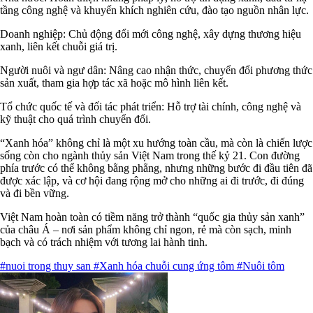
tầng công nghệ và khuyến khích nghiên cứu, đào tạo nguồn nhân lực.
Doanh nghiệp: Chủ động đổi mới công nghệ, xây dựng thương hiệu
xanh, liên kết chuỗi giá trị.
Người nuôi và ngư dân: Nâng cao nhận thức, chuyển đổi phương thức
sản xuất, tham gia hợp tác xã hoặc mô hình liên kết.
Tổ chức quốc tế và đối tác phát triển: Hỗ trợ tài chính, công nghệ và
kỹ thuật cho quá trình chuyển đổi.
“Xanh hóa” không chỉ là một xu hướng toàn cầu, mà còn là chiến lược
sống còn cho ngành thủy sản Việt Nam trong thế kỷ 21. Con đường
phía trước có thể không bằng phẳng, nhưng những bước đi đầu tiên đã
được xác lập, và cơ hội đang rộng mở cho những ai đi trước, đi đúng
và đi bền vững.
Việt Nam hoàn toàn có tiềm năng trở thành “quốc gia thủy sản xanh”
của châu Á – nơi sản phẩm không chỉ ngon, rẻ mà còn sạch, minh
bạch và có trách nhiệm với tương lai hành tinh.
#nuoi trong thuy san
#Xanh hóa chuỗi cung ứng tôm
#Nuôi tôm