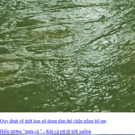
Quy định về thời hạn sử dụng tôm thẻ chân trắng bố mẹ
Hiện tượng "mưa cá " - Khi cá rơi từ trời xuống