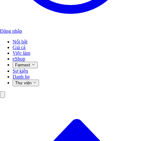
Đăng nhập
Nổi bật
Giá cả
Việc làm
eShop
Farmext
Sự kiện
Danh bạ
Thư viện