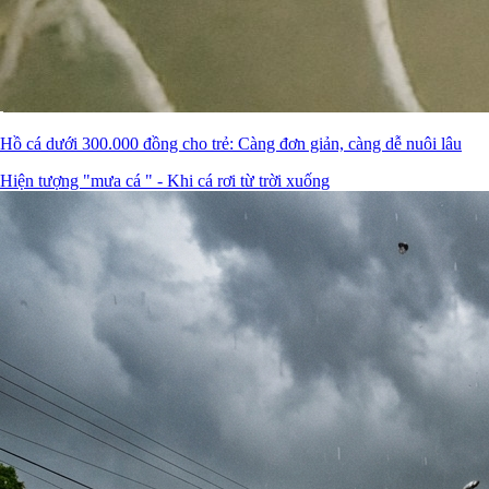
Hồ cá dưới 300.000 đồng cho trẻ: Càng đơn giản, càng dễ nuôi lâu
Hiện tượng "mưa cá " - Khi cá rơi từ trời xuống