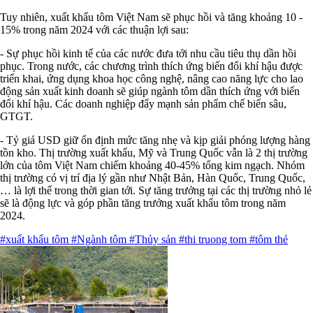
Tuy nhiên, xuất khẩu tôm Việt Nam sẽ phục hồi và tăng khoảng 10 -
15% trong năm 2024 với các thuận lợi sau:
- Sự phục hồi kinh tế của các nước đưa tới nhu cầu tiêu thụ dần hồi
phục. Trong nước, các chương trình thích ứng biến đổi khí hậu được
triển khai, ứng dụng khoa học công nghệ, nâng cao năng lực cho lao
động sản xuất kinh doanh sẽ giúp ngành tôm dần thích ứng với biến
đổi khí hậu. Các doanh nghiệp đẩy mạnh sản phẩm chế biến sâu,
GTGT.
- Tỷ giá USD giữ ổn định mức tăng nhẹ và kịp giải phóng lượng hàng
tồn kho. Thị trường xuất khẩu, Mỹ và Trung Quốc vẫn là 2 thị trường
lớn của tôm Việt Nam chiếm khoảng 40-45% tổng kim ngạch. Nhóm
thị trường có vị trí địa lý gần như Nhật Bản, Hàn Quốc, Trung Quốc,
… là lợi thế trong thời gian tới. Sự tăng trưởng tại các thị trường nhỏ lẻ
sẽ là động lực và góp phần tăng trưởng xuất khẩu tôm trong năm
2024.
#xuất khẩu tôm
#Ngành tôm
#Thủy sản
#thi truong tom
#tôm thẻ