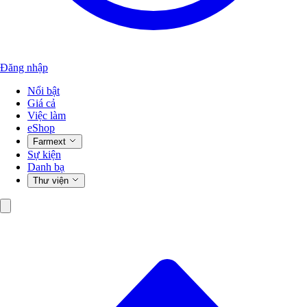
Đăng nhập
Nổi bật
Giá cả
Việc làm
eShop
Farmext
Sự kiện
Danh bạ
Thư viện