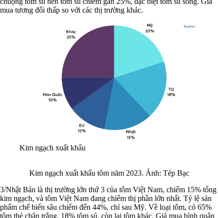
chuộng tôm sú nên tôm sú chiếm gần 25%, đặc biệt tôm sú sống. Giá
mua tương đối thấp so với các thị trường khác.
Kim ngạch xuất khẩu
Kim ngạch xuất khẩu tôm năm 2023. Ảnh: Tép Bạc
3/Nhật Bản là thị trường lớn thứ 3 của tôm Việt Nam, chiếm 15% tổng
kim ngạch, và tôm Việt Nam đang chiếm thị phần lớn nhất. Tỷ lệ sản
phẩm chế biến sâu chiếm đến 44%, chỉ sau Mỹ. Về loại tôm, có 65%
tôm thẻ chân trắng, 18% tôm sú, còn lại tôm khác. Giá mua bình quân