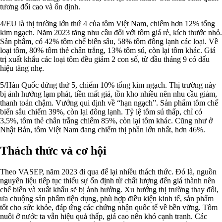
tương đối cao và ổn định.
4/EU là thị trường lớn thứ 4 của tôm Việt Nam, chiếm hơn 12% tổng
kim ngạch. Năm 2023 tăng nhu cầu đối với tôm giá rẻ, kích thước nhỏ.
Sản phẩm, có 42% tôm chế biến sâu, 58% tôm đông lạnh các loại. Về
loại tôm, 80% tôm thẻ chân trắng, 13% tôm sú, còn lại tôm khác. Giá
trị xuất khẩu các loại tôm đều giảm 2 con số, từ đầu tháng 9 có dấu
hiệu tăng nhẹ.
5/Hàn Quốc đứng thứ 5, chiếm 10% tổng kim ngạch. Thị trường này
bị ảnh hưởng lạm phát, tiền mất giá, tồn kho nhiều nên nhu cầu giảm,
thanh toán chậm. Vướng qui định về “hạn ngạch”. Sản phẩm tôm chế
biến sâu chiếm 39%, còn lại đông lạnh. Tỷ lệ tôm sú thấp, chỉ có
3,5%, tôm thẻ chân trắng chiếm 85%, còn lại tôm khác. Cũng như ở
Nhật Bản, tôm Việt Nam đang chiếm thị phần lớn nhất, hơn 46%.
Thách thức và cơ hội
Theo VASEP, năm 2023 đi qua để lại nhiều thách thức. Đó là, nguồn
nguyên liệu tiếp tục thiếu sự ổn định từ chất lượng đến giá thành nên
chế biến và xuất khẩu sẽ bị ảnh hưởng. Xu hướng thị trường thay đổi,
ưa chuộng sản phẩm tiện dụng, phù hợp điều kiện kinh tế, sản phẩm
tốt cho sức khỏe, đáp ứng các chứng nhận quốc tế về bền vững. Tôm
nuôi ở nước ta vẫn hiệu quả thấp, giá cao nên khó cạnh tranh. Các