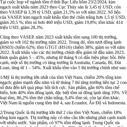
Tại cuộc họp về ngành tôm ở tỉnh Bạc Liêu hôm 23/2/2024, kim
ngạch xuất khẩu năm 2023 theo Cục Thủy sản là 3,45 tỷ USD; còn
theo VASEP là 3,39 tỷ USD, giảm 21,5% so với năm 2022. Số liệu
của VASEP, kim ngạch xuất khẩu tôm thẻ chân trắng hơn 1,5 tỷ USD,
giảm 20,5 %; tôm sú hơn 460 triệu USD, giảm 19,8%; tôm khác 414
triệu USD, giảm 28,3%.
Cũng theo VASEP, năm 2023 xuất khẩu tôm sang 100 thị trường,
giảm so với 102 thị trường năm 2022. Trong đó, tôm tươi đông lạnh
(HS03) chiếm 62%; tôm GTGT (HS16) chiếm 38%, giảm so với năm
2022. Xuất khẩu vào các thị trường chính đều giảm từ đầu năm 2023,
bình quân giảm 5 – 45%, nhưng từ tháng 9 có dấu hiệu phục hồi. Bên
cạnh, một số thị trường có tăng trưởng là Australia, Canada, Bỉ, Đài
Loan, tăng từ 1 – 54%. Xuất khẩu tôm vào 5 thị trường chính như sau:
1/Mỹ là thị trường lớn nhất của tôm Việt Nam, chiếm 20% tổng kim
ngạch; giảm mạnh đầu năm và từ tháng 7 thì tăng trưởng liên tục 2 con
số đưa đến kết quả phục hồi tích cực. Sản phẩm, gần 60% tôm chế
biến, hơn 40% tôm đông lạnh, đặc biệt tôm sú đông lạnh tăng 10%. Về
loại tôm, 86,2% tôm thẻ chân trắng, 9,4% tôm sú, còn lại tôm khác.
Việt Nam là nguồn cung tôm thứ 4, sau Ecuador, Ấn Độ và Indonesia.
2/Trung Quốc là thị trường lớn thứ 2 của tôm Việt Nam, chiếm 18%
tổng kim ngạch. Thị trường này có nhu cầu lớn nhưng phải cạnh tranh
với nhiều nước. Sản phẩm, có 97% tôm đông lạnh. Trung Quốc ưa