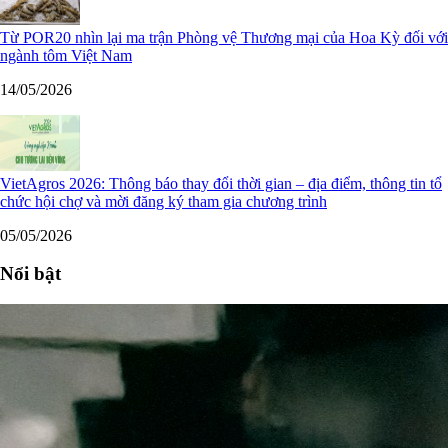
Từ POR20 nhìn lại ma trận Phòng vệ Thương mại của Hoa Kỳ đối với
ngành tôm Việt Nam
14/05/2026
VietAgros 2026: Thông báo thay đổi thời gian – địa điểm, thông tin tổ
chức hội chợ và mời đăng ký tham gia chương trình
05/05/2026
Nổi bật