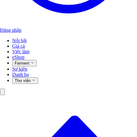
Đăng nhập
Nổi bật
Giá cả
Việc làm
eShop
Farmext
Sự kiện
Danh bạ
Thư viện