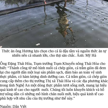
Thức ăn ông Hương lựa chọn cho cá là đậu tằm và nguồn thức ăn tự
nhiên nên cá nhanh lớn, cho thịt săn chắc. Ảnh: Mỹ Hà
Ông Đặng Thái Hòa, Trạm trưởng Trạm Khuyến nông Thái Hòa cho
biết: “Thành công từ mô hình nuôi cá chép giòn, cá trắm giòn đã đem
lại cho người dân một loại sản phẩm sạch, đảm bảo an toàn vệ sinh
thực phẩm, có hàm lượng dinh dưỡng cao. Cá trắm giòn, cá chép giòn
cung cấp thêm cho thị trường Thị xã Thái Hòa và các địa phương khác
trong tỉnh Nghệ An một dòng thực phẩm tươi sống mới, mang lại hiệu
quả kinh tế cao cho người nuôi. Chúng tôi luôn khuyến khích và hỗ
trợ nông dân có những mô hình chăn nuôi mới, hiệu quả kinh tế cao
phù hợp với nhu cầu của thị trường như thế này.”
Nguồn: Dân Việt