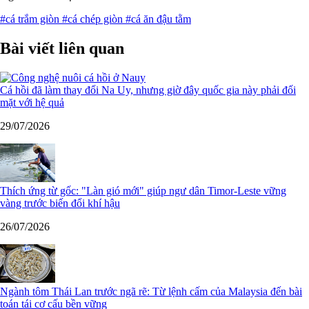
#cá trắm giòn
#cá chép giòn
#cá ăn đậu tằm
Bài viết liên quan
Cá hồi đã làm thay đổi Na Uy, nhưng giờ đây quốc gia này phải đối
mặt với hệ quả
29/07/2026
Thích ứng từ gốc: "Làn gió mới" giúp ngư dân Timor-Leste vững
vàng trước biến đổi khí hậu
26/07/2026
Ngành tôm Thái Lan trước ngã rẽ: Từ lệnh cấm của Malaysia đến bài
toán tái cơ cấu bền vững