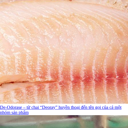
De-Odorase – từ chai “Deoray” huyền thoại đến tên gọi của cả một
nhóm sản phẩm