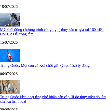
18/07/2026
Mỹ khởi động chương trình công nghệ thủy sản trị giá tới 160 triệu
USD, AI là trọng tâm
15/07/2026
Trung Quốc: Một con cá Koi chốt giá kỷ lục 15,5 tỷ đồng
06/07/2026
Trung Quốc kích hoạt ứng phó khẩn cấp cấp III do thủy triều đỏ làm
chết cá hàng loạt
29/06/2026