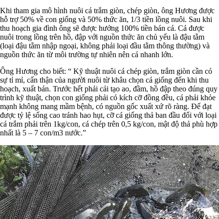
Khi tham gia mô hình nuôi cá trắm giòn, chép giòn, ông Hương được
hỗ trợ 50% về con giống và 50% thức ăn, 1/3 tiền lồng nuôi. Sau khi
thu hoạch gia đình ông sẽ được hưởng 100% tiền bán cá. Cá được
nuôi trong lồng trên hồ, đập với nguồn thức ăn chủ yếu là đậu tằm
(loại đậu tằm nhập ngoại, không phải loại đầu tằm thông thường) và
nguồn thức ăn từ môi trường tự nhiên nên cá nhanh lớn.
Ông Hương cho biết: “ Kỹ thuật nuôi cá chép giòn, trắm giòn cần có
sự tỉ mỉ, cẩn thận của người nuôi từ khâu chọn cá giống đến khi thu
hoạch, xuất bán. Trước hết phải cải tạo ao, đầm, hồ đập theo đúng quy
trình kỹ thuật, chọn con giống phải có kích cỡ đồng đều, cá phải khỏe
mạnh không mang mầm bệnh, có nguồn gốc xuất xứ rõ ràng. Để đạt
được tỷ lệ sống cao tránh hao hụt, cỡ cá giống thả ban đầu đối với loại
cá trắm phải trên 1kg/con, cá chép trên 0,5 kg/con, mật độ thả phù hợp
nhất là 5 – 7 con/m3 nước.”