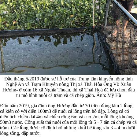
Đầu tháng 5/2019 được sự hỗ trợ của Trung tâm khuyến nông tỉnh
Nghệ An và Trạm Khuyến nông Thị xã Thái Hòa Ông Võ Xuân
Hương- ở xóm 16 xã Nghĩa Thuận, thị xã Thái Hoà đã lựa chọn đầu
tư mô hình nuôi cá trăm và cá chép giòn. Ảnh: Mỹ Hà
Đầu năm 2019, gia đình ông Hương đầu tư 30 triệu đồng làm 2 lồng
cá kiên cố với diện 100m3 để nuôi cá lồng trên hồ đập. Lồng cá có
diện tích chiều dài 4m và chiều rộng 6m và cao 2m, mỗi lồng khoảng
50m3 nước. Công suất thả nuôi của mỗi lồng từ 5 - 7 tấn cá chép và cá
trắm. Các lồng được cố định bởi những khối bê tông sâu 3 – 4 m dưới
lòng sông, đập nước.