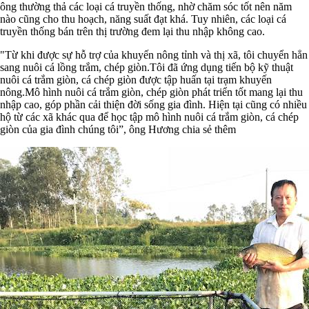
ông thường thả các loại cá truyền thống, nhờ chăm sóc tốt nên năm
nào cũng cho thu hoạch, năng suất đạt khá. Tuy nhiên, các loại cá
truyền thống bán trên thị trường đem lại thu nhập không cao.
"Từ khi được sự hỗ trợ của khuyến nông tỉnh và thị xã, tôi chuyển hẳn
sang nuôi cá lồng trắm, chép giòn.Tôi đã ứng dụng tiến bộ kỹ thuật
nuôi cá trắm giòn, cá chép giòn được tập huấn tại trạm khuyến
nông.Mô hình nuôi cá trắm giòn, chép giòn phát triển tốt mang lại thu
nhập cao, góp phần cải thiện đời sống gia đình. Hiện tại cũng có nhiều
hộ từ các xã khác qua để học tập mô hình nuôi cá trắm giòn, cá chép
giòn của gia đình chúng tôi”, ông Hương chia sẻ thêm