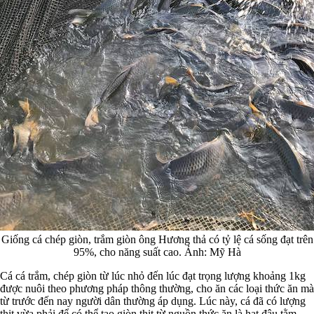
Giống cá chép giòn, trắm giòn ông Hương thả có tỷ lệ cá sống đạt trên
95%, cho năng suất cao. Ảnh: Mỹ Hà
Cá cá trắm, chép giòn từ lúc nhỏ đến lúc đạt trọng lượng khoảng 1kg
được nuôi theo phương pháp thông thường, cho ăn các loại thức ăn mà
từ trước đến nay người dân thường áp dụng. Lúc này, cá đã có lượng
thịt vừa phải để có thể tạo giòn thịt từ nguồn thức ăn là hạt đậu tằm.