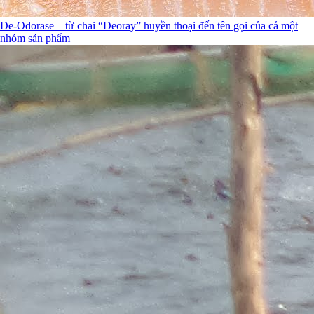
De-Odorase – từ chai “Deoray” huyền thoại đến tên gọi của cả một
nhóm sản phẩm