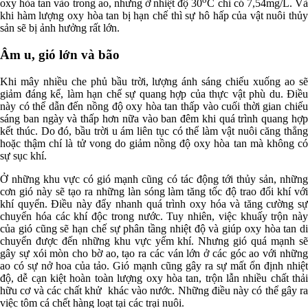
oxy hòa tan vào trong ao, nhưng ở nhiệt độ 30
C chỉ có 7,54mg/L. V
khi hàm lượng oxy hòa tan bị hạn chế thì sự hô hấp của vật nuôi thủy
sản sẽ bị ảnh hưởng rất lớn.
Âm u, gió lớn và bão
Khi mây nhiều che phủ bầu trời, lượng ánh sáng chiếu xuống ao sẽ
giảm đáng kể, làm hạn chế sự quang hợp của thực vật phù du. Điều
này có thể dẫn đến nồng độ oxy hòa tan thấp vào cuối thời gian chiếu
sáng ban ngày và thấp hơn nữa vào ban đêm khi quá trình quang hợp
kết thúc. Do đó, bầu trời u ám liên tục có thể làm vật nuôi căng thẳng
hoặc thậm chí là tử vong do giảm nồng độ oxy hòa tan mà không có
sự sục khí.
Ở những khu vực có gió mạnh cũng có tác động tới thủy sản, những
cơn gió này sẽ tạo ra những làn sóng làm tăng tốc độ trao đổi khí với
khí quyển. Điều này đẩy nhanh quá trình oxy hóa và tăng cường sự
chuyển hóa các khí độc trong nước. Tuy nhiên, việc khuấy trộn này
của gió cũng sẽ hạn chế sự phân tầng nhiệt độ và giúp oxy hòa tan di
chuyển được đến những khu vực yếm khí. Nhưng gió quá mạnh sẽ
gây sự xói mòn cho bờ ao, tạo ra các ván lớn ở các góc ao với những
ao có sự nở hoa của tảo. Gió mạnh cũng gây ra sự mất ổn định nhiệt
độ, dễ cạn kiệt hoàn toàn lượng oxy hòa tan, trộn lẫn nhiều chất thải
hữu cơ và các chất khử khác vào nước. Những điều này có thể gây ra
việc tôm cá chết hàng loạt tại các trại nuôi.