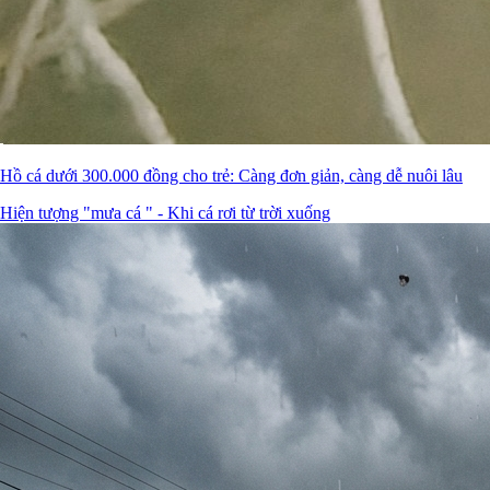
Hồ cá dưới 300.000 đồng cho trẻ: Càng đơn giản, càng dễ nuôi lâu
Hiện tượng "mưa cá " - Khi cá rơi từ trời xuống