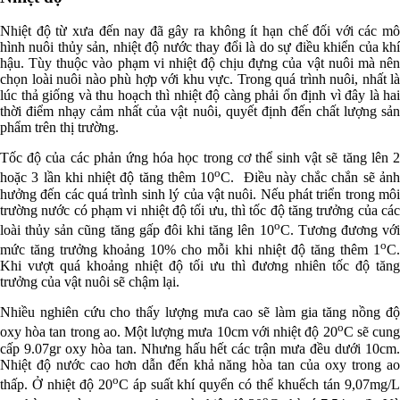
Nhiệt độ từ xưa đến nay đã gây ra không ít hạn chế đối với các mô
hình nuôi thủy sản, nhiệt độ nước thay đổi là do sự điều khiển của khí
hậu. Tùy thuộc vào phạm vi nhiệt độ chịu đựng của vật nuôi mà nên
chọn loài nuôi nào phù hợp với khu vực. Trong quá trình nuôi, nhất là
lúc thả giống và thu hoạch thì nhiệt độ càng phải ổn định vì đây là hai
thời điểm nhạy cảm nhất của vật nuôi, quyết định đến chất lượng sản
phẩm trên thị trường.
Tốc độ của các phản ứng hóa học trong cơ thể sinh vật sẽ tăng lên 2
o
hoặc 3 lần khi nhiệt độ tăng thêm 10
C. Điều này chắc chắn sẽ ản
hưởng đến các quá trình sinh lý của vật nuôi. Nếu phát triển trong môi
trường nước có phạm vi nhiệt độ tối ưu, thì tốc độ tăng trưởng của các
o
loài thủy sản cũng tăng gấp đôi khi tăng lên 10
C. Tương đương vớ
o
mức tăng trưởng khoảng 10% cho mỗi khi nhiệt độ tăng thêm 1
C.
Khi vượt quá khoảng nhiệt độ tối ưu thì đương nhiên tốc độ tăng
trưởng của vật nuôi sẽ chậm lại.
Nhiều nghiên cứu cho thấy lượng mưa cao sẽ làm gia tăng nồng độ
o
oxy hòa tan trong ao. Một lượng mưa 10cm với nhiệt độ 20
C sẽ cun
cấp 9.07gr oxy hòa tan. Nhưng hấu hết các trận mưa đều dưới 10cm.
Nhiệt độ nước cao hơn dẫn đến khả năng hòa tan của oxy trong ao
o
thấp. Ở nhiệt độ 20
C áp suất khí quyển có thể khuếch tán 9,07mg/
o