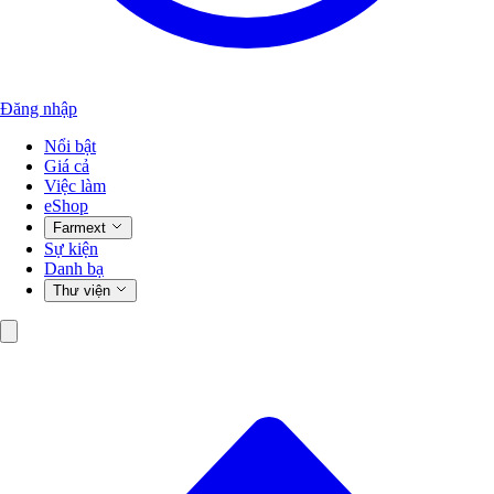
Đăng nhập
Nổi bật
Giá cả
Việc làm
eShop
Farmext
Sự kiện
Danh bạ
Thư viện