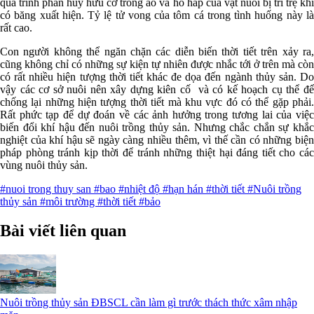
quá trình phân hủy hữu cơ trong ao và hô hấp của vật nuôi bị trì trệ khi
có băng xuất hiện. Tỷ lệ tử vong của tôm cá trong tình huống này là
rất cao.
Con người không thể ngăn chặn các diễn biến thời tiết trên xảy ra,
cũng không chỉ có những sự kiện tự nhiên được nhắc tới ở trên mà còn
có rất nhiều hiện tượng thời tiết khác đe dọa đến ngành thủy sản. Do
vậy các cơ sở nuôi nên xây dựng kiên cố và có kế hoạch cụ thể để
chống lại những hiện tượng thời tiết mà khu vực đó có thể gặp phải.
Rất phức tạp để dự đoán về các ảnh hưởng trong tương lai của việc
biến đổi khí hậu đến nuôi trồng thủy sản. Nhưng chắc chắn sự khắc
nghiệt của khí hậu sẽ ngày càng nhiều thêm, vì thế cần có những biện
pháp phòng tránh kịp thời để tránh những thiệt hại đáng tiết cho các
vùng nuôi thủy sản.
#nuoi trong thuy san
#bao
#nhiệt độ
#hạn hán
#thời tiết
#Nuôi trồng
thủy sản
#môi trường
#thời tiết
#bảo
Bài viết liên quan
Nuôi trồng thủy sản ĐBSCL cần làm gì trước thách thức xâm nhập