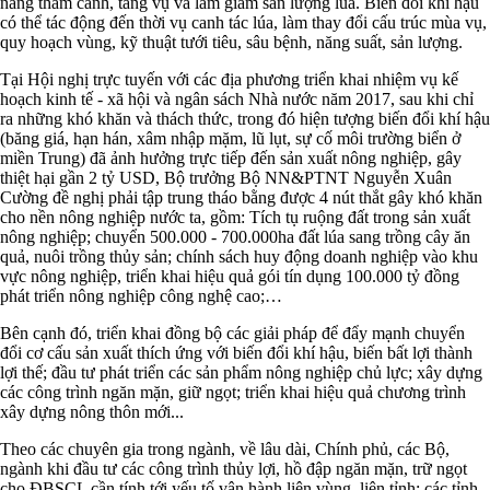
năng thâm canh, tăng vụ và làm giảm sản lượng lúa. Biến đổi khí hậu
có thể tác động đến thời vụ canh tác lúa, làm thay đổi cấu trúc mùa vụ,
quy hoạch vùng, kỹ thuật tưới tiêu, sâu bệnh, năng suất, sản lượng.
Tại Hội nghị trực tuyến với các địa phương triển khai nhiệm vụ kế
hoạch kinh tế - xã hội và ngân sách Nhà nước năm 2017, sau khi chỉ
ra những khó khăn và thách thức, trong đó hiện tượng biến đổi khí hậu
(băng giá, hạn hán, xâm nhập mặm, lũ lụt, sự cố môi trường biển ở
miền Trung) đã ảnh hưởng trực tiếp đến sản xuất nông nghiệp, gây
thiệt hại gần 2 tỷ USD, Bộ trưởng Bộ NN&PTNT Nguyễn Xuân
Cường đề nghị phải tập trung tháo bằng được 4 nút thắt gây khó khăn
cho nền nông nghiệp nước ta, gồm: Tích tụ ruộng đất trong sản xuất
nông nghiệp; chuyển 500.000 - 700.000ha đất lúa sang trồng cây ăn
quả, nuôi trồng thủy sản; chính sách huy động doanh nghiệp vào khu
vực nông nghiệp, triển khai hiệu quả gói tín dụng 100.000 tỷ đồng
phát triển nông nghiệp công nghệ cao;…
Bên cạnh đó, triển khai đồng bộ các giải pháp để đẩy mạnh chuyển
đổi cơ cấu sản xuất thích ứng với biến đổi khí hậu, biến bất lợi thành
lợi thế; đầu tư phát triển các sản phẩm nông nghiệp chủ lực; xây dựng
các công trình ngăn mặn, giữ ngọt; triển khai hiệu quả chương trình
xây dựng nông thôn mới...
Theo các chuyên gia trong ngành, về lâu dài, Chính phủ, các Bộ,
ngành khi đầu tư các công trình thủy lợi, hồ đập ngăn mặn, trữ ngọt
cho ĐBSCL cần tính tới yếu tố vận hành liên vùng, liên tỉnh; các tỉnh,