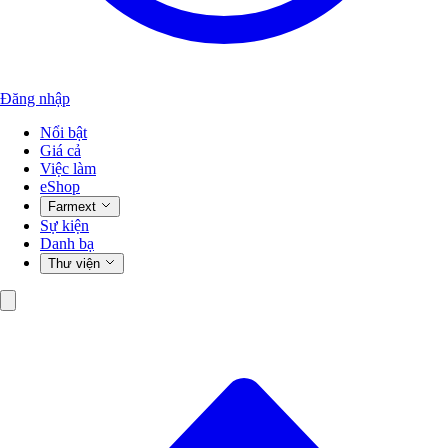
Đăng nhập
Nổi bật
Giá cả
Việc làm
eShop
Farmext
Sự kiện
Danh bạ
Thư viện