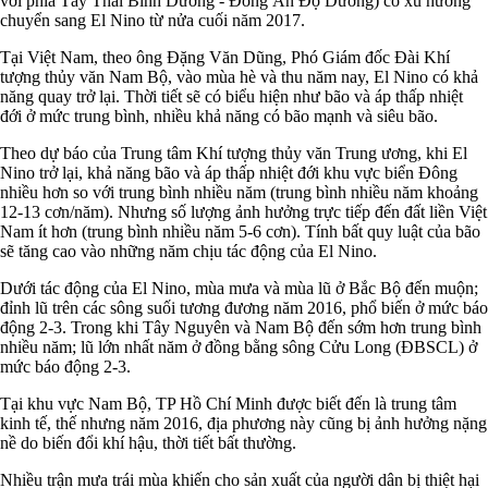
với phía Tây Thái Bình Dương - Đông Ấn Độ Dương) có xu hướng
chuyển sang El Nino từ nửa cuối năm 2017.
Tại Việt Nam, theo ông Đặng Văn Dũng, Phó Giám đốc Đài Khí
tượng thủy văn Nam Bộ, vào mùa hè và thu năm nay, El Nino có khả
năng quay trở lại. Thời tiết sẽ có biểu hiện như bão và áp thấp nhiệt
đới ở mức trung bình, nhiều khả năng có bão mạnh và siêu bão.
Theo dự báo của Trung tâm Khí tượng thủy văn Trung ương, khi El
Nino trở lại, khả năng bão và áp thấp nhiệt đới khu vực biển Đông
nhiều hơn so với trung bình nhiều năm (trung bình nhiều năm khoảng
12-13 cơn/năm). Nhưng số lượng ảnh hưởng trực tiếp đến đất liền Việt
Nam ít hơn (trung bình nhiều năm 5-6 cơn). Tính bất quy luật của bão
sẽ tăng cao vào những năm chịu tác động của El Nino.
Dưới tác động của El Nino, mùa mưa và mùa lũ ở Bắc Bộ đến muộn;
đỉnh lũ trên các sông suối tương đương năm 2016, phổ biến ở mức báo
động 2-3. Trong khi Tây Nguyên và Nam Bộ đến sớm hơn trung bình
nhiều năm; lũ lớn nhất năm ở đồng bằng sông Cửu Long (ĐBSCL) ở
mức báo động 2-3.
Tại khu vực Nam Bộ, TP Hồ Chí Minh được biết đến là trung tâm
kinh tế, thế nhưng năm 2016, địa phương này cũng bị ảnh hưởng nặng
nề do biến đổi khí hậu, thời tiết bất thường.
Nhiều trận mưa trái mùa khiến cho sản xuất của người dân bị thiệt hại