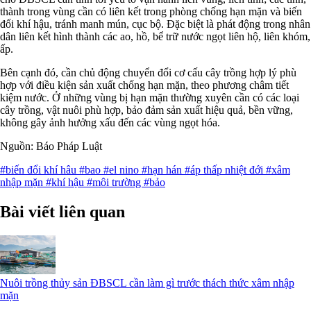
thành trong vùng cần có liên kết trong phòng chống hạn mặn và biến
đổi khí hậu, tránh manh mún, cục bộ. Đặc biệt là phát động trong nhân
dân liên kết hình thành các ao, hồ, bể trữ nước ngọt liên hộ, liên khóm,
ấp.
Bên cạnh đó, cần chủ động chuyển đổi cơ cấu cây trồng hợp lý phù
hợp với điều kiện sản xuất chống hạn mặn, theo phương châm tiết
kiệm nước. Ở những vùng bị hạn mặn thường xuyên cần có các loại
cây trồng, vật nuôi phù hợp, bảo đảm sản xuất hiệu quả, bền vững,
không gây ảnh hưởng xấu đến các vùng ngọt hóa.
Nguồn: Báo Pháp Luật
#biến đổi khí hâu
#bao
#el nino
#hạn hán
#áp thấp nhiệt đới
#xâm
nhập mặn
#khí hậu
#môi trường
#bảo
Bài viết liên quan
Nuôi trồng thủy sản ĐBSCL cần làm gì trước thách thức xâm nhập
mặn