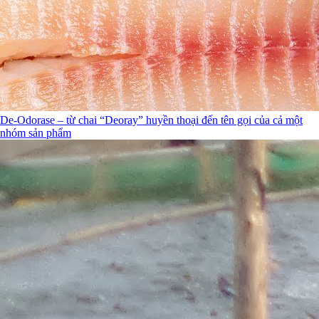
De-Odorase – từ chai “Deoray” huyền thoại đến tên gọi của cả một
nhóm sản phẩm