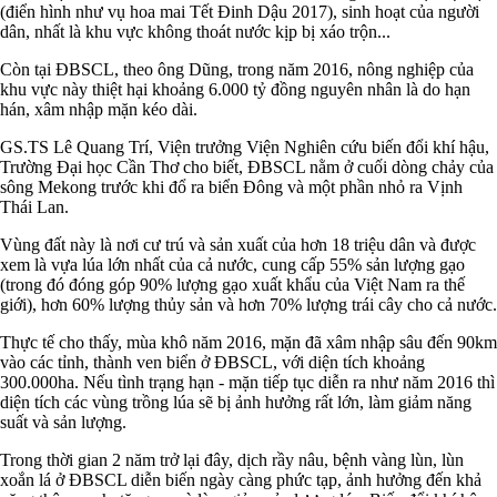
(điển hình như vụ hoa mai Tết Đinh Dậu 2017), sinh hoạt của người
dân, nhất là khu vực không thoát nước kịp bị xáo trộn...
Còn tại ĐBSCL, theo ông Dũng, trong năm 2016, nông nghiệp của
khu vực này thiệt hại khoảng 6.000 tỷ đồng nguyên nhân là do hạn
hán, xâm nhập mặn kéo dài.
GS.TS Lê Quang Trí, Viện trưởng Viện Nghiên cứu biến đổi khí hậu,
Trường Đại học Cần Thơ cho biết, ĐBSCL nằm ở cuối dòng chảy của
sông Mekong trước khi đổ ra biển Đông và một phần nhỏ ra Vịnh
Thái Lan.
Vùng đất này là nơi cư trú và sản xuất của hơn 18 triệu dân và được
xem là vựa lúa lớn nhất của cả nước, cung cấp 55% sản lượng gạo
(trong đó đóng góp 90% lượng gạo xuất khẩu của Việt Nam ra thế
giới), hơn 60% lượng thủy sản và hơn 70% lượng trái cây cho cả nước.
Thực tế cho thấy, mùa khô năm 2016, mặn đã xâm nhập sâu đến 90km
vào các tỉnh, thành ven biển ở ĐBSCL, với diện tích khoảng
300.000ha. Nếu tình trạng hạn - mặn tiếp tục diễn ra như năm 2016 thì
diện tích các vùng trồng lúa sẽ bị ảnh hưởng rất lớn, làm giảm năng
suất và sản lượng.
Trong thời gian 2 năm trở lại đây, dịch rầy nâu, bệnh vàng lùn, lùn
xoắn lá ở ĐBSCL diễn biến ngày càng phức tạp, ảnh hưởng đến khả