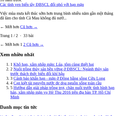
Các tỉnh ven biển tây ĐBSCL đối phó với hạn mặn
Việc mùa mưa kết thúc sớm hơn trung bình nhiều năm gần một tháng
đã làm cho tỉnh Cà Mau không đủ nướ...
← Mới hơn
Cũ hơn →
Trang
1
/
2
·
33
bài
← Mới hơn
1
2
Cũ hơn →
Xem nhiều nhất
1
Khô hạn, xâm nhập mặn: Lúa, tôm cùng thiệt hại
2
Nuôi trồng thủy sản bền vững ở ĐBSCL: Ngành thủy sản
trước thách thức biến đổi khí hậu
3
Cảnh báo khẩn hạn - mặn ở Đồng bằng sông Cửu Long
4
Cạn kiệt tài nguyên nước đe dọa nguồn sống toàn cầu
5
Hướng dẫn giải pháp trồng trọt, chăn nuôi trước tình hình hạn
hán, xâm nhập mặn vụ Hè Thu 2016 trên địa bàn TP. Hồ Chí
Minh
Danh mục tin tức