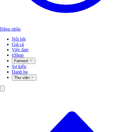
Đăng nhập
Nổi bật
Giá cả
Việc làm
eShop
Farmext
Sự kiện
Danh bạ
Thư viện