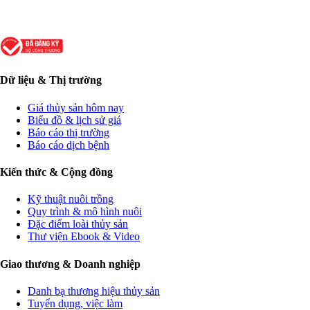
Dữ liệu & Thị trường
Giá thủy sản hôm nay
Biểu đồ & lịch sử giá
Báo cáo thị trường
Báo cáo dịch bệnh
Kiến thức & Cộng đồng
Kỹ thuật nuôi trồng
Quy trình & mô hình nuôi
Đặc điểm loài thủy sản
Thư viện Ebook & Video
Giao thương & Doanh nghiệp
Danh bạ thương hiệu thủy sản
Tuyển dụng, việc làm