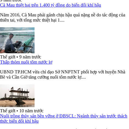
Cà Mau thiệt hại trên 1.400 tỷ đồng do biến đổi khí hậu
Năm 2016, Cà Mau phải gánh chịu hậu quả nặng nề do tác động của
thiên tai, với tổng mức thiệt hại 1....
Thế giới
•
9 năm trước
Thấp thỏm nuôi tôm nước lợ
UBND TP.HCM vừa chỉ đạo Sở NNPTNT phối hợp với huyện Nhà
Bè và Cần Giờ tăng cường nuôi tôm nước lợ....
Thế giới
•
10 năm trước
Nuôi trồng thủy sản bền vững ở ĐBSCL: Ngành thủy sản trước thách
thức biến đổi khí hậu