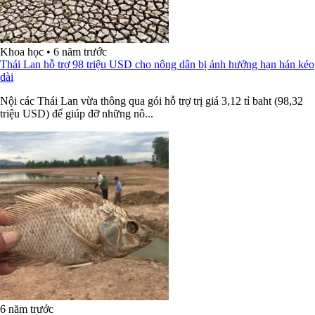
Khoa học
•
6 năm trước
Thái Lan hỗ trợ 98 triệu USD cho nông dân bị ảnh hưởng hạn hán kéo
dài
Nội các Thái Lan vừa thông qua gói hỗ trợ trị giá 3,12 tỉ baht (98,32
triệu USD) để giúp đỡ những nô...
6 năm trước