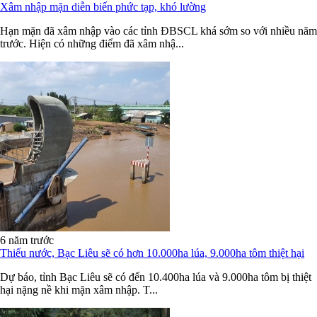
Xâm nhập mặn diễn biến phức tạp, khó lường
Hạn mặn đã xâm nhập vào các tỉnh ĐBSCL khá sớm so với nhiều năm
trước. Hiện có những điểm đã xâm nhậ...
6 năm trước
Thiếu nước, Bạc Liêu sẽ có hơn 10.000ha lúa, 9.000ha tôm thiệt hại
Dự báo, tỉnh Bạc Liêu sẽ có đến 10.400ha lúa và 9.000ha tôm bị thiệt
hại nặng nề khi mặn xâm nhập. T...