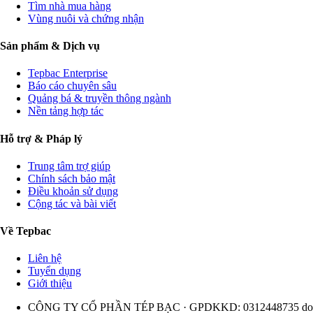
Tìm nhà mua hàng
Vùng nuôi và chứng nhận
Sản phẩm & Dịch vụ
Tepbac Enterprise
Báo cáo chuyên sâu
Quảng bá & truyền thông ngành
Nền tảng hợp tác
Hỗ trợ & Pháp lý
Trung tâm trợ giúp
Chính sách bảo mật
Điều khoản sử dụng
Cộng tác và bài viết
Về Tepbac
Liên hệ
Tuyển dụng
Giới thiệu
CÔNG TY CỔ PHẦN TÉP BẠC · GPDKKD: 0312448735 do