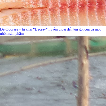
De-Odorase – từ chai “Deoray” huyền thoại đến tên gọi của cả một
nhóm sản phẩm