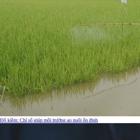
Độ kiềm: Chỉ số giúp môi trường ao nuôi ổn định