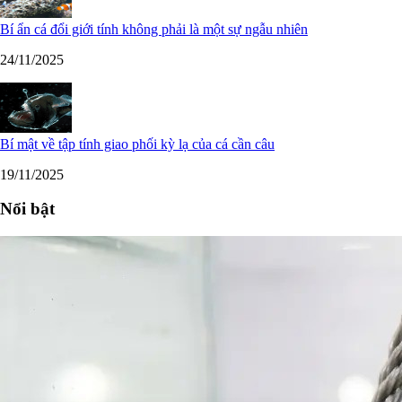
Bí ẩn cá đổi giới tính không phải là một sự ngẫu nhiên
24/11/2025
Bí mật về tập tính giao phối kỳ lạ của cá cần câu
19/11/2025
Nổi bật