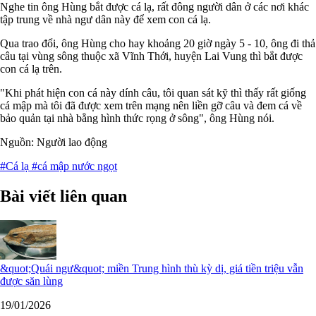
Nghe tin ông Hùng bắt được cá lạ, rất đông người dân ở các nơi khác
tập trung về nhà ngư dân này để xem con cá lạ.
Qua trao đổi, ông Hùng cho hay khoảng 20 giờ ngày 5 - 10, ông đi thả
câu tại vùng sông thuộc xã Vĩnh Thới, huyện Lai Vung thì bắt được
con cá lạ trên.
"Khi phát hiện con cá này dính câu, tôi quan sát kỹ thì thấy rất giống
cá mập mà tôi đã được xem trên mạng nên liền gỡ câu và đem cá về
bảo quản tại nhà bằng hình thức rọng ở sông", ông Hùng nói.
Nguồn: Người lao động
#Cá lạ
#cá mập nước ngọt
Bài viết liên quan
&quot;Quái ngư&quot; miền Trung hình thù kỳ dị, giá tiền triệu vẫn
được săn lùng
19/01/2026