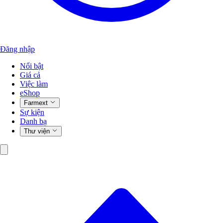
Đăng nhập
Nổi bật
Giá cả
Việc làm
eShop
Farmext
Sự kiện
Danh bạ
Thư viện