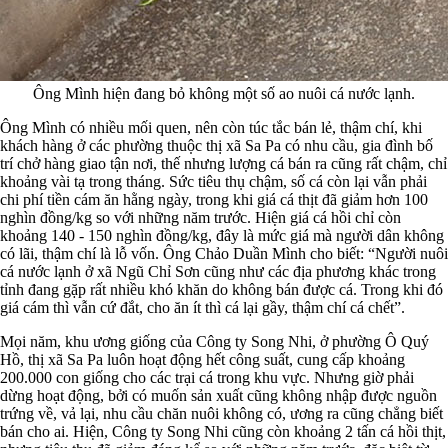
Ông Mình hiện đang bỏ không một số ao nuôi cá nước lạnh.
Ông Mình có nhiều mối quen, nên còn túc tắc bán lẻ, thậm chí, khi
khách hàng ở các phường thuộc thị xã Sa Pa có nhu cầu, gia đình bố
trí chở hàng giao tận nơi, thế nhưng lượng cá bán ra cũng rất chậm, chỉ
khoảng vài tạ trong tháng. Sức tiêu thụ chậm, số cá còn lại vẫn phải
chi phí tiền cám ăn hằng ngày, trong khi giá cá thịt đã giảm hơn 100
nghìn đồng/kg so với những năm trước. Hiện giá cá hồi chỉ còn
khoảng 140 - 150 nghìn đồng/kg, đây là mức giá mà người dân không
có lãi, thậm chí là lỗ vốn. Ông Chảo Duần Mình cho biết: “Người nuôi
cá nước lạnh ở xã Ngũ Chỉ Sơn cũng như các địa phương khác trong
tỉnh đang gặp rất nhiều khó khăn do không bán được cá. Trong khi đó
giá cám thì vẫn cứ đắt, cho ăn ít thì cá lại gầy, thậm chí cá chết”.
Mọi năm, khu ương giống của Công ty Song Nhi, ở phường Ô Quý
Hồ, thị xã Sa Pa luôn hoạt động hết công suất, cung cấp khoảng
200.000 con giống cho các trại cá trong khu vực. Nhưng giờ phải
dừng hoạt động, bởi có muốn sản xuất cũng không nhập được nguồn
trứng về, vả lại, nhu cầu chăn nuôi không có, ương ra cũng chẳng biết
bán cho ai. Hiện, Công ty Song Nhi cũng còn khoảng 2 tấn cá hồi thịt,