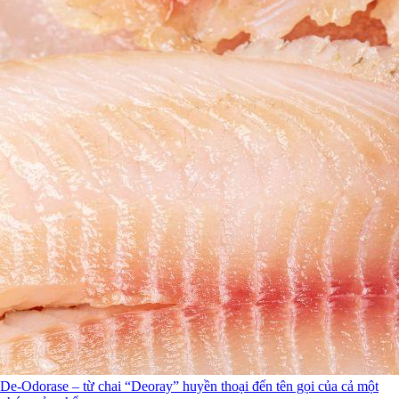
De-Odorase – từ chai “Deoray” huyền thoại đến tên gọi của cả một