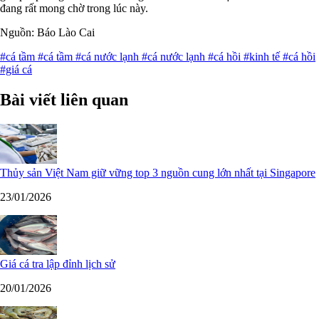
đang rất mong chờ trong lúc này.
Nguồn: Báo Lào Cai
#cá tầm
#cá tầm
#cá nước lạnh
#cá nước lạnh
#cá hồi
#kinh tế
#cá hồi
#giá cá
Bài viết liên quan
Thủy sản Việt Nam giữ vững top 3 nguồn cung lớn nhất tại Singapore
23/01/2026
Giá cá tra lập đỉnh lịch sử
20/01/2026