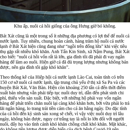
Khu ấp, nuôi cá hồi giống của ông Hưng giờ bỏ không.
Bát Xát cũng là một trong số ít những địa phương có lợi thế để nuôi cá
nước lạnh. Tuy nhiên, chung hoàn cảnh, hàng trăm hộ nuôi cá nước
lạnh ở Bát Xát hiện cũng đang như “ngồi trên đống lửa” khi việc tiêu
thụ gặp rất nhiều khó khăn. Anh Tẩn Kin Sinh, xã Nậm Pung, Bát Xát
cho biết: “nuôi cá hồi vốn rất là lớn, gia đình tôi đã phải đi vay ngân
hàng để làm ao nuôi. Hiện giờ cá đã đủ trọng lượng nhưng không bán
được, nên gia đình tôi gặp khó khăn”.
Theo thống kê của Hiệp hội cá nước lạnh Lào Cai, toàn tỉnh có trên
150 cơ sở nuôi cá nước lạnh, tập trung chủ yếu ở thị xã Sa Pa và các
huyện Bát Xát, Văn Bàn. Hiện còn khoảng 250 tấn cá đến thời điểm
xuất bán nhưng vẫn phải tiếp tục nuôi duy trì, dẫn đến phát sinh chi
phí, thiếu vốn sản xuất. Đặc biệt, với những hộ phải vay vốn ngân
hàng để phát triển chăn nuôi lại càng khó khăn hơn, bởi vừa phải lo trả
lãi ngân hàng, lo trang trải tiền cám cho cá ăn hằng ngày. Do đặc tính
của cá hồi đến kỳ sinh sản xong sẽ chết, vì vậy việc nuôi duy trì lâu
ngày, không bán được, nguy cơ trắng tay là nỗi lo lớn đối với người
nuôi, đẩy họ vào tình cảnh khó khăn chồng chất khó khăn. Mặt khác,
do không tiên lượng được diễn biến của dịch bệnh Covid-19 nên