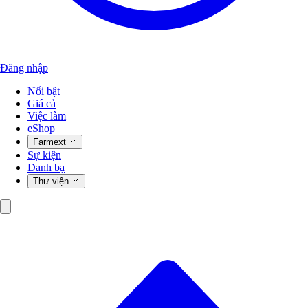
Đăng nhập
Nổi bật
Giá cả
Việc làm
eShop
Farmext
Sự kiện
Danh bạ
Thư viện