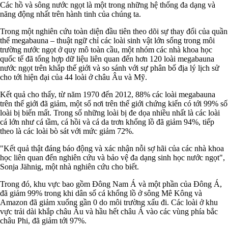
Các hồ và sông nước ngọt là một trong những hệ thống đa dạng và
năng động nhất trên hành tinh của chúng ta.
Trong một nghiên cứu toàn diện đầu tiên theo dõi sự thay đổi của quần
thể megabauna – thuật ngữ chỉ các loài sinh vật lớn sống trong môi
trường nước ngọt ở quy mô toàn cầu, một nhóm các nhà khoa học
quốc tế đã tổng hợp dữ liệu liên quan đến hơn 120 loài megabauna
nước ngọt trên khắp thế giới và so sánh với sự phân bố địa lý lịch sử
cho tới hiện đại của 44 loài ở châu Âu và Mỹ.
Kết quả cho thấy, từ năm 1970 đến 2012, 88% các loài megabauna
trên thế giới đã giảm, một số nơi trên thế giới chứng kiến ​​có tới 99% số
loài bị biến mất. Trong số những loài bị đe dọa nhiều nhất là các loài
cá lớn như cá tầm, cá hồi và cá da trơn khổng lồ đã giảm 94%, tiếp
theo là các loài bò sát với mức giảm 72%.
"Kết quả thật đáng báo động và xác nhận nỗi sợ hãi của các nhà khoa
học liên quan đến nghiên cứu và bảo vệ đa dạng sinh học nước ngọt",
Sonja Jähnig, một nhà nghiên cứu cho biết.
Trong đó, khu vực bao gồm Đông Nam Á và một phần của Đông Á,
đã giảm 99% trong khi dân số cá khổng lồ ở sông Mê Kông và
Amazon đã giảm xuống gần 0 do môi trường xấu đi. Các loài ở khu
vực trải dài khắp châu Âu và hầu hết châu Á vào các vùng phía bắc
châu Phi, đã giảm tới 97%.