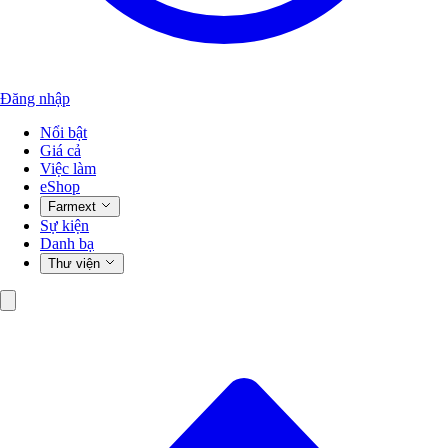
Đăng nhập
Nổi bật
Giá cả
Việc làm
eShop
Farmext
Sự kiện
Danh bạ
Thư viện