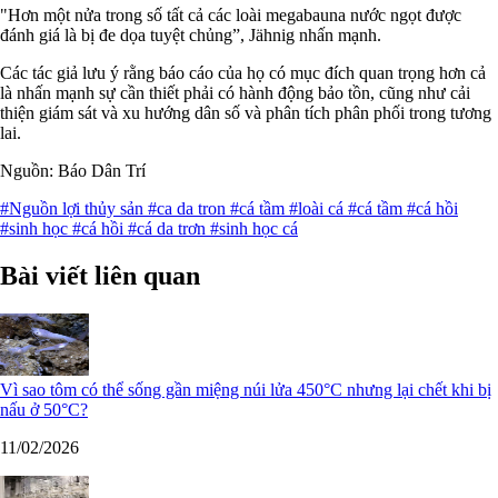
"Hơn một nửa trong số tất cả các loài megabauna nước ngọt được
đánh giá là bị đe dọa tuyệt chủng”, Jähnig nhấn mạnh.
Các tác giả lưu ý rằng báo cáo của họ có mục đích quan trọng hơn cả
là nhấn mạnh sự cần thiết phải có hành động bảo tồn, cũng như cải
thiện giám sát và xu hướng dân số và phân tích phân phối trong tương
lai.
Nguồn: Báo Dân Trí
#Nguồn lợi thủy sản
#ca da tron
#cá tầm
#loài cá
#cá tầm
#cá hồi
#sinh học
#cá hồi
#cá da trơn
#sinh học cá
Bài viết liên quan
Vì sao tôm có thể sống gần miệng núi lửa 450°C nhưng lại chết khi bị
nấu ở 50°C?
11/02/2026