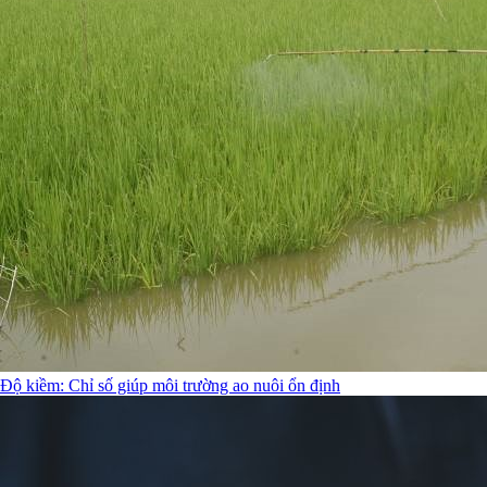
Độ kiềm: Chỉ số giúp môi trường ao nuôi ổn định