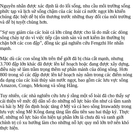
Nguyên nhân được xác định là do lối sống, nhu cầu môi trường sống
phức tạp và lịch sử sống chậm của các loài cá nước ngọt lớn khiến
chúng đặc biệt dễ bị tổn thương trước những thay đổi của môi trường
và dễ bị tuyệt chủng hơn.
"Sự suy giảm của các loài cá lớn cũng được cho là do mất các dòng
sông chảy tự do vì việc tiếp cận sinh sản và nơi kiếm ăn thường bị
chặn bởi các con đập”, đồng tác giả nghiên cứu Fengzhi He nhấn
mạnh.
Mặc dù các con sông lớn trên thế giới đã bị chia cắt mạnh, nhưng
3.700 đập lớn khác đã được lên kế hoạch hoặc đang được xây dựng,
điều này sẽ làm trầm trọng thêm sự phân mảnh của dòng sông. Hơn
800 trong số các đập được lên kế hoạch này nằm trong các điểm nóng
đa dạng của các loài thủy sản nước ngọt, bao gồm các lưu vực sông
Amazon, Congo, Mekong và sông Hằng.
Tuy nhiên, các nhà nghiên cứu lưu ý rằng một số loài đã cho thấy sự
cải thiện về mức độ dân số do những nỗ lực bảo tồn như cá tầm xanh
và hải ly Mỹ ổn định hoặc tăng ở Mỹ và cá heo sông Irrawaddy trong
lưu vực sông Mê Kông đang tăng lần đầu tiên sau hai thập kỷ. Thực
tế, những nỗ lực bảo tồn hiện tại phần lớn là chưa đủ và ranh giới
chính trị có xu hướng làm cho những nỗ lực quy mô lớn trở nên khó
thực hiện.