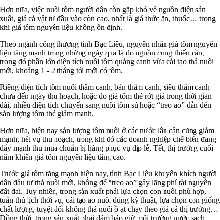
Hơn nữa, việc nuôi tôm người dân còn gặp khó về nguồn điện sản
xuất, giá cả vật tư đầu vào còn cao, nhất là giá thức ăn, thuốc… trong
khi giá tôm nguyên liệu không ổn định.
Theo ngành công thương tỉnh Bạc Liêu, nguyên nhân giá tôm nguyên
liệu tăng mạnh trong những ngày qua là do nguồn cung thiếu cầu,
trong đó phần lớn diện tích nuôi tôm quảng canh vừa cải tạo thả nuôi
mới, khoảng 1 - 2 tháng tới mới có tôm.
Riêng diện tích tôm nuôi thâm canh, bán thâm canh, siêu thâm canh
chưa đến ngày thu hoạch, hoặc do giá tôm thẻ rớt giá trong thời gian
dài, nhiều diện tích chuyển sang nuôi tôm sú hoặc “treo ao” dẫn đến
sản lượng tôm thẻ giảm mạnh.
Hơn nữa, hiện nay sản lượng tôm nuôi ở các nước lân cận cũng giảm
mạnh, hết vụ thu hoạch, trong khi đó các doanh nghiệp chế biến đang
đẩy mạnh thu mua chuẩn bị hàng phục vụ dịp lễ, Tết, thị trường cuối
năm khiến giá tôm nguyên liệu tăng cao.
Trước giá tôm tăng mạnh hiện nay, tỉnh Bạc Liêu khuyến khích người
dân đầu tư thả nuôi mới, không để “treo ao” gây lãng phí tài nguyên
đất đai. Tuy nhiên, trong sản xuất phải lựa chọn con nuôi phù hợp,
tuân thủ lịch thời vụ, cải tạo ao nuôi đúng kỹ thuật, lựa chọn con giống
chất lượng, tuyệt đối không thả nuôi ồ ạt chạy theo giá cả thị trường…
Đồng thời, trong sản xuất phải đảm bảo giữ môi trường nước sạch,