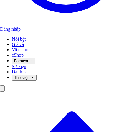
Đăng nhập
Nổi bật
Giá cả
Việc làm
eShop
Farmext
Sự kiện
Danh bạ
Thư viện