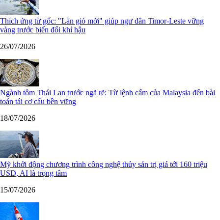
Thích ứng từ gốc: "Làn gió mới" giúp ngư dân Timor-Leste vững
vàng trước biến đổi khí hậu
26/07/2026
Ngành tôm Thái Lan trước ngã rẽ: Từ lệnh cấm của Malaysia đến bài
toán tái cơ cấu bền vững
18/07/2026
Mỹ khởi động chương trình công nghệ thủy sản trị giá tới 160 triệu
USD, AI là trọng tâm
15/07/2026