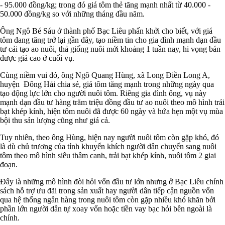
- 95.000 đồng/kg; trong đó giá tôm thẻ tăng mạnh nhất từ 40.000 -
50.000 đồng/kg so với những tháng đầu năm.
Ông Ngô Bé Sáu ở thành phố Bạc Liêu phấn khởi cho biết, với giá
tôm đang tăng trở lại gần đây, tạo niềm tin cho gia đình mạnh dạn đầu
tư cải tạo ao nuôi, thả giống nuôi mới khoảng 1 tuần nay, hi vọng bán
được giá cao ở cuối vụ.
Cùng niềm vui đó, ông Ngô Quang Hùng, xã Long Điền Long A,
huyện Đông Hải chia sẻ, giá tôm tăng mạnh trong những ngày qua
tạo động lực lớn cho người nuôi tôm. Riêng gia đình ông, vụ này
mạnh dạn đầu tư hàng trăm triệu đồng đầu tư ao nuôi theo mô hình trải
bạt khép kính, hiện tôm nuôi đã được 60 ngày và hứa hẹn một vụ mùa
bội thu sản lượng cũng như giá cả.
Tuy nhiên, theo ông Hùng, hiện nay người nuôi tôm còn gặp khó, đó
là dù chủ trương của tỉnh khuyến khích người dân chuyển sang nuôi
tôm theo mô hình siêu thâm canh, trải bạt khép kính, nuôi tôm 2 giai
đoạn.
Đây là những mô hình đòi hỏi vốn đầu tư lớn nhưng ở Bạc Liêu chính
sách hỗ trợ ưu đãi trong sản xuất hay người dân tiếp cận nguồn vốn
qua hệ thống ngân hàng trong nuôi tôm còn gặp nhiều khó khăn bởi
phần lớn người dân tự xoay vốn hoặc tiền vay bạc hỏi bên ngoài là
chính.