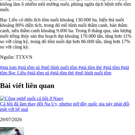
không làm ô nhiễm môi trường nuôi, phòng ngừa dịch bệnh trên tôm
nuôi.
Bạc Liêu có diện tích tôm nuôi khoảng 130.000 ha, hiện thả nuôi
khoảng 80% diện tích, trong đó mô hình nuôi thâm canh, bán thâm
canh, siêu thâm canh khoảng 9.000 ha. Trong 8 tháng qua, sản lượng
nuôi trồng thủy sản thu hoạch đạt khoảng 170.000 tấn, tăng hơn 11%
so với cùng kỳ, trong đó tôm nuôi đạt hơn 86.000 tấn, tăng hơn 17%
so vời cùng kỳ.
Nguồn: TTXVN
#gia tom
#giá tôm sú
#mô hình nuôi tôm
#giá tôm thẻ
#giá tôm
#giá
tôm Bạc Liêu
#giá tôm sú
#giá tôm thẻ
#mô hình nuôi tôm
Bài viết liên quan
Cá hồi đã làm thay đổi Na Uy, nhưng giờ đây quốc gia này phải đối
mặt với hệ quả
29/07/2026