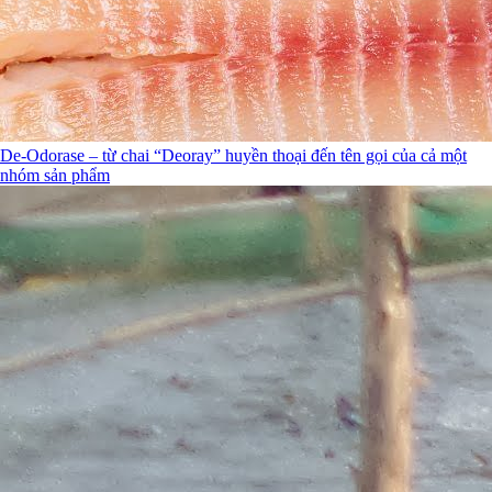
De-Odorase – từ chai “Deoray” huyền thoại đến tên gọi của cả một
nhóm sản phẩm