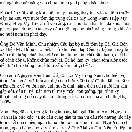
mà ngành chức năng vẫn chưa tìm ra giải pháp khắc phục.
Khác hẳn với không khí nhộn nhịp thường thấy khi vào vụ tôm trước
đây, tại khu vực nuôi tôm tập trung của xã Mỹ Long Nam, Hiệp Mỹ
Đông, Hiệp Mỹ Tây… rất yên ắng; các chòi tôm hầu hết đã khóa cửa;
phao, quạt, dụng cụ tạo oxy nằm ngổn ngang phơi nắng, trong khi các
ao nuôi nằm im phơi đáy.
Ông Đỗ Văn Minh, Chủ nhiệm Câu lạc bộ nuôi tôm ấp Cái Già Bến,
xã Hiệp Mỹ Đông cho biết: “Từ khi thành lập Câu lạc bộ năm nay là 5
năm rồi nhưng chưa bao giờ có tình trạng tôm chết rất nhanh, chết hết
cả cánh đồng, không chừa một ai. Cả hộ làm kỹ, chọn tôm giống tốt
đều hư chứ không nói là tôm xấu, tôm tốt gì hết”.
Còn anh Nguyễn Văn Hận, ở ấp 03, xã Mỹ Long Nam cho biết, vụ
tôm năm ngoái với bốn ao, diện tích hơn 3.000 m2 đã thu lãi hơn 300
triệu đồng và vụ tôm này anh quyết định nâng diện tích nuôi lên gần
gấp đôi, đầu tư bài bản hơn từ máy móc, con giống, qui trình kỹ
thuật... nhưng đến nay đã có 5 trong số 7 ao nuôi của anh bị thiệt hại
100%.
Vốn liếng đã cạn, trong khi ngân hàng lại ngại đầu tư. Anh Nguyễn
Văn Hận bức xúc: “Lúc đầu cũng đầu tư thả vụ đầu rồi nhưng lúc này
tôm chết quá nhiều, ngân hàng không dám đầu tư nữa. Người dân chỉ
mong ngân hàng cho vay làm lại vụ 2 để gỡ lại vụ đầu. Nếu cứ tiếp tục