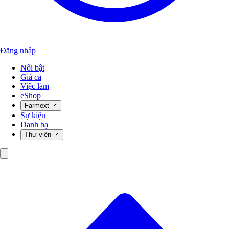
Đăng nhập
Nổi bật
Giá cả
Việc làm
eShop
Farmext
Sự kiện
Danh bạ
Thư viện