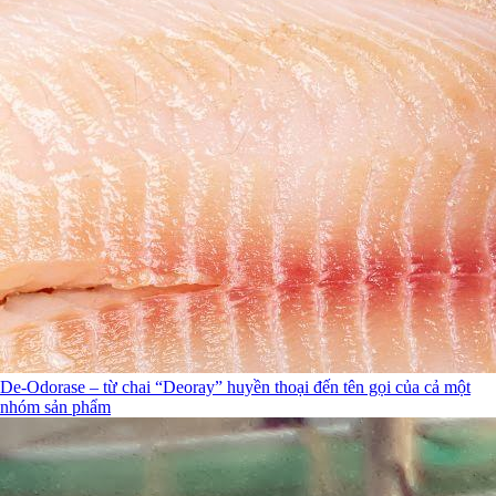
De-Odorase – từ chai “Deoray” huyền thoại đến tên gọi của cả một
nhóm sản phẩm