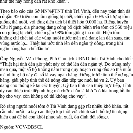
như thế này nông dân rất khó khăn”.
Theo báo cáo của Sở NN%PTNT tỉnh Trà Vinh, đến nay toàn tỉnh đã
có gần 950 triệu con tôm giống bị chết, chiếm gần 60% số lượng tôm
giống thả nuôi, với tổng diện tích bị thiệt hơn 9.000 ha. Riêng huyện
Cầu Ngang, địa phương đang công bố dịch bệnh trên tôm có 550 triệu
con giống bị chết, chiếm gần 98% tôm giống thả nuôi. Hiện tôm
không chỉ chết tại các vùng nuôi nước mặn mà đang lan dần sang các
vùng nước lợ... Thiệt hại ước tính lên đến ngàn tỷ đồng, trong khi
ngân hàng hạn chế đầu tư.
Ông Nguyễn Văn Phong, Phó Chủ tịch UBND tỉnh Trà Vinh cho biết:
“Thiệt hại tính đến giờ phút này có thể lên đến ngàn tỷ. Do trúng mấy
măn qua, một số hộ không nằm trong quy hoạch cũng đào ao thả nuôi
mà những hộ này đa số là vay ngân hàng. Đứng trước tình thế nợ ngân
hàng, giải pháp tình thế để nông dân tiếp tục nuôi lại vụ 2, Uỷ ban
đang cho thống kê lại các huyện; Uỷ ban tỉnh can thiệp trực tiếp, Tỉnh
ủy can thiệp trực tiếp nhưng mà chức chắn là khó “có lúa trong bồ thì
họ cho vay, còn không có thì không cho vay”.
Rõ ràng người nuôi tôm ở Trà Vinh đang gặp rất nhiều khó khăn, rất
cần nhà nước ra tay can thiệp kịp thời với chính sách hỗ trợ tín dụng
hiệu quả để bà con khôi phục sản xuất, ổn định đời sống./.
Nguồn: VOV-ĐBSCL