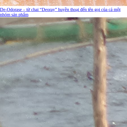
De-Odorase – từ chai “Deoray” huyền thoại đến tên gọi của cả một
nhóm sản phẩm