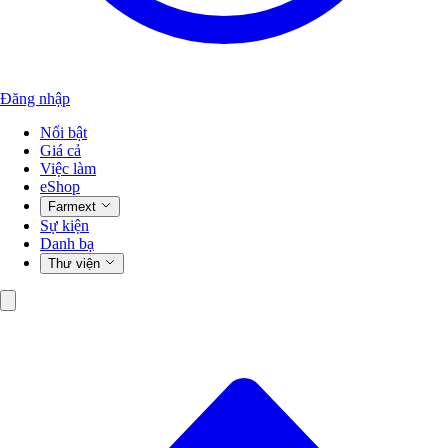
Đăng nhập
Nổi bật
Giá cả
Việc làm
eShop
Farmext
Sự kiện
Danh bạ
Thư viện