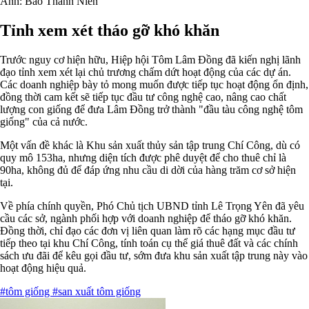
Ảnh: Báo Thanh Niên
Tỉnh xem xét tháo gỡ khó khăn
Trước nguy cơ hiện hữu, Hiệp hội Tôm Lâm Đồng đã kiến nghị lãnh
đạo tỉnh xem xét lại chủ trương chấm dứt hoạt động của các dự án.
Các doanh nghiệp bày tỏ mong muốn được tiếp tục hoạt động ổn định,
đồng thời cam kết sẽ tiếp tục đầu tư công nghệ cao, nâng cao chất
lượng con giống để đưa Lâm Đồng trở thành "đầu tàu công nghệ tôm
giống" của cả nước.
Một vấn đề khác là Khu sản xuất thủy sản tập trung Chí Công, dù có
quy mô 153ha, nhưng diện tích được phê duyệt để cho thuê chỉ là
90ha, không đủ để đáp ứng nhu cầu di dời của hàng trăm cơ sở hiện
tại.
Về phía chính quyền, Phó Chủ tịch UBND tỉnh Lê Trọng Yên đã yêu
cầu các sở, ngành phối hợp với doanh nghiệp để tháo gỡ khó khăn.
Đồng thời, chỉ đạo các đơn vị liên quan làm rõ các hạng mục đầu tư
tiếp theo tại khu Chí Công, tính toán cụ thể giá thuê đất và các chính
sách ưu đãi để kêu gọi đầu tư, sớm đưa khu sản xuất tập trung này vào
hoạt động hiệu quả.
#tôm giống
#san xuất tôm giống