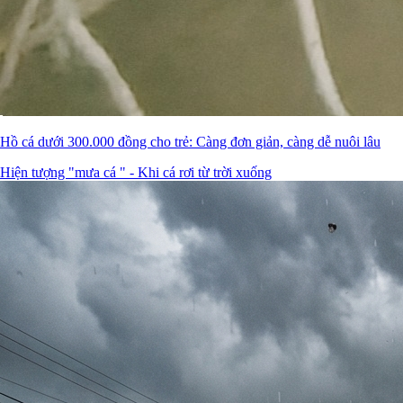
Hồ cá dưới 300.000 đồng cho trẻ: Càng đơn giản, càng dễ nuôi lâu
Hiện tượng "mưa cá " - Khi cá rơi từ trời xuống