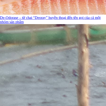
De-Odorase – từ chai “Deoray” huyền thoại đến tên gọi của cả một
nhóm sản phẩm