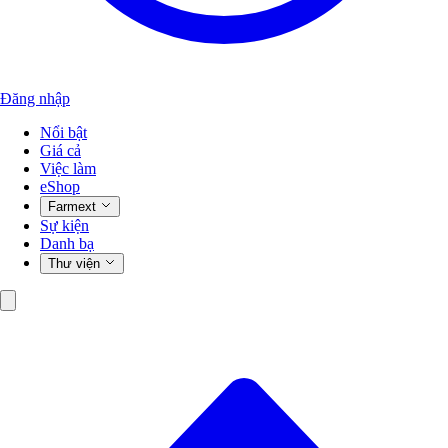
Đăng nhập
Nổi bật
Giá cả
Việc làm
eShop
Farmext
Sự kiện
Danh bạ
Thư viện