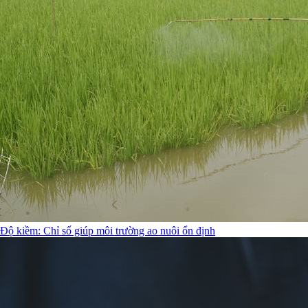
Độ kiềm: Chỉ số giúp môi trường ao nuôi ổn định