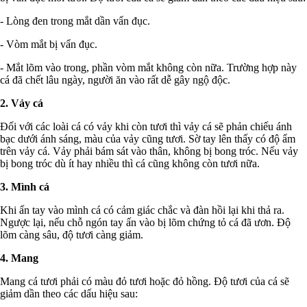
- Lòng đen trong mắt dần vẩn đục.
- Vòm mắt bị vẩn đục.
- Mắt lõm vào trong, phần vòm mắt không còn nữa. Trường hợp này
cá đã chết lâu ngày, người ăn vào rất dễ gây ngộ độc.
2. Vảy cá
Đối với các loài cá có vảy khi còn tươi thì vảy cá sẽ phản chiếu ánh
bạc dưới ánh sáng, màu của vảy cũng tươi. Sờ tay lên thấy có độ ẩm
trên vảy cá. Vảy phải bám sát vào thân, không bị bong tróc. Nếu vảy
bị bong tróc dù ít hay nhiều thì cá cũng không còn tươi nữa.
3. Mình cá
Khi ấn tay vào mình cá có cảm giác chắc và đàn hồi lại khi thả ra.
Ngược lại, nếu chỗ ngón tay ấn vào bị lõm chứng tỏ cá đã ươn. Độ
lõm càng sâu, độ tươi càng giảm.
4. Mang
Mang cá tươi phải có màu đỏ tươi hoặc đỏ hồng. Độ tươi của cá sẽ
giảm dần theo các dấu hiệu sau: