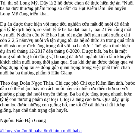
Trị, thị xã Long Mỹ. Đây là 2 hộ được chọn để thực hiện dự án “Nuôi
ba ba đực thương phẩm trong ao đất” do Hạt Kiểm lâm liên huyện
Long Mỹ đang triển khai.
Dự án được thực hiện với mục tiêu nghiên cứu mật độ nuôi để đánh
giá tỷ lệ dịch bệnh, so sánh tỷ lệ ba ba đạt loại 1, loại 2 trên cùng một
vụ nuôi. Nghiên cứu tỷ lệ hao hụt, rút ngắn thời gian nuôi xuống chỉ
còn 2-2,5 năm/vụ nuôi và tận dụng tối đa hệ số thức ăn trong quá trình
nuôi vào mục đích tăng trọng đối với ba ba đực. Thời gian thực hiện
dự án từ tháng 12-2017 đến tháng 6-2020. Được biết, ba ba là một
trong số những loài động vật hoang dã được ngành kiểm lâm khuyến
khích chăn nuôi trong thời gian qua. Sau khi dự án được thông qua và
ứng dụng rộng rãi sẽ đóng góp quan trọng trong việc phát triển chăn
nuôi ba ba thương phẩm ở Hậu Giang.
Theo ông Đoàn Ngọc Thân, Chi cục phó Chi cục Kiểm lâm tỉnh, bước
đầu có thể nhận thấy rõ cách nuôi này có nhiều ưu điểm hơn so với
phương pháp thả nuôi truyền thống. Ba ba đực tăng trọng nhanh hơn;
tỷ lệ con thương phẩm đạt loại 1, loại 2 tăng cao hơn. Qua đây, giúp
chọn lọc được những con giống bố, mẹ tốt để cải thiện chất lượng
giống, hạn chế tình trạng cận huyết.
Nguồn: Báo Hậu Giang
#Thủy sản
#nuôi baba
#mô hình nuôi baba