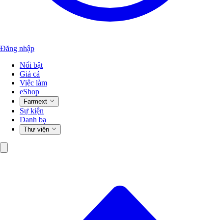
Đăng nhập
Nổi bật
Giá cả
Việc làm
eShop
Farmext
Sự kiện
Danh bạ
Thư viện