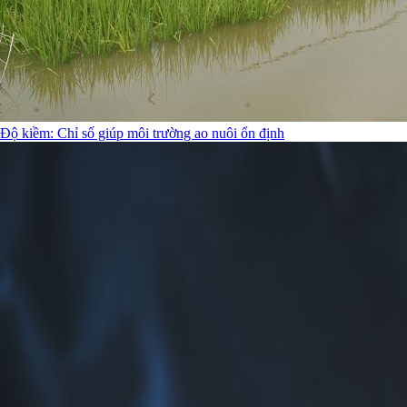
Độ kiềm: Chỉ số giúp môi trường ao nuôi ổn định