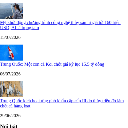
Mỹ khởi động chương trình công nghệ thủy sản trị giá tới 160 triệu
USD, AI là trọng tâm
15/07/2026
Trung Quốc: Một con cá Koi chốt giá kỷ lục 15,5 tỷ đồng
06/07/2026
Trung Quốc kích hoạt ứng phó khẩn cấp cấp III do thủy triều đỏ làm
chết cá hàng loạt
29/06/2026
Nổi bật