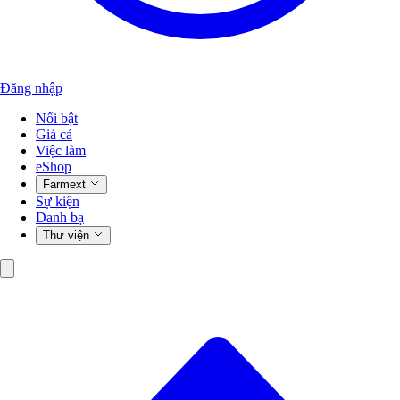
Đăng nhập
Nổi bật
Giá cả
Việc làm
eShop
Farmext
Sự kiện
Danh bạ
Thư viện