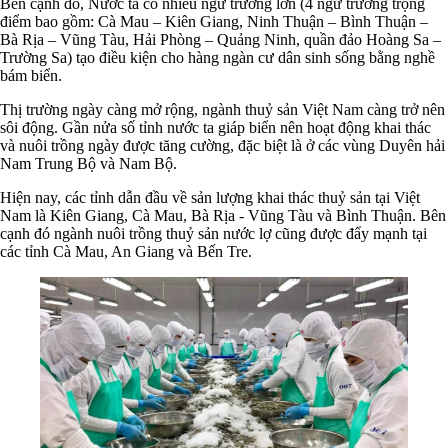
Bên cạnh đó, Nước ta có nhiều ngư trường lớn (4 ngư trường trọng
điểm bao gồm: Cà Mau – Kiên Giang, Ninh Thuận – Bình Thuận –
Bà Rịa – Vũng Tàu, Hải Phòng – Quảng Ninh, quần đảo Hoàng Sa –
Trường Sa) tạo điều kiện cho hàng ngàn cư dân sinh sống bằng nghề
bám biển.
Thị trường ngày càng mở rộng, ngành thuỷ sản Việt Nam càng trở nên
sôi động. Gần nửa số tỉnh nước ta giáp biển nên hoạt động khai thác
và nuôi trồng ngày được tăng cường, đặc biệt là ở các vùng Duyên hải
Nam Trung Bộ và Nam Bộ.
Hiện nay, các tỉnh dẫn đầu về sản lượng khai thác thuỷ sản tại Việt
Nam là Kiên Giang, Cà Mau, Bà Rịa - Vũng Tàu và Bình Thuận. Bên
cạnh đó ngành nuôi trồng thuỷ sản nước lợ cũng được đẩy mạnh tại
các tỉnh Cà Mau, An Giang và Bến Tre.