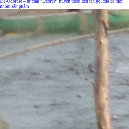
De-Odorase – từ chai “Deoray” huyền thoại đến tên gọi của cả một
nhóm sản phẩm